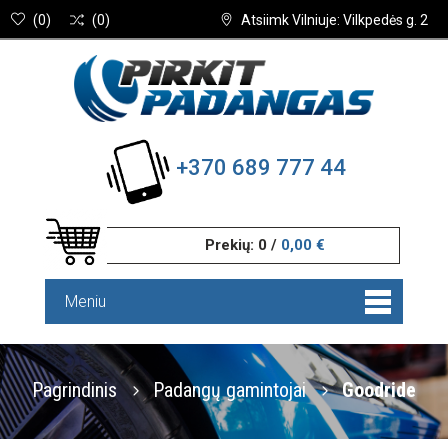
(
0
)
(
0
)
Atsiimk Vilniuje: Vilkpedės g. 2
+370 689 777 44
Prekių:
0
/
0,00 €
Meniu
Pagrindinis
Padangų gamintojai
Goodride