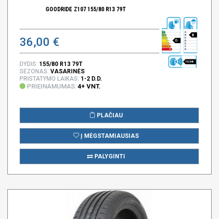
GOODRIDE Z107 155/80 R13 79T
B
36,00 €
D
70 DB
DYDIS:
155/80 R13 79T
SEZONAS:
VASARINĖS
PRISTATYMO LAIKAS:
1-2 D.D.
PRIEINAMUMAS:
4+ VNT.
PLAČIAU
Į MĖGSTAMIAUSIAS
PALYGINTI