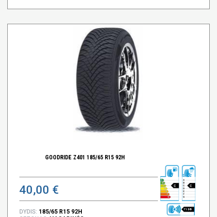
GOODRIDE Z401 185/65 R15 92H
40,00 €
C
C
71 DB
DYDIS:
185/65 R15 92H