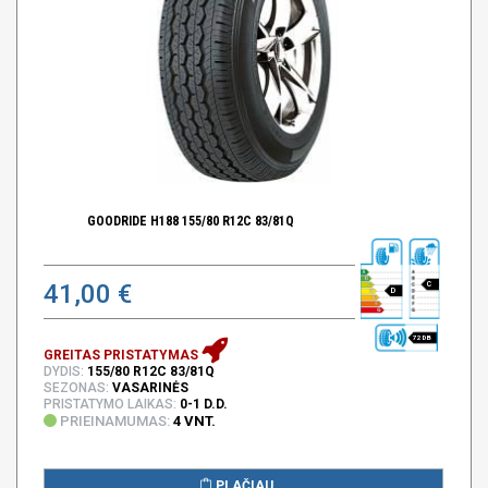
GOODRIDE H188 155/80 R12C 83/81Q
41,00 €
C
D
72 DB
GREITAS PRISTATYMAS
DYDIS:
155/80 R12C 83/81Q
SEZONAS:
VASARINĖS
PRISTATYMO LAIKAS:
0-1 D.D.
PRIEINAMUMAS:
4 VNT.
PLAČIAU