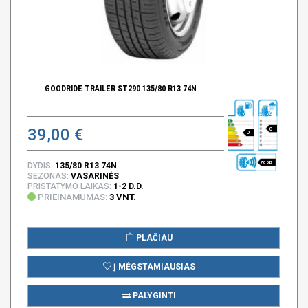
GOODRIDE TRAILER ST290 135/80 R13 74N
39,00 €
C
D
70 DB
DYDIS:
135/80 R13 74N
SEZONAS:
VASARINĖS
PRISTATYMO LAIKAS:
1-2 D.D.
PRIEINAMUMAS:
3 VNT.
PLAČIAU
Į MĖGSTAMIAUSIAS
PALYGINTI