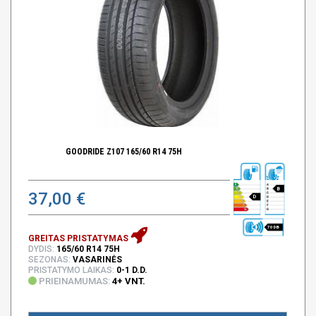
GOODRIDE Z107 165/60 R14 75H
B
37,00 €
D
70 DB
GREITAS PRISTATYMAS
DYDIS:
165/60 R14 75H
SEZONAS:
VASARINĖS
PRISTATYMO LAIKAS:
0-1 D.D.
PRIEINAMUMAS:
4+ VNT.