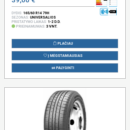
71 DB
DYDIS:
165/60 R14 79H
SEZONAS:
UNIVERSALIOS
PRISTATYMO LAIKAS:
1-2 D.D.
PRIEINAMUMAS:
3 VNT.
PLAČIAU
Į MĖGSTAMIAUSIAS
PALYGINTI