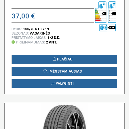
37,00 €
C
C
70 DB
DYDIS:
155/70 R13 75N
SEZONAS:
VASARINĖS
PRISTATYMO LAIKAS:
1-2 D.D.
PRIEINAMUMAS:
2 VNT.
PLAČIAU
Į MĖGSTAMIAUSIAS
PALYGINTI