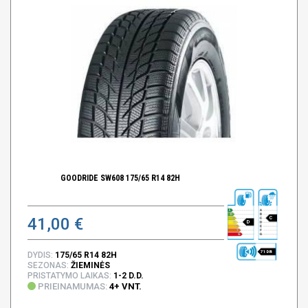
GOODRIDE SW608 175/65 R14 82H
41,00 €
C
D
71 DB
DYDIS:
175/65 R14 82H
SEZONAS:
ŽIEMINĖS
PRISTATYMO LAIKAS:
1-2 D.D.
PRIEINAMUMAS:
4+ VNT.