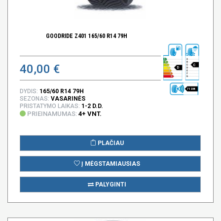
GOODRIDE Z401 165/60 R14 79H
40,00 €
C
D
71 DB
DYDIS:
165/60 R14 79H
SEZONAS:
VASARINĖS
PRISTATYMO LAIKAS:
1-2 D.D.
PRIEINAMUMAS:
4+ VNT.
PLAČIAU
Į MĖGSTAMIAUSIAS
PALYGINTI