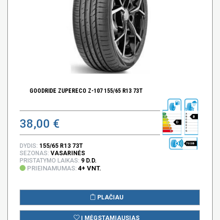
GOODRIDE ZUPERECO Z-107 155/65 R13 73T
B
38,00 €
D
70 DB
DYDIS:
155/65 R13 73T
SEZONAS:
VASARINĖS
PRISTATYMO LAIKAS:
9 D.D.
PRIEINAMUMAS:
4+ VNT.
PLAČIAU
Į MĖGSTAMIAUSIAS