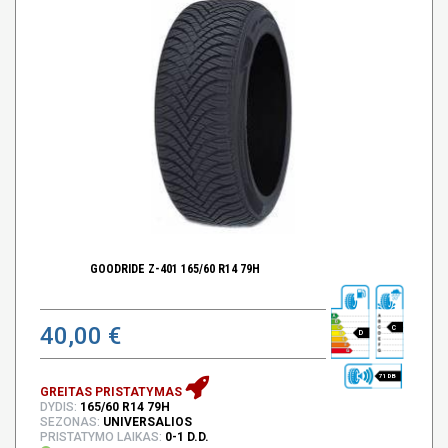
GOODRIDE Z-401 165/60 R14 79H
40,00 €
C
D
71 DB
GREITAS PRISTATYMAS
DYDIS:
165/60 R14 79H
SEZONAS:
UNIVERSALIOS
PRISTATYMO LAIKAS:
0-1 D.D.