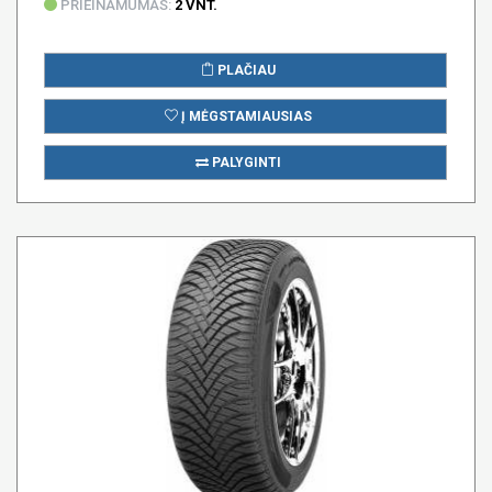
PRIEINAMUMAS:
2 VNT.
PLAČIAU
Į MĖGSTAMIAUSIAS
PALYGINTI