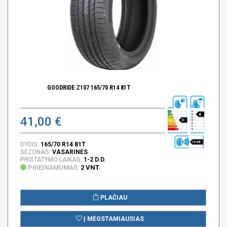
GOODRIDE Z107 165/70 R14 81T
B
41,00 €
D
70 DB
DYDIS:
165/70 R14 81T
SEZONAS:
VASARINĖS
PRISTATYMO LAIKAS:
1-2 D.D.
PRIEINAMUMAS:
2 VNT.
PLAČIAU
Į MĖGSTAMIAUSIAS