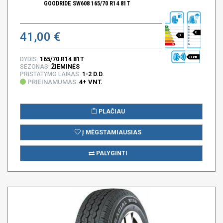
GOODRIDE SW608 165/70 R14 81T
41,00 €
C
D
71 DB
DYDIS:
165/70 R14 81T
SEZONAS:
ŽIEMINĖS
PRISTATYMO LAIKAS:
1-2 D.D.
PRIEINAMUMAS:
4+ VNT.
PLAČIAU
Į MĖGSTAMIAUSIAS
PALYGINTI