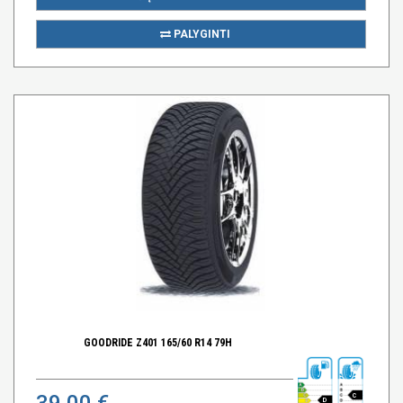
PALYGINTI
GOODRIDE Z401 165/60 R14 79H
39,00 €
C
D