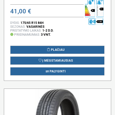
41,00 €
C
D
71 DB
DYDIS:
175/65 R15 84H
SEZONAS:
VASARINĖS
PRISTATYMO LAIKAS:
1-2 D.D.
PRIEINAMUMAS:
3 VNT.
PLAČIAU
Į MĖGSTAMIAUSIAS
PALYGINTI