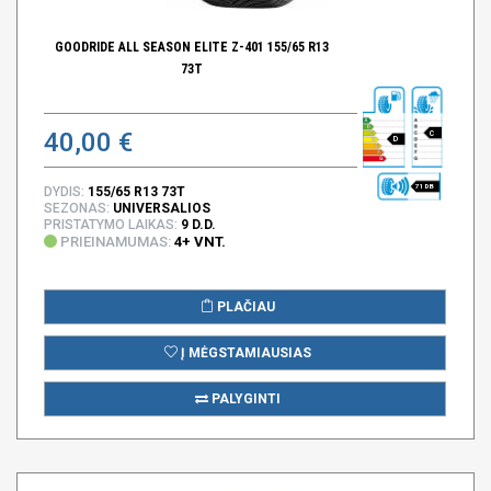
GOODRIDE ALL SEASON ELITE Z-401 155/65 R13
73T
40,00 €
C
D
71 DB
DYDIS:
155/65 R13 73T
SEZONAS:
UNIVERSALIOS
PRISTATYMO LAIKAS:
9 D.D.
PRIEINAMUMAS:
4+ VNT.
PLAČIAU
Į MĖGSTAMIAUSIAS
PALYGINTI