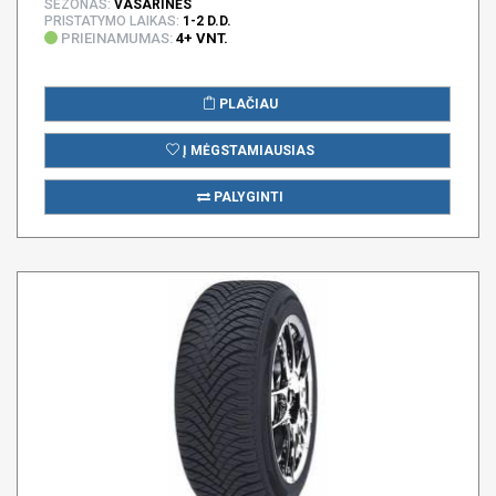
SEZONAS:
VASARINĖS
PRISTATYMO LAIKAS:
1-2 D.D.
PRIEINAMUMAS:
4+ VNT.
PLAČIAU
Į MĖGSTAMIAUSIAS
PALYGINTI