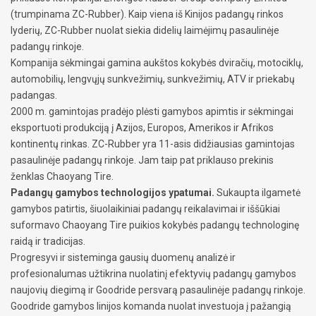
(trumpinama ZC-Rubber). Kaip viena iš Kinijos padangų rinkos
lyderių, ZC-Rubber nuolat siekia didelių laimėjimų pasaulinėje
padangų rinkoje.
Kompanija sėkmingai gamina aukštos kokybės dviračių, motociklų,
automobilių, lengvųjų sunkvežimių, sunkvežimių, ATV ir priekabų
padangas.
2000 m. gamintojas pradėjo plėsti gamybos apimtis ir sėkmingai
eksportuoti produkciją į Azijos, Europos, Amerikos ir Afrikos
kontinentų rinkas. ZC-Rubber yra 11-asis didžiausias gamintojas
pasaulinėje padangų rinkoje. Jam taip pat priklauso prekinis
ženklas Chaoyang Tire.
Padangų gamybos technologijos ypatumai.
Sukaupta ilgametė
gamybos patirtis, šiuolaikiniai padangų reikalavimai ir iššūkiai
suformavo Chaoyang Tire puikios kokybės padangų technologinę
raidą ir tradicijas.
Progresyvi ir sisteminga gausių duomenų analizė ir
profesionalumas užtikrina nuolatinį efektyvių padangų gamybos
naujovių diegimą ir Goodride persvarą pasaulinėje padangų rinkoje.
Goodride gamybos linijos komanda nuolat investuoja į pažangią