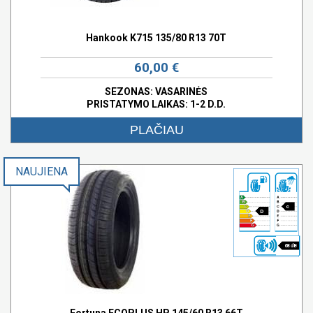
Hankook K715 135/80 R13 70T
60,00 €
SEZONAS: VASARINĖS
PRISTATYMO LAIKAS: 1-2 D.D.
PLAČIAU
NAUJIENA
c
D
68 dB
Fortuna ECOPLUS HP 145/60 R13 66T