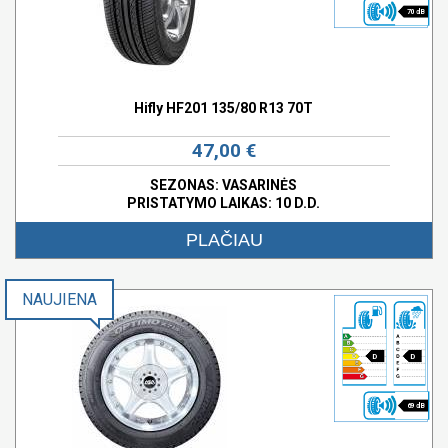
70 dB
Hifly HF201 135/80 R13 70T
47,00 €
SEZONAS: VASARINĖS
PRISTATYMO LAIKAS: 10 D.D.
PLAČIAU
NAUJIENA
D
D
69 dB