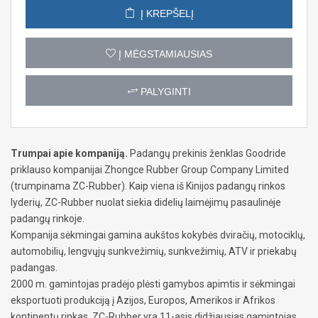
Į KREPŠELĮ
Į MĖGSTAMIAUSIAS
PALYGINTI
Trumpai apie kompaniją.
Padangų prekinis ženklas Goodride
priklauso kompanijai Zhongce Rubber Group Company Limited
(trumpinama ZC-Rubber). Kaip viena iš Kinijos padangų rinkos
lyderių, ZC-Rubber nuolat siekia didelių laimėjimų pasaulinėje
padangų rinkoje.
Kompanija sėkmingai gamina aukštos kokybės dviračių, motociklų,
automobilių, lengvųjų sunkvežimių, sunkvežimių, ATV ir priekabų
padangas.
2000 m. gamintojas pradėjo plėsti gamybos apimtis ir sėkmingai
eksportuoti produkciją į Azijos, Europos, Amerikos ir Afrikos
kontinentų rinkas. ZC-Rubber yra 11-asis didžiausias gamintojas