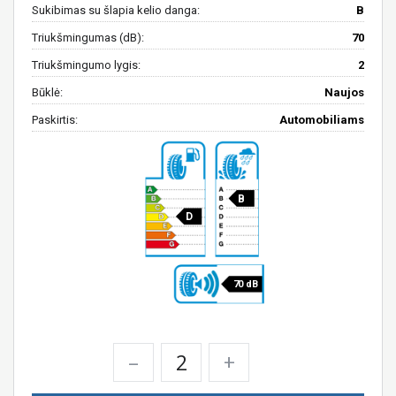
Sukibimas su šlapia kelio danga:
B
Triukšmingumas (dB):
70
Triukšmingumo lygis:
2
Būklė:
Naujos
Paskirtis:
Automobiliams
B
D
70 dB
–
+