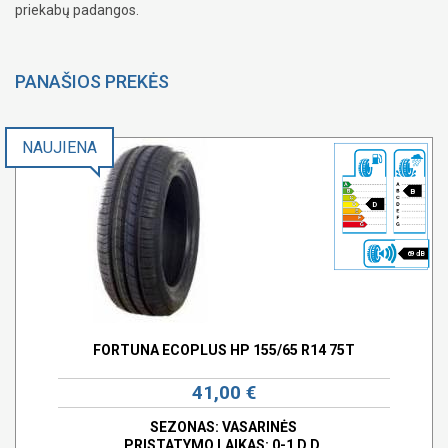
priekabų padangos.
PANAŠIOS PREKĖS
NAUJIENA
B
D
69 dB
FORTUNA ECOPLUS HP 155/65 R14 75T
41,00 €
SEZONAS: VASARINĖS
PRISTATYMO LAIKAS: 0-1 D.D.