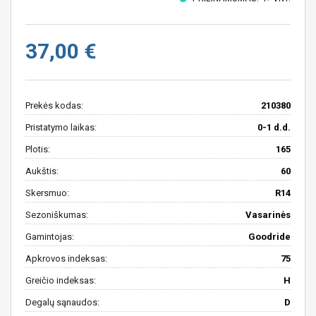
37,00 €
Prekės kodas:
210380
Pristatymo laikas:
0-1 d.d.
Plotis:
165
Aukštis:
60
Skersmuo:
R14
Sezoniškumas:
Vasarinės
Gamintojas:
Goodride
Apkrovos indeksas:
75
Greičio indeksas:
H
Degalų sąnaudos:
D