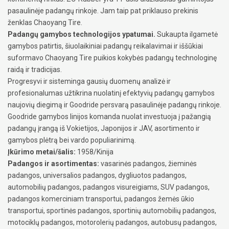
pasaulinėje padangų rinkoje. Jam taip pat priklauso prekinis
ženklas Chaoyang Tire.
Padangų gamybos technologijos ypatumai.
Sukaupta ilgametė
gamybos patirtis, šiuolaikiniai padangų reikalavimai ir iššūkiai
suformavo Chaoyang Tire puikios kokybės padangų technologinę
raidą ir tradicijas.
Progresyvi ir sisteminga gausių duomenų analizė ir
profesionalumas užtikrina nuolatinį efektyvių padangų gamybos
naujovių diegimą ir Goodride persvarą pasaulinėje padangų rinkoje.
Goodride gamybos linijos komanda nuolat investuoja į pažangią
padangų įrangą iš Vokietijos, Japonijos ir JAV, asortimento ir
gamybos plėtrą bei vardo populiarinimą.
Įkūrimo metai/šalis:
1958/Kinija
Padangos ir asortimentas:
vasarinės padangos, žieminės
padangos, universalios padangos, dygliuotos padangos,
automobilių padangos, padangos visureigiams, SUV padangos,
padangos komerciniam transportui, padangos žemės ūkio
transportui, sportinės padangos, sportinių automobilių padangos,
motociklų padangos, motorolerių padangos, autobusų padangos,