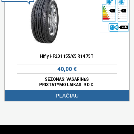
C
c
70 dB
Hifly HF201 155/65 R14 75T
40,00 €
SEZONAS: VASARINĖS
PRISTATYMO LAIKAS: 9 D.D.
PLAČIAU