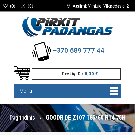
(
0
)
(
0
)
Atsiimk Vilniuje: Vilkpedės g. 2
+370 689 777 44
Prekių:
0
/
0,00 €
Meniu
Pagrindinis
GOODRIDE Z107 165/60 R14 75H