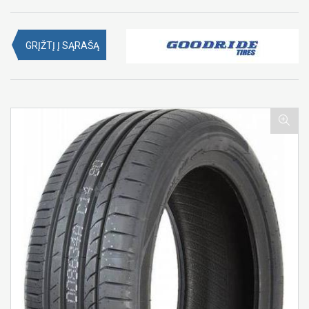
GRĮŽTĮ Į SĄRAŠĄ