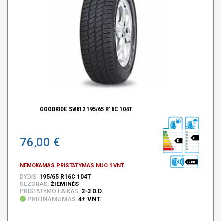
GOODRIDE SW612 195/65 R16C 104T
76,00 €
C
D
72 DB
NEMOKAMAS PRISTATYMAS NUO 4 VNT.
DYDIS:
195/65 R16C 104T
SEZONAS:
ŽIEMINĖS
PRISTATYMO LAIKAS:
2-3 D.D.
PRIEINAMUMAS:
4+ VNT.