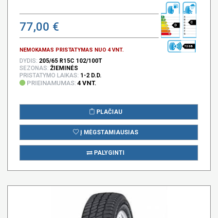
77,00 €
C
D
72 DB
NEMOKAMAS PRISTATYMAS NUO 4 VNT.
DYDIS:
205/65 R15C 102/100T
SEZONAS:
ŽIEMINĖS
PRISTATYMO LAIKAS:
1-2 D.D.
PRIEINAMUMAS:
4 VNT.
PLAČIAU
Į MĖGSTAMIAUSIAS
PALYGINTI