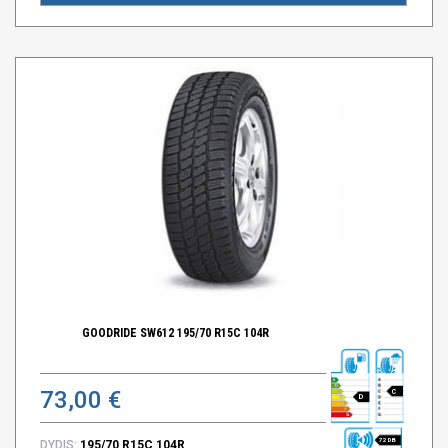
GOODRIDE SW612 195/70 R15C 104R
73,00 €
C
D
72 DB
DYDIS:
195/70 R15C 104R