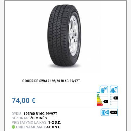
GOODRIDE SW612 195/60 R16C 99/97T
74,00 €
C
E
72 DB
DYDIS:
195/60 R16C 99/97T
SEZONAS:
ŽIEMINĖS
PRISTATYMO LAIKAS:
1-2 D.D.
PRIEINAMUMAS:
4+ VNT.