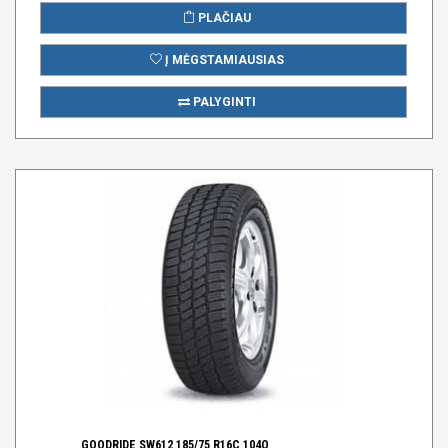
PLAČIAU
Į MĖGSTAMIAUSIAS
PALYGINTI
GOODRIDE SW612 185/75 R16C 104Q