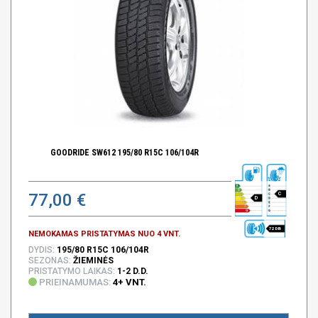
GOODRIDE SW612 195/80 R15C 106/104R
77,00 €
C
D
72 DB
NEMOKAMAS PRISTATYMAS NUO 4 VNT.
DYDIS:
195/80 R15C 106/104R
SEZONAS:
ŽIEMINĖS
PRISTATYMO LAIKAS:
1-2 D.D.
PRIEINAMUMAS:
4+ VNT.