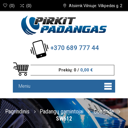
(
0
)
(
0
)
Atsiimk Vilniuje: Vilkpedės g. 2
+370 689 777 44
Prekių:
0
/
0,00 €
Meniu
Pagrindinis
Padangų gamintojai
Goodride
SW612