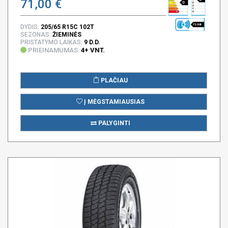
71,00 €
D
72 DB
DYDIS:
205/65 R15C 102T
SEZONAS:
ŽIEMINĖS
PRISTATYMO LAIKAS:
9 D.D.
PRIEINAMUMAS:
4+ VNT.
PLAČIAU
Į MĖGSTAMIAUSIAS
PALYGINTI