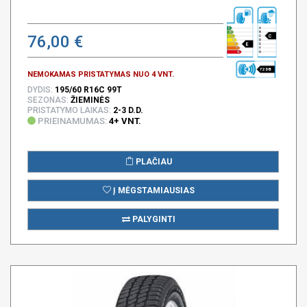
76,00 €
C
E
72 DB
NEMOKAMAS PRISTATYMAS NUO 4 VNT.
DYDIS:
195/60 R16C 99T
SEZONAS:
ŽIEMINĖS
PRISTATYMO LAIKAS:
2-3 D.D.
PRIEINAMUMAS:
4+ VNT.
PLAČIAU
Į MĖGSTAMIAUSIAS
PALYGINTI