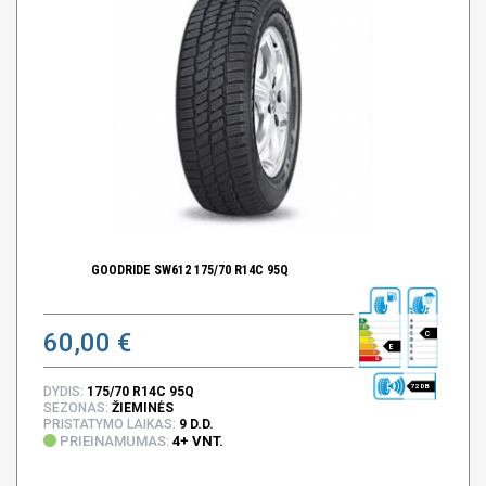
GOODRIDE SW612 175/70 R14C 95Q
60,00 €
C
E
72 DB
DYDIS:
175/70 R14C 95Q
SEZONAS:
ŽIEMINĖS
PRISTATYMO LAIKAS:
9 D.D.
PRIEINAMUMAS:
4+ VNT.