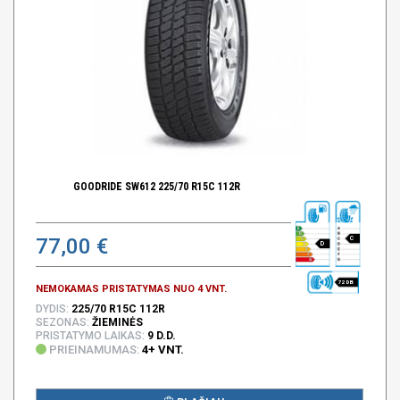
GOODRIDE SW612 225/70 R15C 112R
77,00 €
C
D
72 DB
NEMOKAMAS PRISTATYMAS NUO 4 VNT.
DYDIS:
225/70 R15C 112R
SEZONAS:
ŽIEMINĖS
PRISTATYMO LAIKAS:
9 D.D.
PRIEINAMUMAS:
4+ VNT.