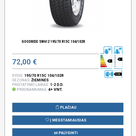
GOODRIDE SW612 195/70 R15C 104/102R
72,00 €
C
D
72 DB
DYDIS:
195/70 R15C 104/102R
SEZONAS:
ŽIEMINĖS
PRISTATYMO LAIKAS:
1-2 D.D.
PRIEINAMUMAS:
4+ VNT.
PLAČIAU
Į MĖGSTAMIAUSIAS
PALYGINTI