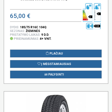
65,00 €
C
E
72 DB
DYDIS:
185/75 R16C 104Q
SEZONAS:
ŽIEMINĖS
PRISTATYMO LAIKAS:
9 D.D.
PRIEINAMUMAS:
4+ VNT.
PLAČIAU
Į MĖGSTAMIAUSIAS
PALYGINTI