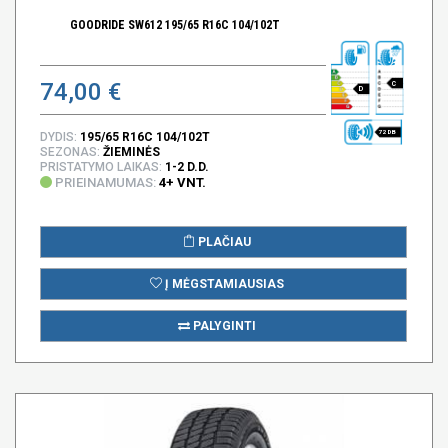
GOODRIDE SW612 195/65 R16C 104/102T
74,00 €
C
D
72 DB
DYDIS:
195/65 R16C 104/102T
SEZONAS:
ŽIEMINĖS
PRISTATYMO LAIKAS:
1-2 D.D.
PRIEINAMUMAS:
4+ VNT.
PLAČIAU
Į MĖGSTAMIAUSIAS
PALYGINTI