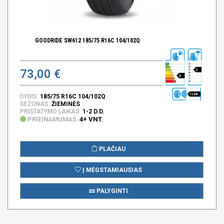
GOODRIDE SW612 185/75 R16C 104/102Q
73,00 €
C
E
72 DB
DYDIS:
185/75 R16C 104/102Q
SEZONAS:
ŽIEMINĖS
PRISTATYMO LAIKAS:
1-2 D.D.
PRIEINAMUMAS:
4+ VNT.
PLAČIAU
Į MĖGSTAMIAUSIAS
PALYGINTI