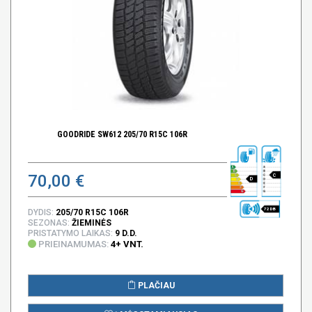
GOODRIDE SW612 205/70 R15C 106R
70,00 €
C
D
72 DB
DYDIS:
205/70 R15C 106R
SEZONAS:
ŽIEMINĖS
PRISTATYMO LAIKAS:
9 D.D.
PRIEINAMUMAS:
4+ VNT.
PLAČIAU