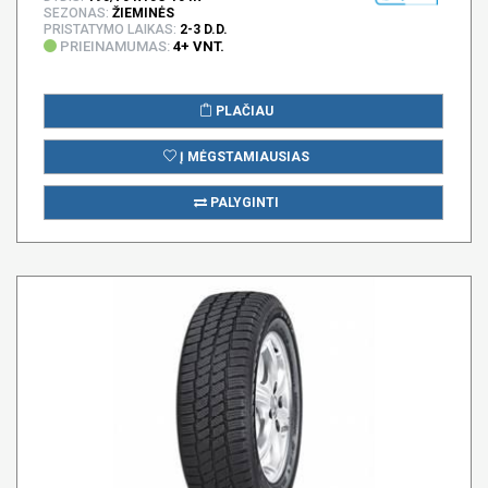
SEZONAS:
ŽIEMINĖS
PRISTATYMO LAIKAS:
2-3 D.D.
PRIEINAMUMAS:
4+ VNT.
PLAČIAU
Į MĖGSTAMIAUSIAS
PALYGINTI