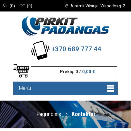
(
0
)
(
0
)
Atsiimk Vilniuje: Vilkpedės g. 2
+370 689 777 44
Prekių:
0
/
0,00 €
Meniu
Pagrindinis
Kontaktai