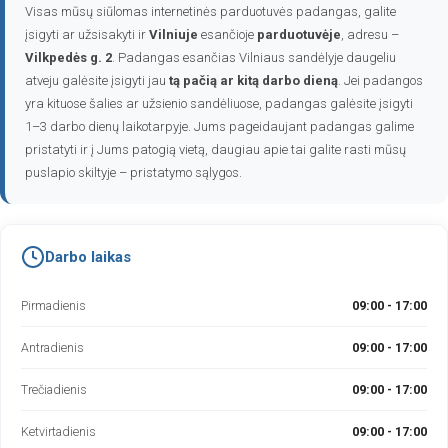
Visas mūsų siūlomas internetinės parduotuvės padangas, galite
įsigyti ar užsisakyti ir
Vilniuje
esančioje
parduotuvėje
, adresu –
Vilkpedės g. 2
. Padangas esančias Vilniaus sandėlyje daugeliu
atveju galėsite įsigyti jau
tą pačią ar kitą darbo dieną
. Jei padangos
yra kituose šalies ar užsienio sandėliuose, padangas galėsite įsigyti
1–3 darbo dienų laikotarpyje. Jums pageidaujant padangas galime
pristatyti ir į Jums patogią vietą, daugiau apie tai galite rasti mūsų
puslapio skiltyje – pristatymo sąlygos.
Darbo laikas
Pirmadienis
09:00 - 17:00
Antradienis
09:00 - 17:00
Trečiadienis
09:00 - 17:00
Ketvirtadienis
09:00 - 17:00