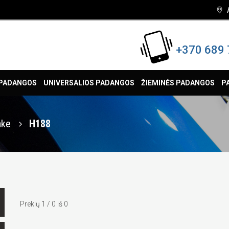
+370 689 
 PADANGOS
UNIVERSALIOS PADANGOS
ŽIEMINĖS PADANGOS
P
ake
H188
Prekių 1 / 0 iš 0