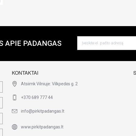
S APIE PADANGAS
KONTAKTAI
Atsiimk Vilniuje: Vilkpedės g. 2
+370 689 777 44
info@pirkitpadangas.lt
www.pirkitpadangas.lt