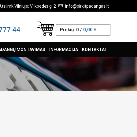
Atsiimk Vilniuje: Vilkpedės g. 2
info@pirkitpadangas.lt
777 44
Prekių:
0
/
0,00 €
ADANGŲ MONTAVIMAS
INFORMACIJA
KONTAKTAI