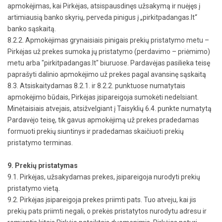
apmokėjimas, kai Pirkėjas, atsispausdinęs užsakymą ir nuėjęs į
artimiausią banko skyrių, perveda pinigus į „pirkitpadangas.lt“
banko sąskaitą.
8.2.2. Apmokėjimas grynaisiais pinigais prekių pristatymo metu –
Pirkėjas už prekes sumoka jų pristatymo (perdavimo – priėmimo)
metu arba "pirkitpadangas.lt" biuruose. Pardavėjas pasilieka teisę
paprašyti dalinio apmokėjimo už prekes pagal avansinę sąskaitą
8.3. Atsiskaitydamas 8.2.1. ir 8.2.2. punktuose numatytais
apmokėjimo būdais, Pirkėjas įsipareigoja sumokėti nedelsiant.
Minėtaisiais atvejais, atsižvelgiant į Taisyklių 6.4. punkte numatytą
Pardavėjo teisę, tik gavus apmokėjimą už prekes pradedamas
formuoti prekių siuntinys ir pradedamas skaičiuoti prekių
pristatymo terminas.
9. Prekių pristatymas
9.1. Pirkėjas, užsakydamas prekes, įsipareigoja nurodyti prekių
pristatymo vietą.
9.2. Pirkėjas įsipareigoja prekes priimti pats. Tuo atveju, kai jis
prekių pats priimti negali, o prekės pristatytos nurodytu adresu ir