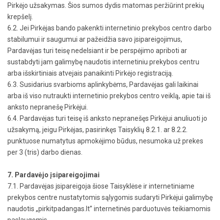
Pirkėjo užsakymas. Šios sumos dydis matomas peržiūrint prekių
krepšelį.
6.2. Jei Pirkėjas bando pakenkti internetinio prekybos centro darbo
stabilumui ir saugumui ar pažeidžia savo įsipareigojimus,
Pardavėjas turi teisę nedelsiant ir be perspėjimo apriboti ar
sustabdyti jam galimybę naudotis internetiniu prekybos centru
arba išskirtiniais atvejais panaikinti Pirkėjo registraciją.
6.3. Susidarius svarbioms aplinkybėms, Pardavėjas gali laikinai
arba iš viso nutraukti internetinio prekybos centro veiklą, apie tai iš
anksto nepranešę Pirkėjui.
6.4. Pardavėjas turi teisę iš anksto nepranešęs Pirkėjui anuliuoti jo
užsakymą, jeigu Pirkėjas, pasirinkęs Taisyklių 8.2.1. ar 8.2.2.
punktuose numatytus apmokėjimo būdus, nesumoka už prekes
per 3 (tris) darbo dienas.
7. Pardavėjo įsipareigojimai
7.1. Pardavėjas įsipareigoja šiose Taisyklėse ir internetiniame
prekybos centre nustatytomis sąlygomis sudaryti Pirkėjui galimybę
naudotis „pirkitpadangas.lt” internetinės parduotuvės teikiamomis
paslaugomis.