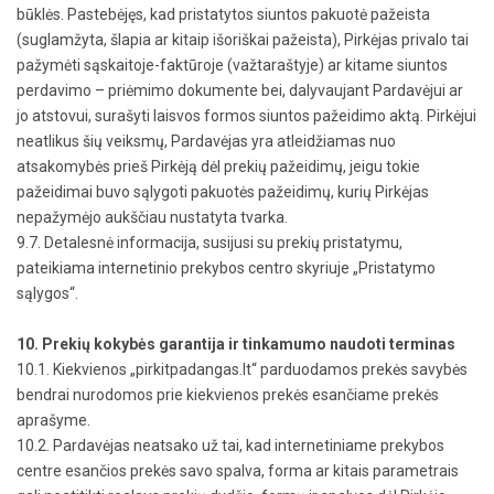
būklės. Pastebėjęs, kad pristatytos siuntos pakuotė pažeista
(suglamžyta, šlapia ar kitaip išoriškai pažeista), Pirkėjas privalo tai
pažymėti sąskaitoje-faktūroje (važtaraštyje) ar kitame siuntos
perdavimo – priėmimo dokumente bei, dalyvaujant Pardavėjui ar
jo atstovui, surašyti laisvos formos siuntos pažeidimo aktą. Pirkėjui
neatlikus šių veiksmų, Pardavėjas yra atleidžiamas nuo
atsakomybės prieš Pirkėją dėl prekių pažeidimų, jeigu tokie
pažeidimai buvo sąlygoti pakuotės pažeidimų, kurių Pirkėjas
nepažymėjo aukščiau nustatyta tvarka.
9.7. Detalesnė informacija, susijusi su prekių pristatymu,
pateikiama internetinio prekybos centro skyriuje „Pristatymo
sąlygos“.
10. Prekių kokybės garantija ir tinkamumo naudoti terminas
10.1. Kiekvienos „pirkitpadangas.lt“ parduodamos prekės savybės
bendrai nurodomos prie kiekvienos prekės esančiame prekės
aprašyme.
10.2. Pardavėjas neatsako už tai, kad internetiniame prekybos
centre esančios prekės savo spalva, forma ar kitais parametrais