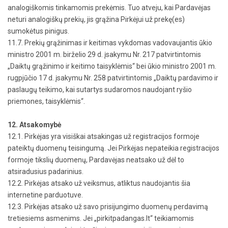
analogiškomis tinkamomis prekėmis. Tuo atveju, kai Pardavėjas
neturi analogiškų prekių, jis grąžina Pirkėjui už prekę(es)
sumokėtus pinigus.
11.7. Prekių grąžinimas ir keitimas vykdomas vadovaujantis ūkio
ministro 2001 m. birželio 29 d. įsakymu Nr. 217 patvirtintomis
„Daiktų grąžinimo ir keitimo taisyklėmis“ bei ūkio ministro 2001 m.
rugpjūčio 17 d. įsakymu Nr. 258 patvirtintomis „Daiktų pardavimo ir
paslaugų teikimo, kai sutartys sudaromos naudojant ryšio
priemones, taisyklėmis“.
12. Atsakomybė
12.1. Pirkėjas yra visiškai atsakingas už registracijos formoje
pateiktų duomenų teisingumą. Jei Pirkėjas nepateikia registracijos
formoje tikslių duomenų, Pardavėjas neatsako už dėl to
atsiradusius padarinius.
12.2. Pirkėjas atsako už veiksmus, atliktus naudojantis šia
internetine parduotuve.
12.3. Pirkėjas atsako už savo prisijungimo duomenų perdavimą
tretiesiems asmenims. Jei „pirkitpadangas.lt“ teikiamomis