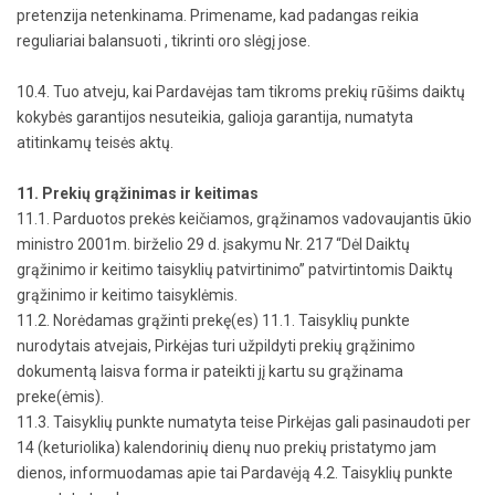
pretenzija netenkinama. Primename, kad padangas reikia
reguliariai balansuoti , tikrinti oro slėgį jose.
10.4. Tuo atveju, kai Pardavėjas tam tikroms prekių rūšims daiktų
kokybės garantijos nesuteikia, galioja garantija, numatyta
atitinkamų teisės aktų.
11. Prekių grąžinimas ir keitimas
11.1. Parduotos prekės keičiamos, grąžinamos vadovaujantis ūkio
ministro 2001m. birželio 29 d. įsakymu Nr. 217 “Dėl Daiktų
grąžinimo ir keitimo taisyklių patvirtinimo” patvirtintomis Daiktų
grąžinimo ir keitimo taisyklėmis.
11.2. Norėdamas grąžinti prekę(es) 11.1. Taisyklių punkte
nurodytais atvejais, Pirkėjas turi užpildyti prekių grąžinimo
dokumentą laisva forma ir pateikti jį kartu su grąžinama
preke(ėmis).
11.3. Taisyklių punkte numatyta teise Pirkėjas gali pasinaudoti per
14 (keturiolika) kalendorinių dienų nuo prekių pristatymo jam
dienos, informuodamas apie tai Pardavėją 4.2. Taisyklių punkte