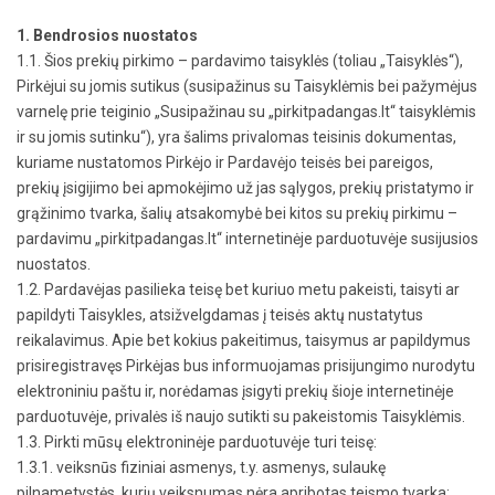
1. Bendrosios nuostatos
1.1. Šios prekių pirkimo – pardavimo taisyklės (toliau „Taisyklės“),
Pirkėjui su jomis sutikus (susipažinus su Taisyklėmis bei pažymėjus
varnelę prie teiginio „Susipažinau su „pirkitpadangas.lt“ taisyklėmis
ir su jomis sutinku“), yra šalims privalomas teisinis dokumentas,
kuriame nustatomos Pirkėjo ir Pardavėjo teisės bei pareigos,
prekių įsigijimo bei apmokėjimo už jas sąlygos, prekių pristatymo ir
grąžinimo tvarka, šalių atsakomybė bei kitos su prekių pirkimu –
pardavimu „pirkitpadangas.lt“ internetinėje parduotuvėje susijusios
nuostatos.
1.2. Pardavėjas pasilieka teisę bet kuriuo metu pakeisti, taisyti ar
papildyti Taisykles, atsižvelgdamas į teisės aktų nustatytus
reikalavimus. Apie bet kokius pakeitimus, taisymus ar papildymus
prisiregistravęs Pirkėjas bus informuojamas prisijungimo nurodytu
elektroniniu paštu ir, norėdamas įsigyti prekių šioje internetinėje
parduotuvėje, privalės iš naujo sutikti su pakeistomis Taisyklėmis.
1.3. Pirkti mūsų elektroninėje parduotuvėje turi teisę:
1.3.1. veiksnūs fiziniai asmenys, t.y. asmenys, sulaukę
pilnametystės, kurių veiksnumas nėra apribotas teismo tvarka;