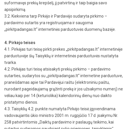
suformavęs prekių krepšelį, jį patvirtiną ir taip baigia savo
apsipirkimą.
3.2. Kiekviena tarp Pirkėjo ir Pardavėjo sudaryta pirkimo –
pardavimo sutartis yra registruojama ir saugoma
„pirkitpadangas.lt“ internetinės parduotuvės duomenų bazėje.
4. Pirkėjo teisės
4.1. Pirkėjas turi teisę pirkti prekes „pirkitpadangas.lt“ internetinėje
parduotuvėje šių Taisyklių ir internetinės parduotuvės nustatyta
tvarka.
4.2. Pirkėjas turi teisę atsisakyti prekių pirkimo – pardavimo
sutarties, sudarytos su „pirkitpadangas.lt“ internetine parduotuve,
pranešdamas apie tai Pardavėjui raštu (elektroniniu paštu,
nurodant pageidaujamą grąžinti prekę ir jos užsakymo numerį) ne
vėliau kaip per 14 (keturiolika) kalendorinių dienų nuo daikto
pristatymo dienos.
4.3. Taisyklių 4.2. punkte numatyta Pirkėjo teisė įgyvendinama
vadovaujantis ūkio ministro 2001 m. rugpjūčio 17 d. įsakymu Nr.
258 patvirtintomis „Daiktų pardavimo ir paslaugų teikimo, kai
sutartys sudaromos naudojant ryšio priemones, taisyklėmis".