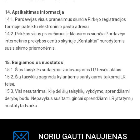
14. Apsikeitimas informacija
14.1. Pardavėjas visus pranešimus siunčia Pirkėjo registracijos
formoje pateiktu elektroninio pašto adresu.
14.2. Pirkėjas visus pranešimus ir klausimus siunčia Pardavėjo
internetinio prekybos centro skyriuje „Kontaktai“ nurodytomis
susisiekimo priemonėmis.
15. Baigiamosios nuostatos
15.1. Šios taisyklės sudarytos vadovaujantis LR teisės aktais.
15.2. Šių taisyklių pagrindu kylantiems santykiams taikoma LR
teisė.
15.3. Visi nesutarimai, kilę dėl šių taisyklių vykdymo, sprendžiami
derybų būdu. Nepavykus susitarti, ginčai sprendžiami LR įstatymų
nustatyta tvarka.
NORIU GAUTI NAUJIENAS