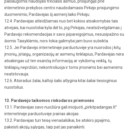
paslaugomis naudojasi trečiasis asmuo, prisijungęs prie
internetinio prekybos centro naudodamasis Pirkėjo prisijungimo
duomenimis, Pardavėjas šį asmenį laiko Pirkėju.
12.4. Pardavėjas atleidžiamas nuo bet kokios atsakomybės tais
atvejais, kai nuostoliai kyla dėl to, jog Pirkėjas, neatsižvelgdamas į
Pardavėjo rekomendacijas ir savo įsipareigojimus, nesusipažino su
šiomis Taisyklėmis, nors tokia galimybė jam buvo suteikta.
12.5. Jei Pardavėjo internetinėje parduotuvėje yra nuorodos į kitų
įmonių, įstaigų, organizacijų ar asmenų tinklapius, Pardavėjas nėra
atsakingas už ten esančią informaciją ar vykdomą veiklą, tų
tinklapių neprižiūri, nekontroliuoja ir toms įmonėms bei asmenims
neatstovauja.
12.6. Atsiradus žalai, kaltoji šalis atlygina kitai šaliai tiesioginius
nuostolius.
13. Pardavėjo taikomos rinkodaros priemonės
13.1. Pardavėjas savo nuožiūra gali inicijuoti „pirkitpadangas.lt”
internetinėje parduotuvėje įvairias akcijas.
13.2. Pardavėjas turi teisę vienašališkai, be atskiro įspėjimo,
pakeisti akcijų sąlygas, taip pat jas panaikinti.