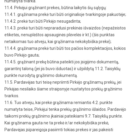
numatyta tvarka.
11.4. Pirkėjui grąžinant prekes, būtina laikytis šių sąlygų:
11.4.1. grąžinama prekė turi būti originalioje tvarkingoje pakuotėje;
11.4.2. prekė turi būti Pirkėjo nesugadinta;
11.4.3. prekė turi būti nepraradusi prekinės išvaizdos (nepažeistos
etiketės, nenuplėštos apsauginės plėvelės ir kt.) (šis punktas
netaikomas tuo atveju, kai grąžinama nekokybiška prekė);
11.4.4. grąžinama prekė turi būti tos pačios komplektacijos, kokios
buvo Pirkėjo gauta;
11.4.5. grąžinant prekę būtina pateikti jos įsigijimo dokumentą,
garantinį taloną (jei jis buvo išduotas) ir užpildytą 11.2. Taisyklių
punkte nurodytą grąžinimo dokumentą.
11.5. Pardavėjas turi teisę nepriimti Pirkėjo grąžinamų prekių, jei
Pirkėjas nesilaiko šiame straipsnyje nustatytos prekių grąžinimo
tvarkos.
11.6. Tuo atveju, kai prekė grąžinama remiantis 4.2. punkte
numatyta teise, Pirkėjui tenka prekių grąžinimo išlaidos. Pardavėjo
taikomi prekių grąžinimo įkainiai pateikiami 9.7. Taisyklių punkte.
Kai grąžinama gauta ne ta prekė ir/ar nekokybiška prekė,
Pardavėjas įsipareigoja pasiimti tokias prekes ir jas pakeisti