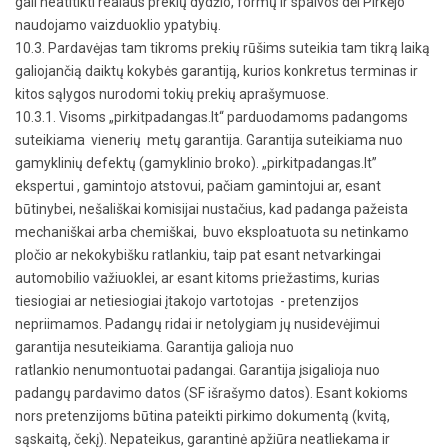
gali neatitikti realaus prekių dydžio, formų ir spalvos dėl Pirkėjo
naudojamo vaizduoklio ypatybių.
10.3. Pardavėjas tam tikroms prekių rūšims suteikia tam tikrą laiką
galiojančią daiktų kokybės garantiją, kurios konkretus terminas ir
kitos sąlygos nurodomi tokių prekių aprašymuose.
10.3.1. Visoms „pirkitpadangas.lt“ parduodamoms padangoms
suteikiama vienerių metų garantija. Garantija suteikiama nuo
gamyklinių defektų (gamyklinio broko). „pirkitpadangas.lt”
ekspertui , gamintojo atstovui, pačiam gamintojui ar, esant
būtinybei, nešališkai komisijai nustačius, kad padanga pažeista
mechaniškai arba chemiškai, buvo eksploatuota su netinkamo
pločio ar nekokybišku ratlankiu, taip pat esant netvarkingai
automobilio važiuoklei, ar esant kitoms priežastims, kurias
tiesiogiai ar netiesiogiai įtakojo vartotojas - pretenzijos
nepriimamos. Padangų ridai ir netolygiam jų nusidevėjimui
garantija nesuteikiama. Garantija galioja nuo
ratlankio nenumontuotai padangai. Garantija įsigalioja nuo
padangų pardavimo datos (SF išrašymo datos). Esant kokioms
nors pretenzijoms būtina pateikti pirkimo dokumentą (kvitą,
sąskaitą, čekį). Nepateikus, garantinė apžiūra neatliekama ir