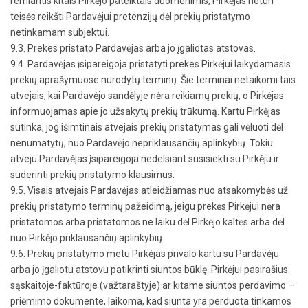
remiantis kitais Pirkėjo pateiktais duomenimis, Pirkėjas neturi
teisės reikšti Pardavėjui pretenzijų dėl prekių pristatymo
netinkamam subjektui.
9.3. Prekes pristato Pardavėjas arba jo įgaliotas atstovas.
9.4. Pardavėjas įsipareigoja pristatyti prekes Pirkėjui laikydamasis
prekių aprašymuose nurodytų terminų. Šie terminai netaikomi tais
atvejais, kai Pardavėjo sandėlyje nėra reikiamų prekių, o Pirkėjas
informuojamas apie jo užsakytų prekių trūkumą. Kartu Pirkėjas
sutinka, jog išimtinais atvejais prekių pristatymas gali vėluoti dėl
nenumatytų, nuo Pardavėjo nepriklausančių aplinkybių. Tokiu
atveju Pardavėjas įsipareigoja nedelsiant susisiekti su Pirkėju ir
suderinti prekių pristatymo klausimus.
9.5. Visais atvejais Pardavėjas atleidžiamas nuo atsakomybės už
prekių pristatymo terminų pažeidimą, jeigu prekės Pirkėjui nėra
pristatomos arba pristatomos ne laiku dėl Pirkėjo kaltės arba dėl
nuo Pirkėjo priklausančių aplinkybių.
9.6. Prekių pristatymo metu Pirkėjas privalo kartu su Pardavėju
arba jo įgaliotu atstovu patikrinti siuntos būklę. Pirkėjui pasirašius
sąskaitoje-faktūroje (važtaraštyje) ar kitame siuntos perdavimo –
priėmimo dokumente, laikoma, kad siunta yra perduota tinkamos