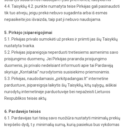
4.4. Taisyklių 4.2. punkte numatyta teise Pirkėjas gali pasinaudoti
tik tuo atveju, jeigu prekė nebuvo sugadinta arba iš esmės
nepasikeitė jos išvaizda, taip pat ji nebuvo naudojama.
5. Pirkėjo įsipareigojimai
5.1. Pirkėjas privalo sumokėti už prekes ir priimti jas šių Taisyklių
nustatyta tvarka.
5.2. Pirkėjas įsipareigoja neperduoti tretiesiems asmenims savo
prisijungimo duomenų. Jei Pirkėjas praranda prisijungimo
duomenis, jis privalo nedelsiant informuoti apie tai Pardavėją
skyriuje „Kontaktai“ nurodytomis susisiekimo priemonėmis.
5.3. Pirkėjas, naudodamasis „pirkitpadangas.lt” internetine
parduotuve, įsipareigoja laikytis šių Taisyklių, kitų sąlygų, aiškiai
nurodytų internetinėje parduotuvėje bei nepažeisti Lietuvos
Respublikos teisės aktų.
6. Pardavėjo teisės
6.1. Pardavėjas turi teisę savo nuožiūra nustatyti minimalų prekių
krepšelio dydį, t.y. minimalią sumą, kurią pasiekus bus vykdomas