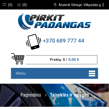
(
0
)
(
0
)
Atsiimk Vilniuje: Vilkpedės g. 2
+370 689 777 44
Prekių:
0
/
0,00 €
Meniu
Pagrindinis
Taisyklės ir sąlygos