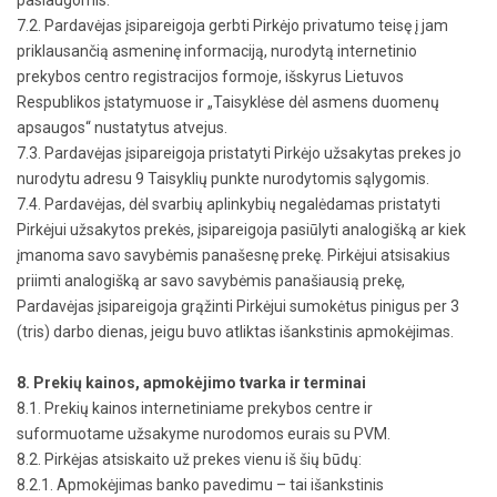
7.2. Pardavėjas įsipareigoja gerbti Pirkėjo privatumo teisę į jam
priklausančią asmeninę informaciją, nurodytą internetinio
prekybos centro registracijos formoje, išskyrus Lietuvos
Respublikos įstatymuose ir „Taisyklėse dėl asmens duomenų
apsaugos“ nustatytus atvejus.
7.3. Pardavėjas įsipareigoja pristatyti Pirkėjo užsakytas prekes jo
nurodytu adresu 9 Taisyklių punkte nurodytomis sąlygomis.
7.4. Pardavėjas, dėl svarbių aplinkybių negalėdamas pristatyti
Pirkėjui užsakytos prekės, įsipareigoja pasiūlyti analogišką ar kiek
įmanoma savo savybėmis panašesnę prekę. Pirkėjui atsisakius
priimti analogišką ar savo savybėmis panašiausią prekę,
Pardavėjas įsipareigoja grąžinti Pirkėjui sumokėtus pinigus per 3
(tris) darbo dienas, jeigu buvo atliktas išankstinis apmokėjimas.
8. Prekių kainos, apmokėjimo tvarka ir terminai
8.1. Prekių kainos internetiniame prekybos centre ir
suformuotame užsakyme nurodomos eurais su PVM.
8.2. Pirkėjas atsiskaito už prekes vienu iš šių būdų:
8.2.1. Apmokėjimas banko pavedimu – tai išankstinis