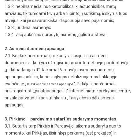
1.3.2. nepilnamečiai nuo keturiolikos iki aštuoniolikos metų
amžiaus, tik turėdami tėvų arba rūpintojų sutikimą, išskyrus tuos
atvejus, kai jie savarankiškai disponuoja savo pajamomis;
1.3.3. juridiniai asmenys;
1.3.4. visų aukščiau nurodytų asmenų įgalioti atstovai.
2. Asmens duomenų apsauga
2.1. Bet kokiai informacijai, kuri yra susijusi su asmens
duomenimis ir kuri yra užregisruojama internetinėje parduotuvėje
„pirkitpadangas.lt“, taikoma Pardavėjo asmens duomenų
apsaugos politika, kurios sąlygos detalizuojamos tinklapyje
esančiose „
“. Pirkėjas, norėdamas
Taisyklėse dėl asmens apsaugos
prisiregistruoti „pirkitpadangas.lt“ internetiniame prekybos centre,
privalo patvirtinti, kad sutinka su „
Taisyklėmis dėl asmens
apsaugos
3. Pirkimo – pardavimo sutarties sudarymo momentas
3.1. Sutartis tarp Pirkėjo ir Pardavėjo laikoma sudaryta nuo to
momento, kai Pirkėjas, išsirinkęs perkamą (as) prekę(es) ir