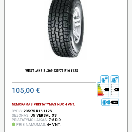
WESTLAKE SL369 235/75 R16 112S
105,00 €
D
D
72 DB
NEMOKAMAS PRISTATYMAS NUO 4 VNT.
DYDIS:
235/75 R16 112S
SEZONAS:
UNIVERSALIOS
PRISTATYMO LAIKAS:
7-8 D.D.
PRIEINAMUMAS:
4+ VNT.