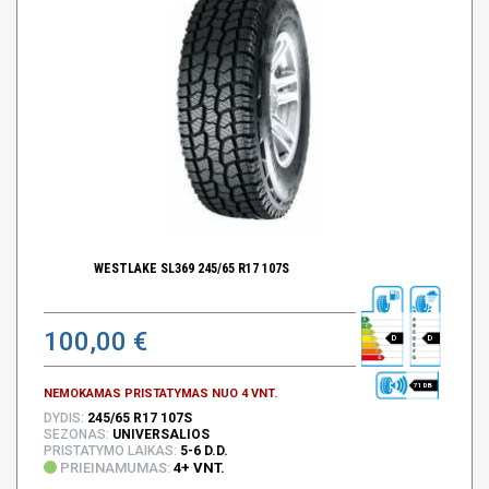
WESTLAKE SL369 245/65 R17 107S
100,00 €
D
D
71 DB
NEMOKAMAS PRISTATYMAS NUO 4 VNT.
DYDIS:
245/65 R17 107S
SEZONAS:
UNIVERSALIOS
PRISTATYMO LAIKAS:
5-6 D.D.
PRIEINAMUMAS:
4+ VNT.