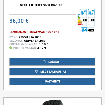
WESTLAKE SL369 225/70 R16 103S
86,00 €
D
D
71 DB
NEMOKAMAS PRISTATYMAS NUO 4 VNT.
DYDIS:
225/70 R16 103S
SEZONAS:
UNIVERSALIOS
PRISTATYMO LAIKAS:
5-6 D.D.
PRIEINAMUMAS:
4+ VNT.
PLAČIAU
Į MĖGSTAMIAUSIAS
PALYGINTI