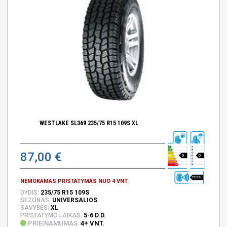
WESTLAKE SL369 235/75 R15 109S XL
87,00 €
D
D
72 DB
NEMOKAMAS PRISTATYMAS NUO 4 VNT.
DYDIS:
235/75 R15 109S
SEZONAS:
UNIVERSALIOS
SAVYBĖS:
XL
PRISTATYMO LAIKAS:
5-6 D.D.
PRIEINAMUMAS:
4+ VNT.