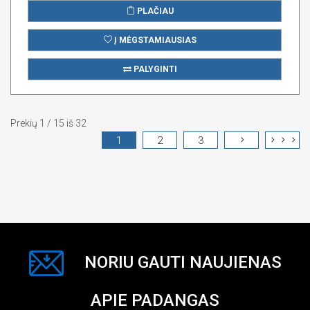
PLAČIAU
Į MĖGSTAMIAUSIAS
PALYGINTI
Prekių 1 / 15 iš 32
1
2
3
NORIU GAUTI NAUJIENAS
APIE PADANGAS