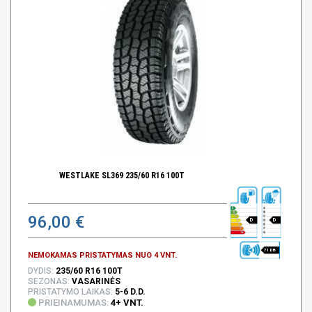
WESTLAKE SL369 235/60 R16 100T
96,00 €
D
D
71 DB
NEMOKAMAS PRISTATYMAS NUO 4 VNT.
DYDIS:
235/60 R16 100T
SEZONAS:
VASARINĖS
PRISTATYMO LAIKAS:
5-6 D.D.
PRIEINAMUMAS:
4+ VNT.