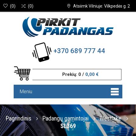
(
0
)
(
0
)
Atsiimk Vilniuje: Vilkpedės g. 2
+370 689 777 44
Prekių:
0
/
0,00 €
Meniu
Pagrindinis
Padangų gamintojai
Westlake
SL369