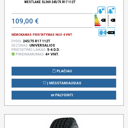
WESTLAKE SL369 245/75 R17 112T
109,00 €
D
D
71 DB
NEMOKAMAS PRISTATYMAS NUO 4 VNT.
DYDIS:
245/75 R17 112T
SEZONAS:
UNIVERSALIOS
PRISTATYMO LAIKAS:
5-6 D.D.
PRIEINAMUMAS:
4+ VNT.
PLAČIAU
Į MĖGSTAMIAUSIAS
PALYGINTI