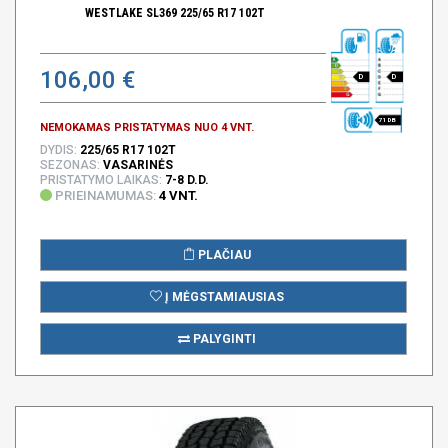
WESTLAKE SL369 225/65 R17 102T
106,00 €
D
D
71 DB
NEMOKAMAS PRISTATYMAS NUO 4 VNT.
DYDIS:
225/65 R17 102T
SEZONAS:
VASARINĖS
PRISTATYMO LAIKAS:
7-8 D.D.
PRIEINAMUMAS:
4 VNT.
PLAČIAU
Į MĖGSTAMIAUSIAS
PALYGINTI