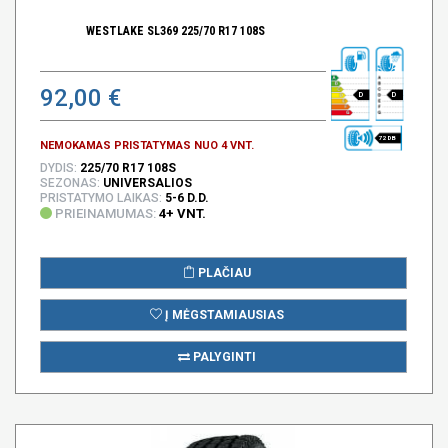
WESTLAKE SL369 225/70 R17 108S
92,00 €
D
D
72 DB
NEMOKAMAS PRISTATYMAS NUO 4 VNT.
DYDIS:
225/70 R17 108S
SEZONAS:
UNIVERSALIOS
PRISTATYMO LAIKAS:
5-6 D.D.
PRIEINAMUMAS:
4+ VNT.
PLAČIAU
Į MĖGSTAMIAUSIAS
PALYGINTI