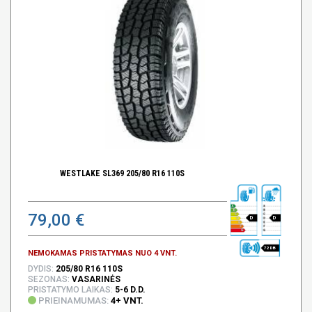
WESTLAKE SL369 205/80 R16 110S
79,00 €
D
D
72 DB
NEMOKAMAS PRISTATYMAS NUO 4 VNT.
DYDIS:
205/80 R16 110S
SEZONAS:
VASARINĖS
PRISTATYMO LAIKAS:
5-6 D.D.
PRIEINAMUMAS:
4+ VNT.