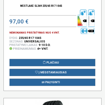
WESTLAKE SL369 235/65 R17 104S
97,00 €
D
D
71 DB
NEMOKAMAS PRISTATYMAS NUO 4 VNT.
DYDIS:
235/65 R17 104S
SEZONAS:
UNIVERSALIOS
PRISTATYMO LAIKAS:
9-10 D.D.
PRIEINAMUMAS:
4+ VNT.
PLAČIAU
Į MĖGSTAMIAUSIAS
PALYGINTI