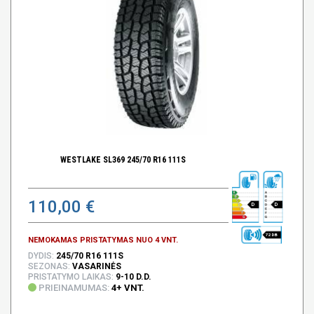
WESTLAKE SL369 245/70 R16 111S
110,00 €
D
D
72 DB
NEMOKAMAS PRISTATYMAS NUO 4 VNT.
DYDIS:
245/70 R16 111S
SEZONAS:
VASARINĖS
PRISTATYMO LAIKAS:
9-10 D.D.
PRIEINAMUMAS:
4+ VNT.