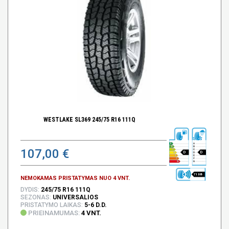
WESTLAKE SL369 245/75 R16 111Q
107,00 €
D
D
71 DB
NEMOKAMAS PRISTATYMAS NUO 4 VNT.
DYDIS:
245/75 R16 111Q
SEZONAS:
UNIVERSALIOS
PRISTATYMO LAIKAS:
5-6 D.D.
PRIEINAMUMAS:
4 VNT.