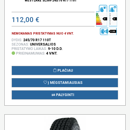
WESTLAKE SL369 245/70 R17 110T
112,00 €
D
D
71 DB
NEMOKAMAS PRISTATYMAS NUO 4 VNT.
DYDIS:
245/70 R17 110T
SEZONAS:
UNIVERSALIOS
PRISTATYMO LAIKAS:
9-10 D.D.
PRIEINAMUMAS:
4 VNT.
PLAČIAU
Į MĖGSTAMIAUSIAS
PALYGINTI