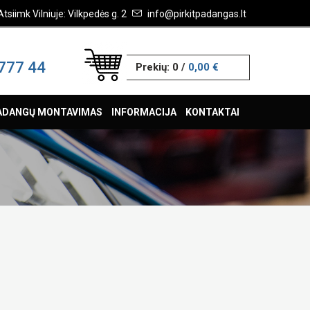
Atsiimk Vilniuje: Vilkpedės g. 2
info@pirkitpadangas.lt
777 44
Prekių:
0
/
0,00 €
ADANGŲ MONTAVIMAS
INFORMACIJA
KONTAKTAI