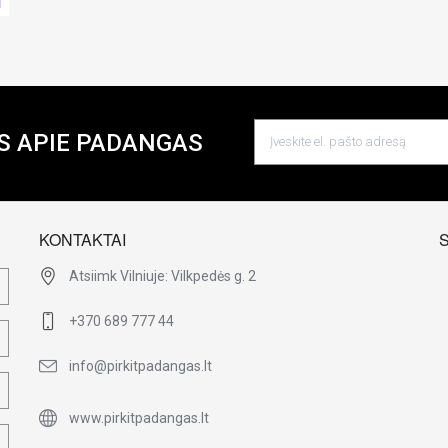
S APIE PADANGAS
KONTAKTAI
Atsiimk Vilniuje: Vilkpedės g. 2
+370 689 777 44
info@pirkitpadangas.lt
www.pirkitpadangas.lt