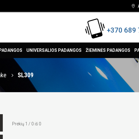
+370 689 
 PADANGOS
UNIVERSALIOS PADANGOS
ŽIEMINĖS PADANGOS
P
ake
SL309
Prekių 1 / 0 iš 0