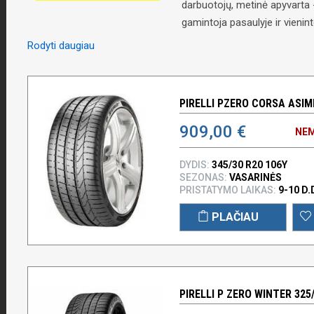
darbuotojų, metinė apyvarta 
gamintoja pasaulyje ir vienint
Rodyti daugiau
PIRELLI PZERO CORSA ASIM
909,00 €
NEM
DYDIS:
345/30 R20 106Y
SEZONAS:
VASARINĖS
PRISTATYMO LAIKAS:
9-10 D.
PLAČIAU
PIRELLI P ZERO WINTER 325