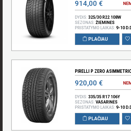
914,00 €
NEM
DYDIS:
325/30 R22 108W
SEZONAS:
ŽIEMINĖS
PRISTATYMO LAIKAS:
9-10 D.
PLAČIAU
PIRELLI P ZERO ASIMMETRIC
920,00 €
NEM
DYDIS:
335/35 R17 106Y
SEZONAS:
VASARINĖS
PRISTATYMO LAIKAS:
9-10 D.
PLAČIAU