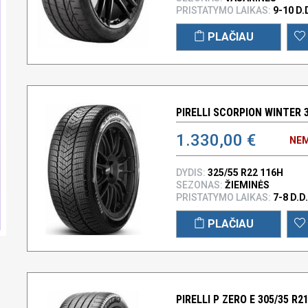
PRISTATYMO LAIKAS:
9-10 D.
PLAČIAU
PIRELLI SCORPION WINTER 3
1.330,00 €
NEM
DYDIS:
325/55 R22 116H
SEZONAS:
ŽIEMINĖS
PRISTATYMO LAIKAS:
7-8 D.D.
PLAČIAU
PIRELLI P ZERO E 305/35 R2