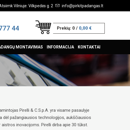
Atsiimk Vilniuje: Vilkpedės g. 2
info@pirkitpadangas.lt
777 44
Prekių:
0
/
0,00 €
ADANGŲ MONTAVIMAS
INFORMACIJA
KONTAKTAI
mintojas Pirelli & C.S.p.A. yra visame pasaulyje
a dėl pažangiausios technologijos, aukščiausios
stros inovacijoms. Pirelli dirba apie 30 tūkst.