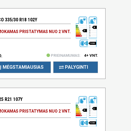
O 335/30 R18 102Y
B
OKAMAS PRISTATYMAS NUO 2 VNT.
D
74 DB
PRIEINAMUMAS:
4+ VNT.
D.
Į MĖGSTAMIAUSIAS
PALYGINTI
25 R21 107Y
C
OKAMAS PRISTATYMAS NUO 2 VNT.
D
72 DB