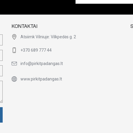
KONTAKTAI
Atsiimk Vilniuje: Vilkpedės g. 2
+370 689 777 44
info@pirkitpadangas.lt
www.pirkitpadangas.lt