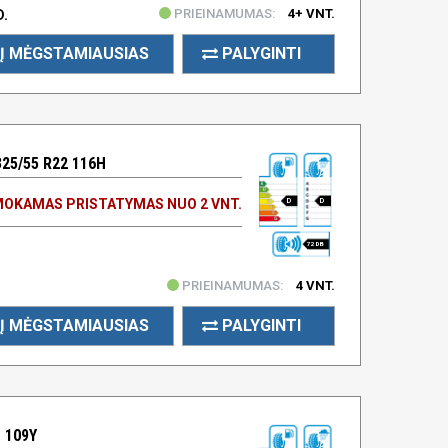
PRIEINAMUMAS:
4+ VNT.
D.
Į MĖGSTAMIAUSIAS
PALYGINTI
25/55 R22 116H
OKAMAS PRISTATYMAS NUO 2 VNT.
D
D
72 DB
PRIEINAMUMAS:
4 VNT.
Į MĖGSTAMIAUSIAS
PALYGINTI
1 109Y