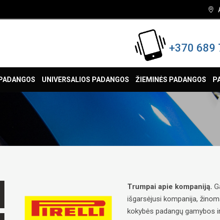
+370 689 
 PADANGOS
UNIVERSALIOS PADANGOS
ŽIEMINĖS PADANGOS
P
Trumpai apie kompaniją.
Ga
išgarsėjusi kompanija, žinom
kokybės padangų gamybos ir ai