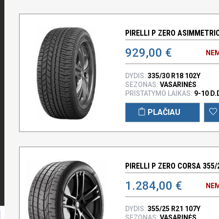
PIRELLI P ZERO ASIMMETRIC
929,00 €
NEM
DYDIS:
335/30 R18 102Y
SEZONAS:
VASARINĖS
PRISTATYMO LAIKAS:
9-10 D.
PLAČIAU
PIRELLI P ZERO CORSA 355/
1.284,00 €
NEM
DYDIS:
355/25 R21 107Y
SEZONAS:
VASARINĖS