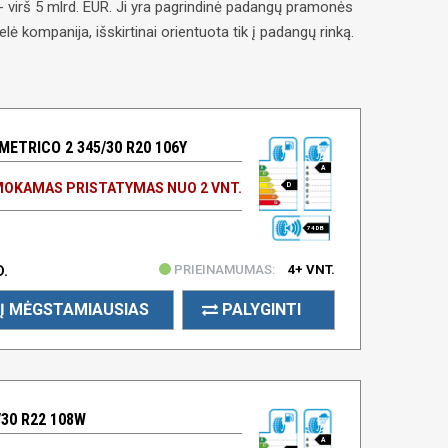
- virš 5 mlrd. EUR. Ji yra pagrindinė padangų pramonės
elė kompanija, išskirtinai orientuota tik į padangų rinką.
METRICO 2 345/30 R20 106Y
A
OKAMAS PRISTATYMAS NUO 2 VNT.
D
74 DB
PRIEINAMUMAS:
4+ VNT.
D.
Į MĖGSTAMIAUSIAS
PALYGINTI
/30 R22 108W
A