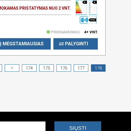
A
A
OKAMAS PRISTATYMAS NUO 2 VNT.
70 DB
PRIEINAMUMAS:
4+ VNT.
Į MĖGSTAMIAUSIAS
PALYGINTI
174
175
176
177
178