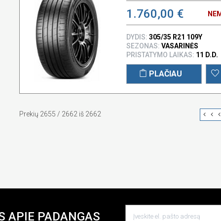
1.760,00 €
NEM
DYDIS:
305/35 R21 109Y
SEZONAS:
VASARINĖS
PRISTATYMO LAIKAS:
11 D.D.
PLAČIAU
Prekių 2655 / 2662 iš 2662
S APIE PADANGAS