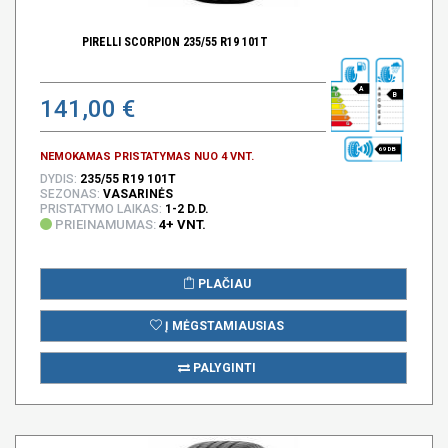
PIRELLI SCORPION 235/55 R19 101T
A
B
141,00 €
69 DB
NEMOKAMAS PRISTATYMAS NUO 4 VNT.
DYDIS:
235/55 R19 101T
SEZONAS:
VASARINĖS
PRISTATYMO LAIKAS:
1-2 D.D.
PRIEINAMUMAS:
4+ VNT.
PLAČIAU
Į MĖGSTAMIAUSIAS
PALYGINTI