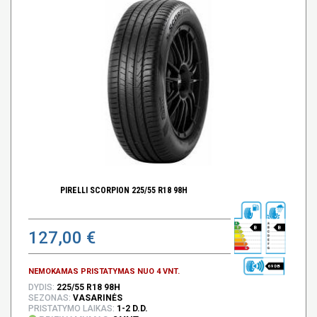
PIRELLI SCORPION 225/55 R18 98H
B
B
127,00 €
69 DB
NEMOKAMAS PRISTATYMAS NUO 4 VNT.
DYDIS:
225/55 R18 98H
SEZONAS:
VASARINĖS
PRISTATYMO LAIKAS:
1-2 D.D.