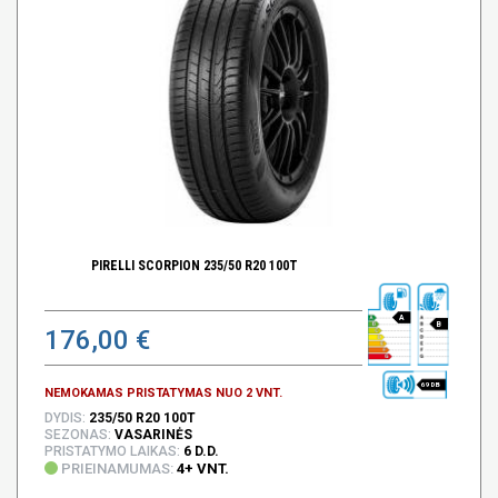
PIRELLI SCORPION 235/50 R20 100T
A
B
176,00 €
69 DB
NEMOKAMAS PRISTATYMAS NUO 2 VNT.
DYDIS:
235/50 R20 100T
SEZONAS:
VASARINĖS
PRISTATYMO LAIKAS:
6 D.D.
PRIEINAMUMAS:
4+ VNT.