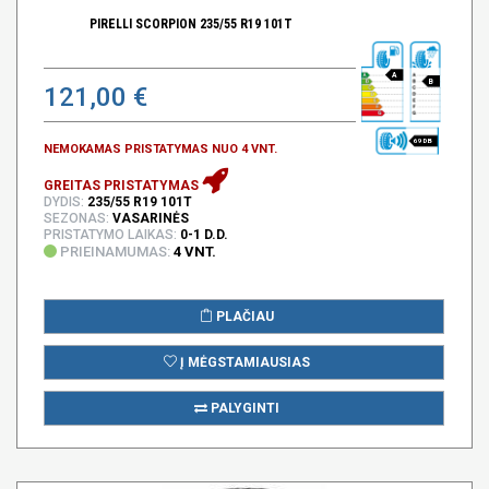
PIRELLI SCORPION 235/55 R19 101T
A
B
121,00 €
69 DB
NEMOKAMAS PRISTATYMAS NUO 4 VNT.
GREITAS PRISTATYMAS
DYDIS:
235/55 R19 101T
SEZONAS:
VASARINĖS
PRISTATYMO LAIKAS:
0-1 D.D.
PRIEINAMUMAS:
4 VNT.
PLAČIAU
Į MĖGSTAMIAUSIAS
PALYGINTI