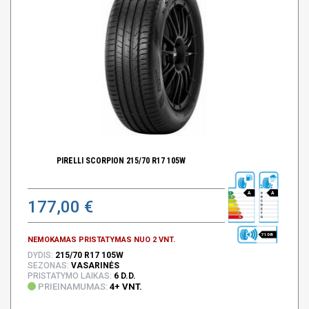
PIRELLI SCORPION 215/70 R17 105W
A
A
177,00 €
71 DB
NEMOKAMAS PRISTATYMAS NUO 2 VNT.
DYDIS:
215/70 R17 105W
SEZONAS:
VASARINĖS
PRISTATYMO LAIKAS:
6 D.D.
PRIEINAMUMAS:
4+ VNT.