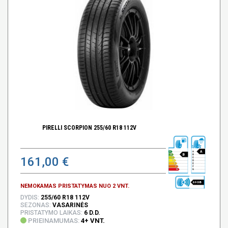
PIRELLI SCORPION 255/60 R18 112V
A
B
161,00 €
69 DB
NEMOKAMAS PRISTATYMAS NUO 2 VNT.
DYDIS:
255/60 R18 112V
SEZONAS:
VASARINĖS
PRISTATYMO LAIKAS:
6 D.D.
PRIEINAMUMAS:
4+ VNT.