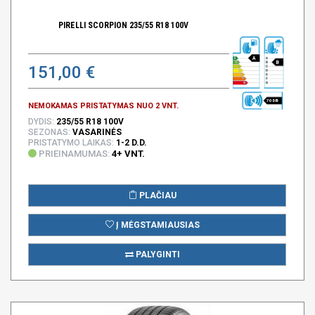
PIRELLI SCORPION 235/55 R18 100V
A
B
151,00 €
70 DB
NEMOKAMAS PRISTATYMAS NUO 2 VNT.
DYDIS:
235/55 R18 100V
SEZONAS:
VASARINĖS
PRISTATYMO LAIKAS:
1-2 D.D.
PRIEINAMUMAS:
4+ VNT.
PLAČIAU
Į MĖGSTAMIAUSIAS
PALYGINTI