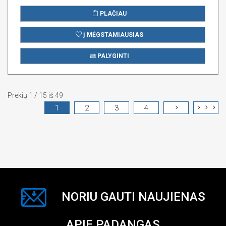
PLAČIAU
Į MĖGSTAMIAUSIAS
PALYGINTI
Prekių 1 / 15 iš 49
1
2
3
4
NORIU GAUTI NAUJIENAS
APIE PADANGAS