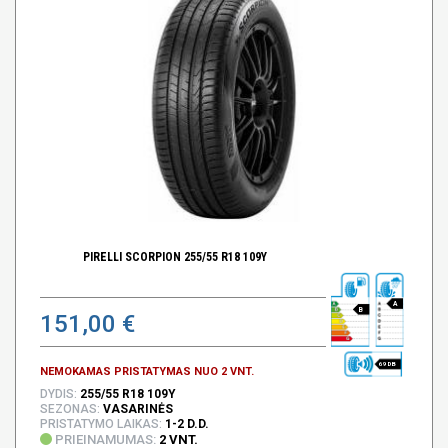
PIRELLI SCORPION 255/55 R18 109Y
A
B
151,00 €
69 DB
NEMOKAMAS PRISTATYMAS NUO 2 VNT.
DYDIS:
255/55 R18 109Y
SEZONAS:
VASARINĖS
PRISTATYMO LAIKAS:
1-2 D.D.
PRIEINAMUMAS:
2 VNT.