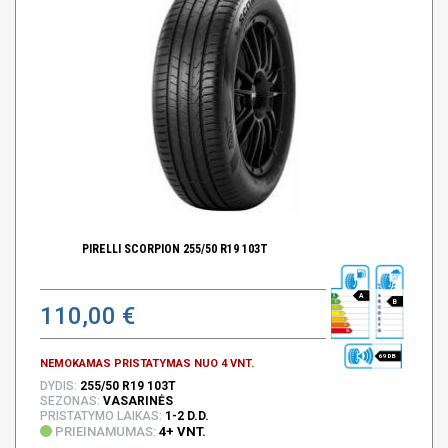
PIRELLI SCORPION 255/50 R19 103T
A
B
110,00 €
69 DB
NEMOKAMAS PRISTATYMAS NUO 4 VNT.
DYDIS:
255/50 R19 103T
SEZONAS:
VASARINĖS
PRISTATYMO LAIKAS:
1-2 D.D.
PRIEINAMUMAS:
4+ VNT.