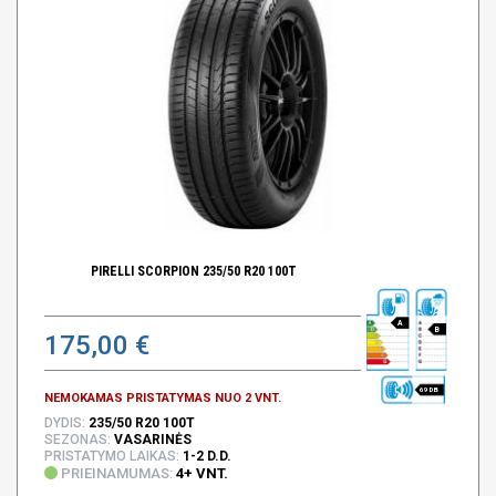
PIRELLI SCORPION 235/50 R20 100T
A
B
175,00 €
69 DB
NEMOKAMAS PRISTATYMAS NUO 2 VNT.
DYDIS:
235/50 R20 100T
SEZONAS:
VASARINĖS
PRISTATYMO LAIKAS:
1-2 D.D.
PRIEINAMUMAS:
4+ VNT.