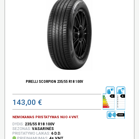
PIRELLI SCORPION 235/55 R18 100V
A
A
143,00 €
68 DB
NEMOKAMAS PRISTATYMAS NUO 4 VNT.
DYDIS:
235/55 R18 100V
SEZONAS:
VASARINĖS
PRISTATYMO LAIKAS:
6 D.D.
PRIEINAMUMAS:
4+ VNT.