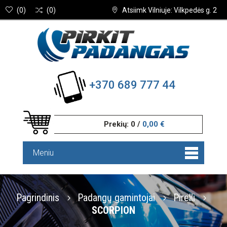
(
0
)
(
0
)
Atsiimk Vilniuje: Vilkpedės g. 2
+370 689 777 44
Prekių:
0
/
0,00 €
Meniu
Pagrindinis
Padangų gamintojai
Pirelli
SCORPION