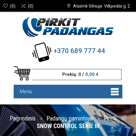
(
0
)
(
0
)
Atsiimk Vilniuje: Vilkpedės g. 2
+370 689 777 44
Prekių:
0
/
0,00 €
Meniu
Pagrindinis
Padangų gamintojai
Pirelli
SNOW CONTROL SERIE III