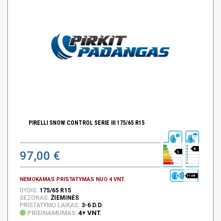
PIRELLI SNOW CONTROL SERIE III 175/65 R15
B
97,00 €
C
71 DB
NEMOKAMAS PRISTATYMAS NUO 4 VNT.
DYDIS:
175/65 R15
SEZONAS:
ŽIEMINĖS
PRISTATYMO LAIKAS:
3-6 D.D.
PRIEINAMUMAS:
4+ VNT.