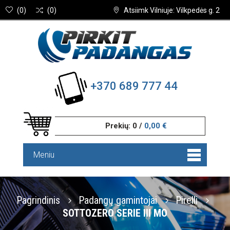
(
0
)
(
0
)
Atsiimk Vilniuje: Vilkpedės g. 2
+370 689 777 44
Prekių:
0
/
0,00 €
Meniu
Pagrindinis
Padangų gamintojai
Pirelli
SOTTOZERO SERIE III MO