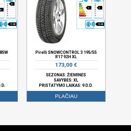
A
C
c
D
71 dB
72 dB
 85W
Pirelli SNOWCONTROL 3 195/55
R17 92H XL
173,00 €
SEZONAS: ŽIEMINĖS
SAVYBĖS:
XL
.D.
PRISTATYMO LAIKAS: 9 D.D.
PLAČIAU