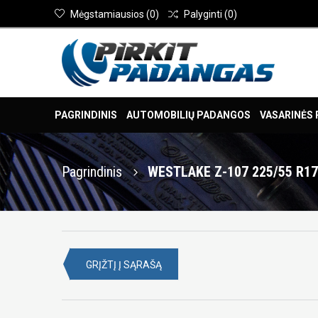
Mėgstamiausios
(
0
)
Palyginti
(
0
)
PAGRINDINIS
AUTOMOBILIŲ PADANGOS
VASARINĖS
Pagrindinis
WESTLAKE Z-107 225/55 R1
GRĮŽTĮ Į SĄRAŠĄ