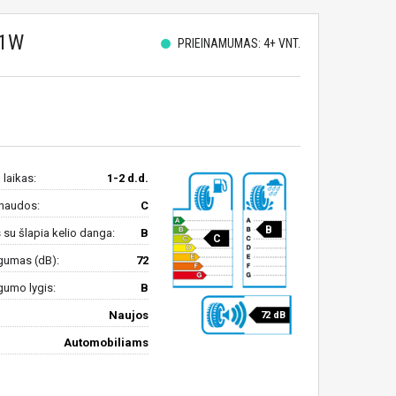
01W
PRIEINAMUMAS: 4+ VNT.
 laikas:
1-2 d.d.
naudos:
C
B
su šlapia kelio danga:
B
C
gumas (dB):
72
gumo lygis:
B
Naujos
72 dB
Automobiliams