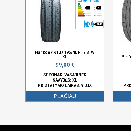
C
c
71 dB
Hankook K107 195/40 R17 81W
XL
Perf
99,00 €
SEZONAS: VASARINĖS
SAVYBĖS:
XL
PRISTATYMO LAIKAS: 9 D.D.
PRI
PLAČIAU