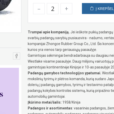
–
+
Į KREPŠEL
Trumpai apie kompaniją.
Jei ieškote puikių padangų k
svarbių padangų savybių pusiausvira - našumo, vertės 
kompanijai Zhongce Rubber Group Co., Ltd. Šis konce
kurios yra vienos tarp geriausiųjų pasaulyje.
Gamintojas sėkmingai bendradarbiauja su daugiau nei 
Westlake visame pasaulyje. Daug milijonų vairuotojų p
gamintojas kontinentinėje Kinijoje ir 10-as pasaulyje 
Padangų gamybos technologijos ypatumai.
Westlake
mokslinių tyrimų ir plėtros komanda, kurią sudaro Japon
dolerių į padangų gamybos, tyrimų ir testavimo patalpa
padangų kokybės kontrolės sistemą, kurią pripažino ti
automobilių gamintojai.
Įkūrimo metai/šalis:
1958/Kinija
Padangos ir asortimentas
: vasarinės padangos, žie
padangos, automobilių padangos, padangos visureig