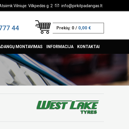
Atsiimk Vilniuje: Vilkpedės g. 2
info@pirkitpadangas.lt
777 44
Prekių:
0
/
0,00 €
ADANGŲ MONTAVIMAS
INFORMACIJA
KONTAKTAI