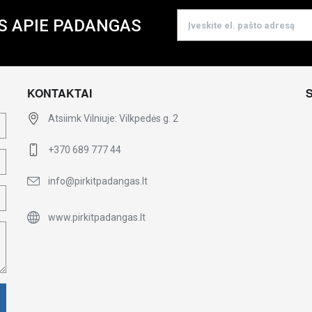
S APIE PADANGAS
KONTAKTAI
Atsiimk Vilniuje: Vilkpedės g. 2
+370 689 777 44
info@pirkitpadangas.lt
www.pirkitpadangas.lt