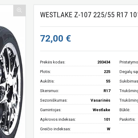
WESTLAKE Z-107 225/55 R17 1
72,00 €
Prekės kodas:
203434
Pristatymo
Plotis:
225
Degalų są
Aukštis:
55
Sukibimas 
Skersmuo:
R17
Triukšmin
Sezoniškumas:
Vasarinės
Triukšmin
Gamintojas:
Westlake
Būklė:
Apkrovos indeksas:
101
Paskirtis:
Greičio indeksas:
W