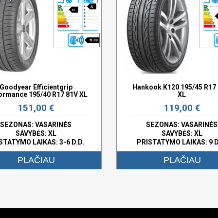
A
B
71 dB
Goodyear Efficientgrip
Hankook K120 195/45 R17
ormance 195/40 R17 81V XL
XL
151,00 €
119,00 €
SEZONAS: VASARINĖS
SEZONAS: VASARINĖS
SAVYBĖS:
XL
SAVYBĖS:
XL
STATYMO LAIKAS: 3-6 D.D.
PRISTATYMO LAIKAS: 9 D
PLAČIAU
PLAČIAU