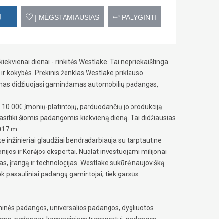
Į
Į MĖGSTAMIAUSIAS
PALYGINTI
iekvienai dienai - rinkitės Westlake. Tai nepriekaištinga
ir kokybės. Prekinis ženklas Westlake priklauso
rnas didžiuojasi gamindamas automobilių padangas,
10 000 įmonių-platintojų, parduodančių jo produkciją
asitiki šiomis padangomis kiekvieną dieną. Tai didžiausias
2017 m.
 inžinieriai glaudžiai bendradarbiauja su tarptautine
ijos ir Korėjos ekspertai. Nuolat investuojami milijonai
s, įrangą ir technologijas. Westlake sukūrė naujovišką
ek pasauliniai padangų gamintojai, tiek garsūs
minės padangos, universalios padangos, dygliuotos
iams, padangos komerciniam transportui, padangos