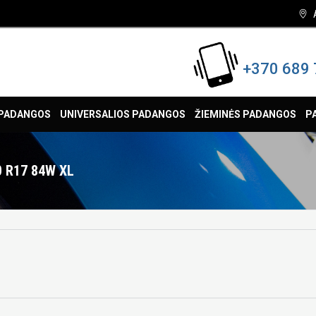
+370 689 
 PADANGOS
UNIVERSALIOS PADANGOS
ŽIEMINĖS PADANGOS
P
0 R17 84W XL