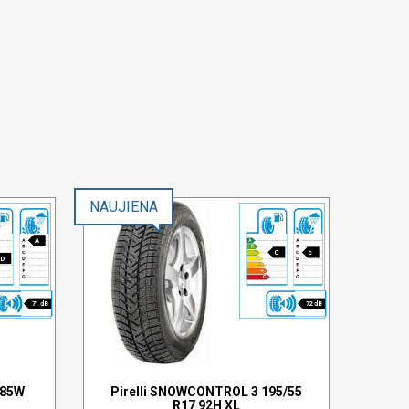
NAUJIENA
A
C
c
D
71 dB
72 dB
 85W
Pirelli SNOWCONTROL 3 195/55
R17 92H XL