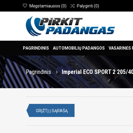
Mėgstamiausios
(
0
)
Palyginti
(
0
)
PAGRINDINIS
AUTOMOBILIŲ PADANGOS
VASARINĖS
Pagrindinis
Imperial ECO SPORT 2 205/4
GRĮŽTĮ Į SĄRAŠĄ