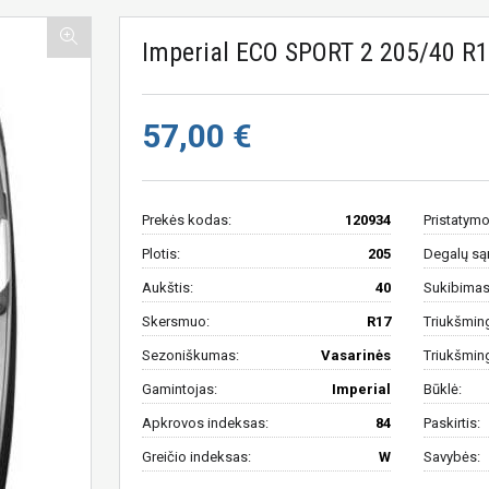
Imperial ECO SPORT 2 205/40 R
57,00 €
Prekės kodas:
120934
Pristatymo
Plotis:
205
Degalų są
Aukštis:
40
Sukibimas 
Skersmuo:
R17
Triukšmin
Sezoniškumas:
Vasarinės
Triukšmin
Gamintojas:
Imperial
Būklė:
Apkrovos indeksas:
84
Paskirtis:
Greičio indeksas:
W
Savybės: