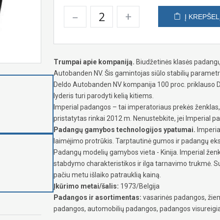
–
+
Į KREPŠEL
Trumpai apie kompaniją.
Biudžetinės klasės padangų 
Autobanden NV. Šis gamintojas siūlo stabilių parametr
Deldo Autobanden NV kompanija 100 proc. priklauso Delc
lyderis turi parodyti kelią kitiems.
Imperial padangos – tai imperatoriaus prekės ženklas
pristatytas rinkai 2012 m. Nenustebkite, jei Imperia
Padangų gamybos technologijos ypatumai.
Imperia
laimėjimo protrūkis. Tarptautinė gumos ir padangų eksp
Padangų modelių gamybos vieta - Kinija. Imperial ženk
stabdymo charakteristikos ir ilga tarnavimo trukmė. S
pačiu metu išlaiko patrauklią kainą.
Įkūrimo metai/šalis:
1973/Belgija
Padangos ir asortimentas:
vasarinės padangos, žiem
padangos, automobilių padangos, padangos visureig