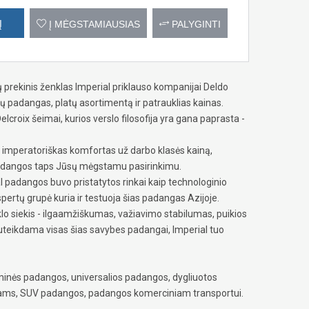
Į
Į MĖGSTAMIAUSIAS
PALYGINTI
prekinis ženklas Imperial priklauso kompanijai Deldo
ų padangas, platų asortimentą ir patrauklias kainas.
roix šeimai, kurios verslo filosofija yra gana paprasta -
, imperatoriškas komfortas už darbo klasės kainą,
l padangos taps Jūsų mėgstamu pasirinkimu.
l padangos buvo pristatytos rinkai kaip technologinio
ertų grupė kuria ir testuoja šias padangas Azijoje.
lo siekis - ilgaamžiškumas, važiavimo stabilumas, puikios
uteikdama visas šias savybes padangai, Imperial tuo
inės padangos, universalios padangos, dygliuotos
iams, SUV padangos, padangos komerciniam transportui.