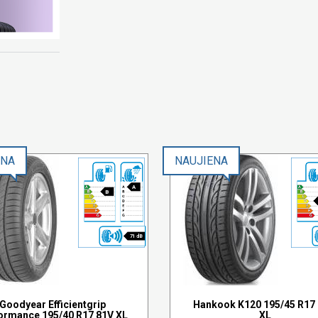
ENA
NAUJIENA
A
B
71 dB
Goodyear Efficientgrip
Hankook K120 195/45 R17
ormance 195/40 R17 81V XL
XL