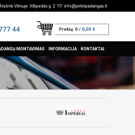
Atsiimk Vilniuje: Vilkpedės g. 2
info@pirkitpadangas.lt
777 44
Prekių:
0
/
0,00 €
ADANGŲ MONTAVIMAS
INFORMACIJA
KONTAKTAI