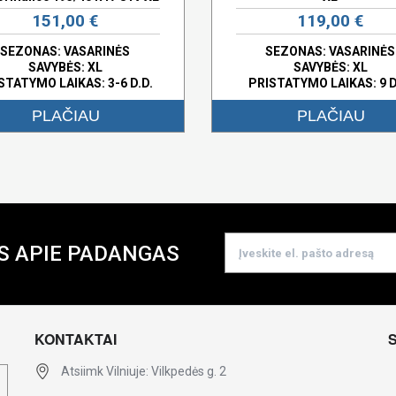
151,00 €
119,00 €
SEZONAS: VASARINĖS
SEZONAS: VASARINĖS
SAVYBĖS:
XL
SAVYBĖS:
XL
STATYMO LAIKAS: 3-6 D.D.
PRISTATYMO LAIKAS: 9 D
PLAČIAU
PLAČIAU
S APIE PADANGAS
KONTAKTAI
Atsiimk Vilniuje: Vilkpedės g. 2