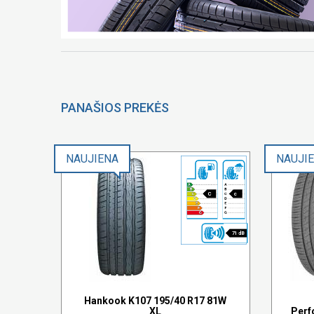
PANAŠIOS PREKĖS
NAUJIENA
NAUJI
C
c
71 dB
Hankook K107 195/40 R17 81W
XL
Perf