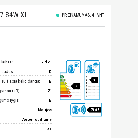
17 84W XL
PRIEINAMUMAS: 4+ VNT.
 laikas:
9 d.d.
naudos:
D
B
su šlapia kelio danga:
B
D
gumas (dB):
71
gumo lygis:
B
Naujos
71 dB
Automobiliams
XL