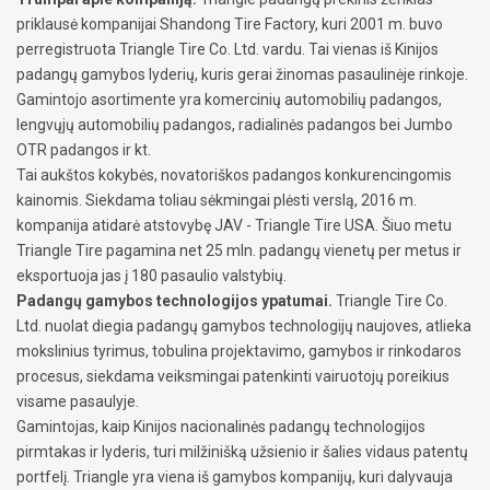
priklausė kompanijai Shandong Tire Factory, kuri 2001 m. buvo
perregistruota Triangle Tire Co. Ltd. vardu. Tai vienas iš Kinijos
padangų gamybos lyderių, kuris gerai žinomas pasaulinėje rinkoje.
Gamintojo asortimente yra komercinių automobilių padangos,
lengvųjų automobilių padangos, radialinės padangos bei Jumbo
OTR padangos ir kt.
Tai aukštos kokybės, novatoriškos padangos konkurencingomis
kainomis. Siekdama toliau sėkmingai plėsti verslą, 2016 m.
kompanija atidarė atstovybę JAV - Triangle Tire USA. Šiuo metu
Triangle Tire pagamina net 25 mln. padangų vienetų per metus ir
eksportuoja jas į 180 pasaulio valstybių.
Padangų gamybos technologijos ypatumai.
Triangle Tire Co.
Ltd. nuolat diegia padangų gamybos technologijų naujoves, atlieka
mokslinius tyrimus, tobulina projektavimo, gamybos ir rinkodaros
procesus, siekdama veiksmingai patenkinti vairuotojų poreikius
visame pasaulyje.
Gamintojas, kaip Kinijos nacionalinės padangų technologijos
pirmtakas ir lyderis, turi milžinišką užsienio ir šalies vidaus patentų
portfelį. Triangle yra viena iš gamybos kompanijų, kuri dalyvauja