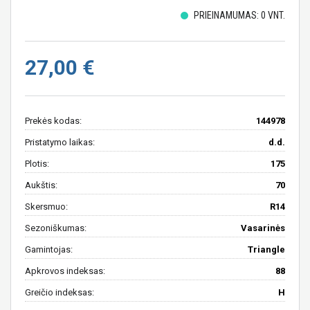
PRIEINAMUMAS: 0 VNT.
27,00 €
Prekės kodas:
144978
Pristatymo laikas:
d.d.
Plotis:
175
Aukštis:
70
Skersmuo:
R14
Sezoniškumas:
Vasarinės
Gamintojas:
Triangle
Apkrovos indeksas:
88
Greičio indeksas:
H