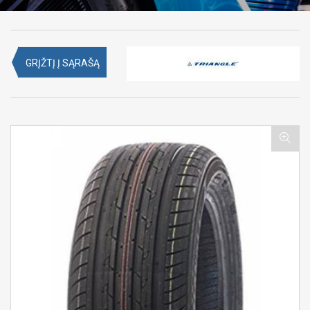
GRĮŽTĮ Į SĄRAŠĄ