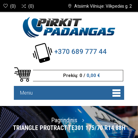
(
0
)
(
0
)
Atsiimk Vilniuje: Vilkpedės g. 2
+370 689 777 44
Prekių:
0
/
0,00 €
Meniu
Pagrindinis
TRIANGLE PROTRACT TE301 175/70 R14 88H