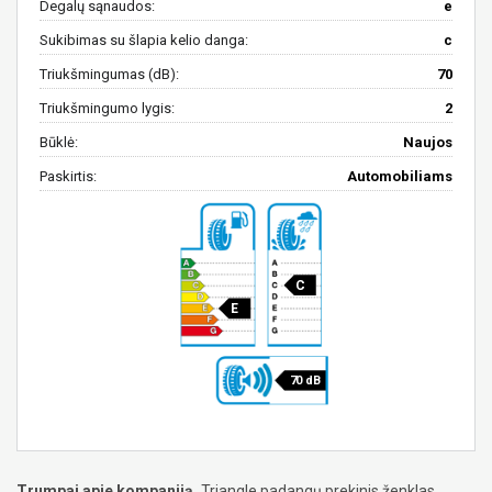
Degalų sąnaudos:
e
Sukibimas su šlapia kelio danga:
c
Triukšmingumas (dB):
70
Triukšmingumo lygis:
2
Būklė:
Naujos
Paskirtis:
Automobiliams
C
E
70 dB
Trumpai apie kompaniją.
Triangle padangų prekinis ženklas