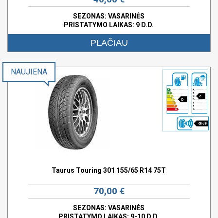
SEZONAS: VASARINĖS
PRISTATYMO LAIKAS: 9 D.D.
PLAČIAU
NAUJIENA
c
D
68 dB
Taurus Touring 301 155/65 R14 75T
70,00 €
SEZONAS: VASARINĖS
PRISTATYMO LAIKAS: 9-10 D.D.