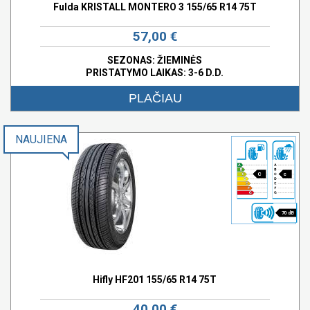
Fulda KRISTALL MONTERO 3 155/65 R14 75T
57,00 €
SEZONAS: ŽIEMINĖS
PRISTATYMO LAIKAS: 3-6 D.D.
PLAČIAU
NAUJIENA
C
c
70 dB
Hifly HF201 155/65 R14 75T
40,00 €