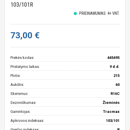
103/101R
PRIEINAMUMAS: 4+ VNT.
73,00 €
Prekės kodas:
445495
Pristatymo laikas:
9 d.d.
Plotis:
215
Aukštis:
60
Skersmuo:
R16C
Sezoniškumas:
Žieminės
Gamintojas:
Tracmax
Apkrovos indeksas:
103/101
Greičio indeksas:
R