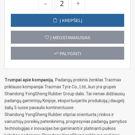
–
+
Į KREPŠELĮ
Į MĖGSTAMIAUSIAS
PALYGINTI
Trumpai apie kompaniją.
Padangų prekinis ženklas Tracmax
priklauso kompanijai Tracmax Tyre Co., Ltd., kuri yra grupės
Shandong YongSheng Rubber Group dalis. Tai vienas didžiausių
padangų gamintojų Kinijoje, eksportuojantis produkciją į daugelį
šalių 5-iuose pasaulio kontinentuose.
Shandong YongSheng Rubber stipriai orientuota į rinkos ir
vairuotojų poreikių patenkinimą, progresyvias padangų gamybos
technologijas ir inovacijas bei gaminanti ir platinanti puikios