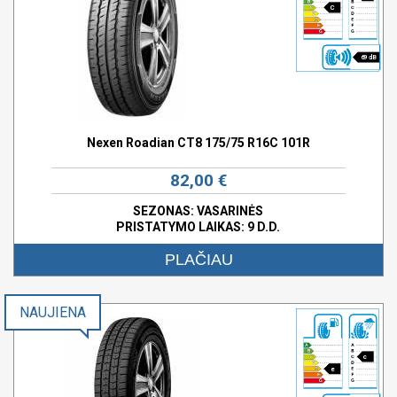
C
69 dB
Nexen Roadian CT8 175/75 R16C 101R
82,00 €
SEZONAS: VASARINĖS
PRISTATYMO LAIKAS: 9 D.D.
PLAČIAU
NAUJIENA
c
e