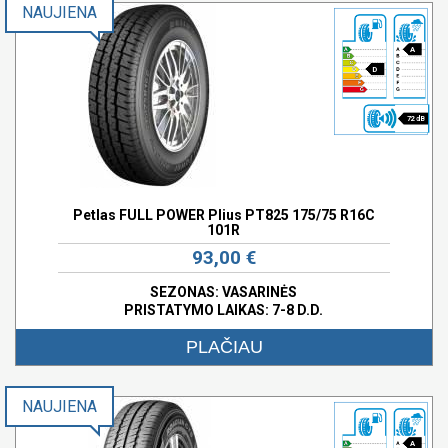
NAUJIENA
A
D
72 dB
Petlas FULL POWER Plius PT825 175/75 R16C
101R
93,00 €
SEZONAS: VASARINĖS
PRISTATYMO LAIKAS: 7-8 D.D.
PLAČIAU
NAUJIENA
A