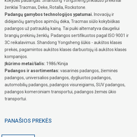
kokybės padangas. Shandong YongSheng priklauso prekiniai
ženklai Tracmax, Deke, Rotalla, Rockstone.
Padangų gamybos technologijos ypatumai.
Inovacijų ir
didėjančių gamybos apimčių dėka, Tracmax siūlo kokybiškas
padangos už patrauklią kainą. Tai puiki alternatyva daugeliui
brangių prekinių ženklų. Padangos sertifikuotos pagal ISO 9001 ir
3C reikalavimus. Shandong Yongsheng šūkis - aukštos klasės
prekės, pagamintos aukštos klasės darbuotojų iš aukštos klasės
kompanijos.
Įkūrimo metai/šalis:
1986/Kinija
Padangos ir asortimentas:
vasarinės padangos, žieminės
padangos, universalios padangos, dygliuotos padangos,
automobilių padangos, padangos visureigiams, SUV padangos,
padangos komerciniam transportui, padangos žemės ūkio
transportui.
PANAŠIOS PREKĖS