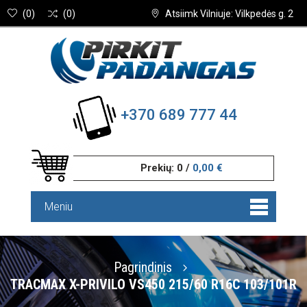
(
0
)
(
0
)
Atsiimk Vilniuje: Vilkpedės g. 2
+370 689 777 44
Prekių:
0
/
0,00 €
Meniu
Pagrindinis
TRACMAX X-PRIVILO VS450 215/60 R16C 103/101R