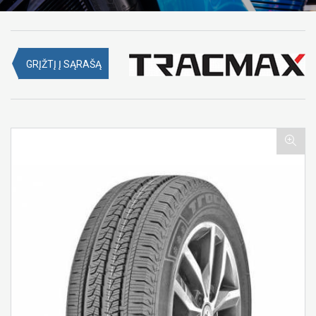
GRĮŽTĮ Į SĄRAŠĄ