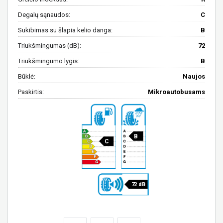
Degalų sąnaudos:
C
Sukibimas su šlapia kelio danga:
B
Triukšmingumas (dB):
72
Triukšmingumo lygis:
B
Būklė:
Naujos
Paskirtis:
Mikroautobusams
B
C
72 dB