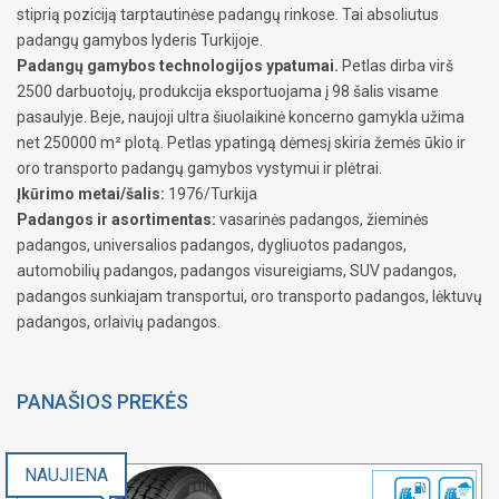
stiprią poziciją tarptautinėse padangų rinkose. Tai absoliutus
padangų gamybos lyderis Turkijoje.
Padangų gamybos technologijos ypatumai.
Petlas dirba virš
2500 darbuotojų, produkcija eksportuojama į 98 šalis visame
pasaulyje. Beje, naujoji ultra šiuolaikinė koncerno gamykla užima
net 250000 m² plotą. Petlas ypatingą dėmesį skiria žemės ūkio ir
oro transporto padangų gamybos vystymui ir plėtrai.
Įkūrimo metai/šalis:
1976/Turkija
Padangos ir asortimentas:
vasarinės padangos, žieminės
padangos, universalios padangos, dygliuotos padangos,
automobilių padangos, padangos visureigiams, SUV padangos,
padangos sunkiajam transportui, oro transporto padangos, lėktuvų
padangos, orlaivių padangos.
PANAŠIOS PREKĖS
NAUJIENA