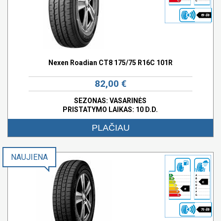
69 dB
Nexen Roadian CT8 175/75 R16C 101R
82,00 €
SEZONAS: VASARINĖS
PRISTATYMO LAIKAS: 10 D.D.
PLAČIAU
NAUJIENA
c
e
70 dB