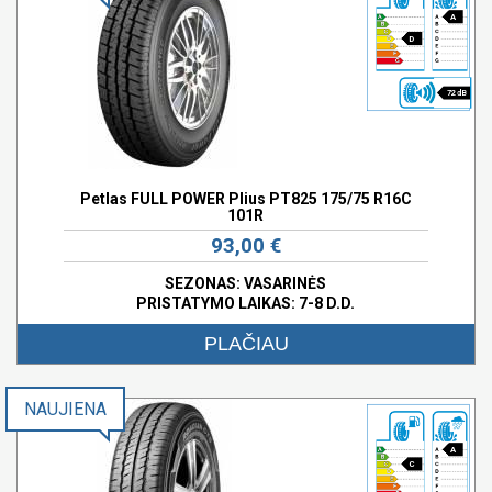
A
D
72 dB
Petlas FULL POWER Plius PT825 175/75 R16C
101R
93,00 €
SEZONAS: VASARINĖS
PRISTATYMO LAIKAS: 7-8 D.D.
PLAČIAU
NAUJIENA
A
C