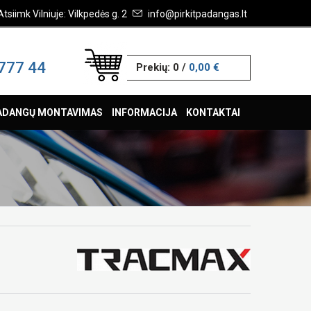
Atsiimk Vilniuje: Vilkpedės g. 2
info@pirkitpadangas.lt
777 44
Prekių:
0
/
0,00 €
ADANGŲ MONTAVIMAS
INFORMACIJA
KONTAKTAI