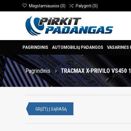
Mėgstamiausios
(
0
)
Palyginti
(
0
)
PAGRINDINIS
AUTOMOBILIŲ PADANGOS
VASARINĖS
Pagrindinis
TRACMAX X-PRIVILO VS450 1
GRĮŽTĮ Į SĄRAŠĄ