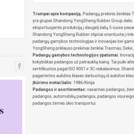
Trumpai apie kompaniją.
Padangų prekinis ženklas Tr
yra grupės Shandong YongSheng Rubber Group dalis. Ta
eksportuojantis produkciją į daugelį šalių 5-iuose pasa
Shandong YongSheng Rubber stipriai orientuota į rinko
padangų gamybos technologijas ir inovacijas bei gami
YongSheng priklauso prekiniai ženklai Tracmax, Deke, 
Padangų gamybos technologijos ypatumai.
Inovaci
kokybiškas padangos už patrauklią kainą. Tai puiki al
sertifikuotos pagal ISO 9001 ir 3C reikalavimus. Shan
pagamintos aukštos klasės darbuotojų iš aukštos klas
Įkūrimo metai/šalis:
1986/Kinija
Padangos ir asortimentas:
vasarinės padangos, žiem
padangos, automobilių padangos, padangos visureig
padangos žemės ūkio transportui.