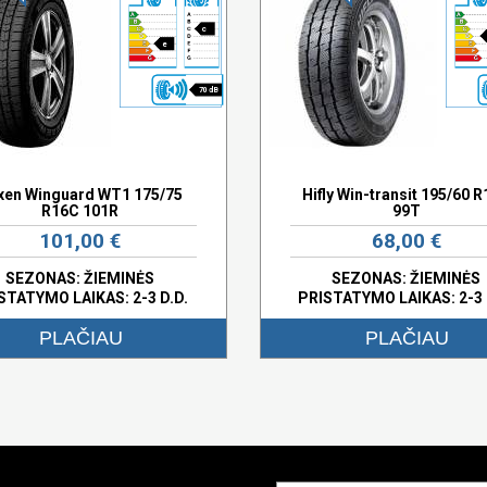
c
e
70 dB
xen Winguard WT1 175/75
Hifly Win-transit 195/60 
R16C 101R
99T
101,00 €
68,00 €
SEZONAS: ŽIEMINĖS
SEZONAS: ŽIEMINĖS
STATYMO LAIKAS: 2-3 D.D.
PRISTATYMO LAIKAS: 2-3 
PLAČIAU
PLAČIAU