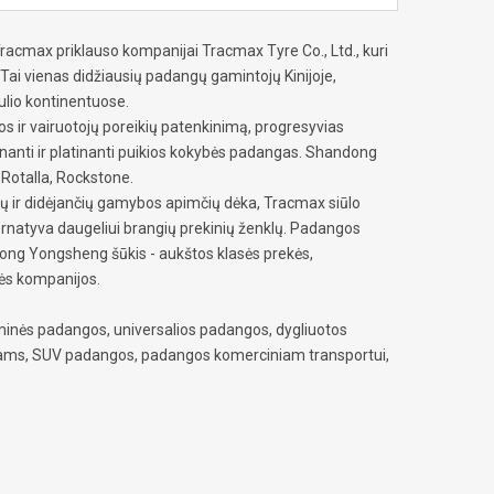
acmax priklauso kompanijai Tracmax Tyre Co., Ltd., kuri
i vienas didžiausių padangų gamintojų Kinijoje,
ulio kontinentuose.
s ir vairuotojų poreikių patenkinimą, progresyvias
nanti ir platinanti puikios kokybės padangas. Shandong
Rotalla, Rockstone.
jų ir didėjančių gamybos apimčių dėka, Tracmax siūlo
ternatyva daugeliui brangių prekinių ženklų. Padangos
dong Yongsheng šūkis - aukštos klasės prekės,
ės kompanijos.
inės padangos, universalios padangos, dygliuotos
iams, SUV padangos, padangos komerciniam transportui,