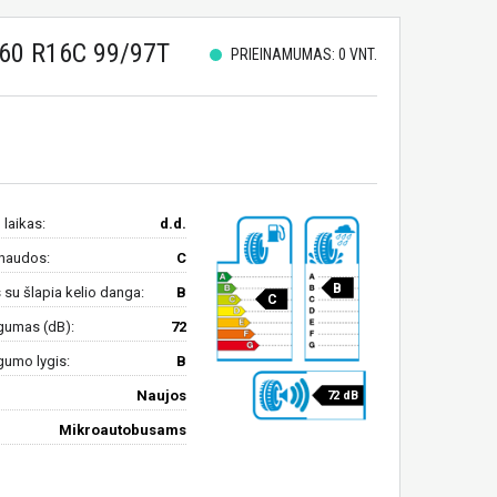
60 R16C 99/97T
PRIEINAMUMAS: 0 VNT.
 laikas:
d.d.
naudos:
C
B
su šlapia kelio danga:
B
C
gumas (dB):
72
gumo lygis:
B
Naujos
72 dB
Mikroautobusams