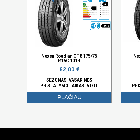
A
C
69 dB
Nexen Roadian CT8 175/75
Ne
R16C 101R
82,00 €
SEZONAS: VASARINĖS
PRISTATYMO LAIKAS: 6 D.D.
PRI
PLAČIAU