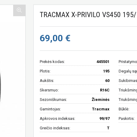
TRACMAX X-PRIVILO VS450 195/
69,00 €
Prekės kodas:
445501
Pristatymo
Plotis:
195
Degalų są
Aukštis:
60
Sukibimas 
Skersmuo:
R16C
Triukšmin
Sezoniškumas:
Žieminės
Triukšmin
Gamintojas:
Tracmax
Būklė:
Apkrovos indeksas:
99/97
Paskirtis:
Greičio indeksas:
T