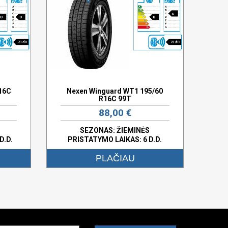
c
D
D
D
73 dB
73 dB
R16C
Nexen Winguard WT1 195/60
R16C 99T
88,00 €
SEZONAS: ŽIEMINĖS
D.D.
PRISTATYMO LAIKAS: 6 D.D.
PLAČIAU