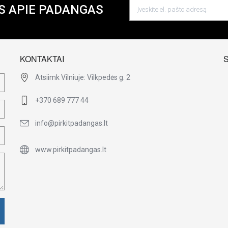
S APIE PADANGAS
KONTAKTAI
Atsiimk Vilniuje: Vilkpedės g. 2
+370 689 777 44
info@pirkitpadangas.lt
www.pirkitpadangas.lt