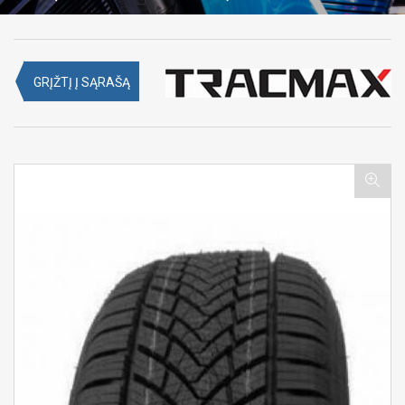
GRĮŽTĮ Į SĄRAŠĄ