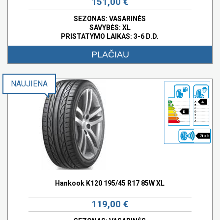
151,00 €
SEZONAS: VASARINĖS
SAVYBĖS:
XL
PRISTATYMO LAIKAS: 3-6 D.D.
PLAČIAU
NAUJIENA
A
D
71 dB
Hankook K120 195/45 R17 85W XL
119,00 €