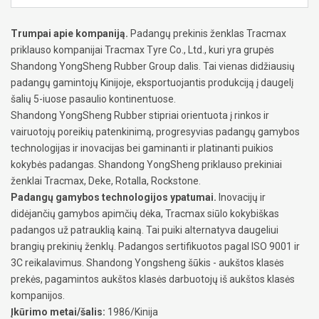
Trumpai apie kompaniją.
Padangų prekinis ženklas Tracmax
priklauso kompanijai Tracmax Tyre Co., Ltd., kuri yra grupės
Shandong YongSheng Rubber Group dalis. Tai vienas didžiausių
padangų gamintojų Kinijoje, eksportuojantis produkciją į daugelį
šalių 5-iuose pasaulio kontinentuose.
Shandong YongSheng Rubber stipriai orientuota į rinkos ir
vairuotojų poreikių patenkinimą, progresyvias padangų gamybos
technologijas ir inovacijas bei gaminanti ir platinanti puikios
kokybės padangas. Shandong YongSheng priklauso prekiniai
ženklai Tracmax, Deke, Rotalla, Rockstone.
Padangų gamybos technologijos ypatumai.
Inovacijų ir
didėjančių gamybos apimčių dėka, Tracmax siūlo kokybiškas
padangos už patrauklią kainą. Tai puiki alternatyva daugeliui
brangių prekinių ženklų. Padangos sertifikuotos pagal ISO 9001 ir
3C reikalavimus. Shandong Yongsheng šūkis - aukštos klasės
prekės, pagamintos aukštos klasės darbuotojų iš aukštos klasės
kompanijos.
Įkūrimo metai/šalis:
1986/Kinija