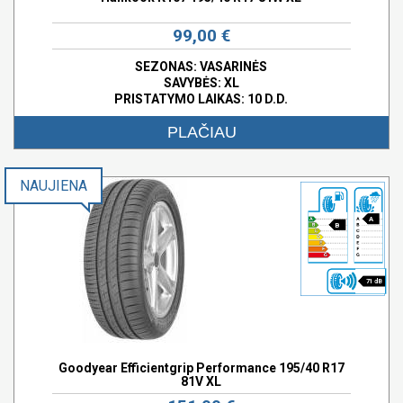
99,00 €
SEZONAS: VASARINĖS
SAVYBĖS:
XL
PRISTATYMO LAIKAS: 10 D.D.
PLAČIAU
NAUJIENA
A
B
71 dB
Goodyear Efficientgrip Performance 195/40 R17
81V XL