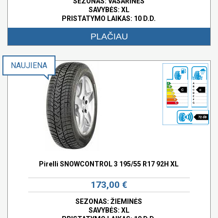
SEZONAS: VASARINĖS
SAVYBĖS:
XL
PRISTATYMO LAIKAS: 10 D.D.
PLAČIAU
NAUJIENA
C
c
72 dB
Pirelli SNOWCONTROL 3 195/55 R17 92H XL
173,00 €
SEZONAS: ŽIEMINĖS
SAVYBĖS:
XL