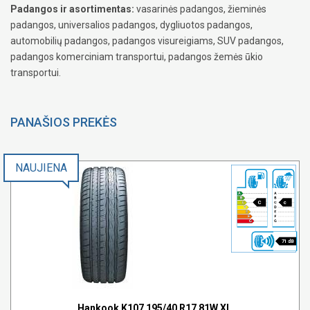
Padangos ir asortimentas:
vasarinės padangos, žieminės
padangos, universalios padangos, dygliuotos padangos,
automobilių padangos, padangos visureigiams, SUV padangos,
padangos komerciniam transportui, padangos žemės ūkio
transportui.
PANAŠIOS PREKĖS
NAUJIENA
C
c
71 dB
Hankook K107 195/40 R17 81W XL