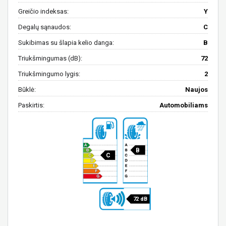
Greičio indeksas:
Y
Degalų sąnaudos:
C
Sukibimas su šlapia kelio danga:
B
Triukšmingumas (dB):
72
Triukšmingumo lygis:
2
Būklė:
Naujos
Paskirtis:
Automobiliams
B
C
72 dB