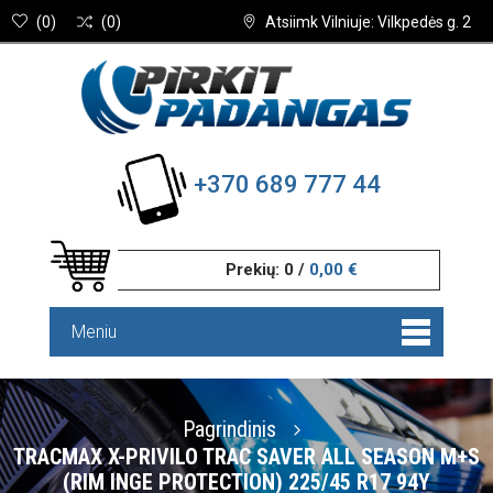
(
0
)
(
0
)
Atsiimk Vilniuje: Vilkpedės g. 2
+370 689 777 44
Prekių:
0
/
0,00 €
Meniu
Pagrindinis
TRACMAX X-PRIVILO TRAC SAVER ALL SEASON M+S
(RIM INGE PROTECTION) 225/45 R17 94Y