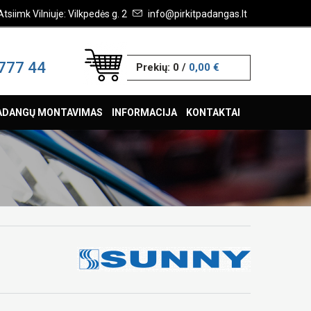
Atsiimk Vilniuje: Vilkpedės g. 2
info@pirkitpadangas.lt
777 44
Prekių:
0
/
0,00 €
ADANGŲ MONTAVIMAS
INFORMACIJA
KONTAKTAI