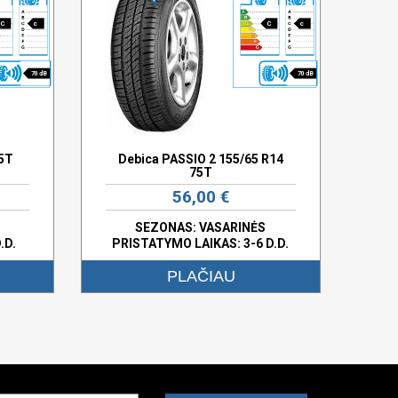
C
c
C
c
70 dB
70 dB
75T
Debica PASSIO 2 155/65 R14
75T
56,00 €
SEZONAS: VASARINĖS
.D.
PRISTATYMO LAIKAS: 3-6 D.D.
PLAČIAU