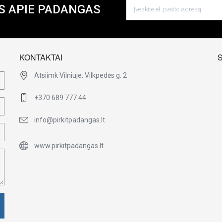
S APIE PADANGAS
KONTAKTAI
Atsiimk Vilniuje: Vilkpedės g. 2
+370 689 777 44
info@pirkitpadangas.lt
www.pirkitpadangas.lt