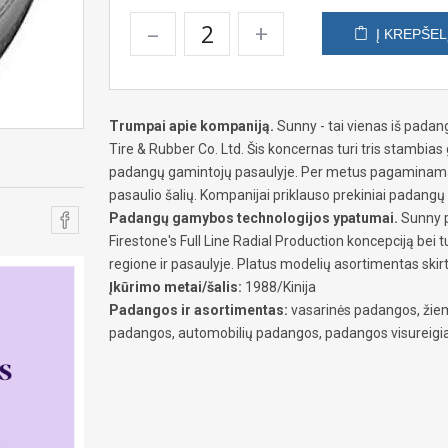
–
+
Į KREPŠEL
Trumpai apie kompaniją.
Sunny - tai vienas iš padan
Tire & Rubber Co. Ltd. Šis koncernas turi tris stambias g
padangų gamintojų pasaulyje. Per metus pagaminama 
pasaulio šalių. Kompanijai priklauso prekiniai padangų 
Padangų gamybos technologijos ypatumai.
Sunny p
Firestone's Full Line Radial Production koncepciją b
regione ir pasaulyje. Platus modelių asortimentas ski
Įkūrimo metai/šalis:
1988/Kinija
Padangos ir asortimentas:
vasarinės padangos, žiem
padangos, automobilių padangos, padangos visureigi