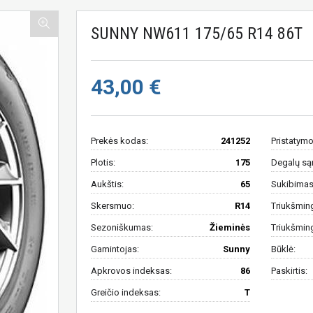
SUNNY NW611 175/65 R14 86T
43,00 €
Prekės kodas:
241252
Pristatymo
Plotis:
175
Degalų są
Aukštis:
65
Sukibimas 
Skersmuo:
R14
Triukšmin
Sezoniškumas:
Žieminės
Triukšmin
Gamintojas:
Sunny
Būklė:
Apkrovos indeksas:
86
Paskirtis:
Greičio indeksas:
T