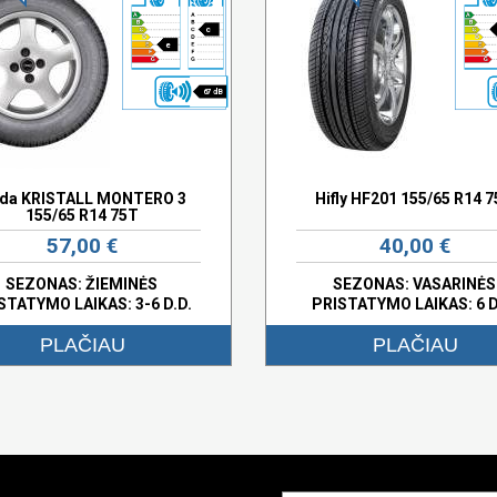
c
e
67 dB
lda KRISTALL MONTERO 3
Hifly HF201 155/65 R14 
155/65 R14 75T
57,00 €
40,00 €
SEZONAS: ŽIEMINĖS
SEZONAS: VASARINĖS
STATYMO LAIKAS: 3-6 D.D.
PRISTATYMO LAIKAS: 6 D
PLAČIAU
PLAČIAU