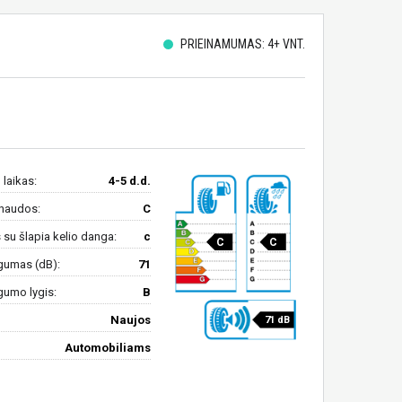
PRIEINAMUMAS: 4+ VNT.
 laikas:
4-5 d.d.
naudos:
C
su šlapia kelio danga:
c
C
C
gumas (dB):
71
gumo lygis:
B
Naujos
71 dB
Automobiliams