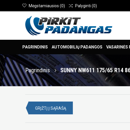
Mėgstamiausios
(
0
)
Palyginti
(
0
)
PAGRINDINIS
AUTOMOBILIŲ PADANGOS
VASARINĖS
Pagrindinis
SUNNY NW611 175/65 R14 8
GRĮŽTĮ Į SĄRAŠĄ