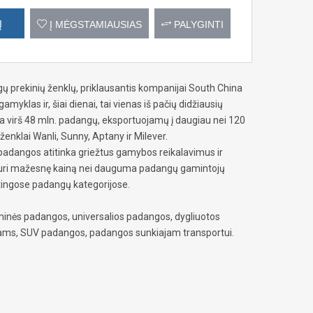
Į
Į MĖGSTAMIAUSIAS
PALYGINTI
gų prekinių ženklų, priklausantis kompanijai South China
amyklas ir, šiai dienai, tai vienas iš pačių didžiausių
virš 48 mln. padangų, eksportuojamų į daugiau nei 120
ženklai Wanli, Sunny, Aptany ir Milever.
adangos atitinka griežtus gamybos reikalavimus ir
ei turi mažesnę kainą nei dauguma padangų gamintojų
rtingose padangų kategorijose.
inės padangos, universalios padangos, dygliuotos
ams, SUV padangos, padangos sunkiajam transportui.