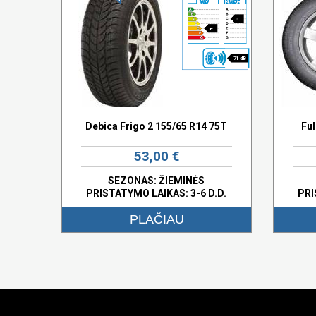
c
e
71 dB
Debica Frigo 2 155/65 R14 75T
Fu
53,00 €
SEZONAS: ŽIEMINĖS
PRISTATYMO LAIKAS: 3-6 D.D.
PRI
PLAČIAU