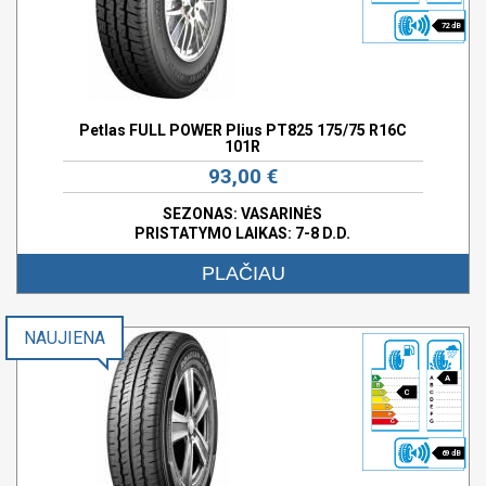
72 dB
Petlas FULL POWER Plius PT825 175/75 R16C
101R
93,00 €
SEZONAS: VASARINĖS
PRISTATYMO LAIKAS: 7-8 D.D.
PLAČIAU
NAUJIENA
A
C
69 dB