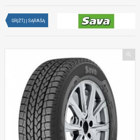
GRĮŽTĮ Į SĄRAŠĄ