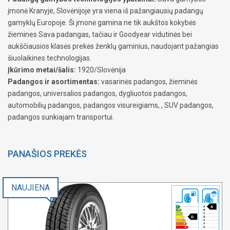
įmonė Kranyje, Slovėnijoje yra viena iš pažangiausių padangų
gamyklų Europoje. Ši įmonė gamina ne tik aukštos kokybės
žiemines Sava padangas, tačiau ir Goodyear vidutinės bei
aukščiausios klasės prekės ženklų gaminius, naudojant pažangias
šiuolaikines technologijas.
Įkūrimo metai/šalis:
1920/Slovėnija
Padangos ir asortimentas:
vasarinės padangos, žieminės
padangos, universalios padangos, dygliuotos padangos,
automobilių padangos, padangos visureigiams, , SUV padangos,
padangos sunkiajam transportui.
PANAŠIOS PREKĖS
NAUJIENA
A
D