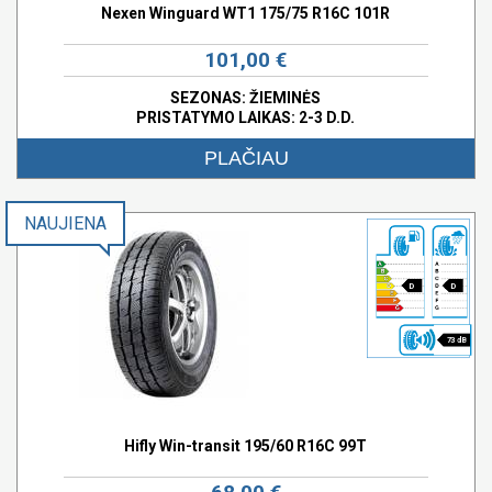
Nexen Winguard WT1 175/75 R16C 101R
101,00 €
SEZONAS: ŽIEMINĖS
PRISTATYMO LAIKAS: 2-3 D.D.
PLAČIAU
NAUJIENA
D
D
73 dB
Hifly Win-transit 195/60 R16C 99T