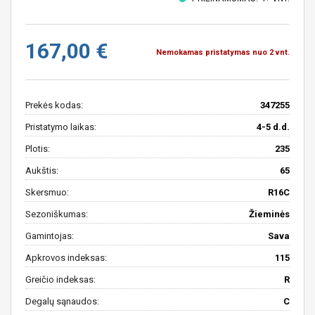
167,00 €
Nemokamas pristatymas nuo 2 vnt.
Prekės kodas:
347255
Pristatymo laikas:
4-5 d.d.
Plotis:
235
Aukštis:
65
Skersmuo:
R16C
Sezoniškumas:
Žieminės
Gamintojas:
Sava
Apkrovos indeksas:
115
Greičio indeksas:
R
Degalų sąnaudos:
C