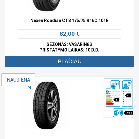
Nexen Roadian CT8 175/75 R16C 101R
82,00 €
SEZONAS: VASARINĖS
PRISTATYMO LAIKAS: 10 D.D.
PLAČIAU
NAUJIENA
c
e
70 dB