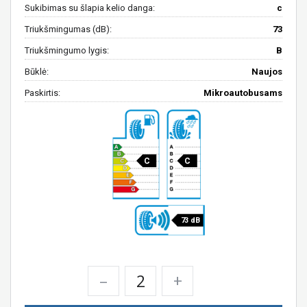
Sukibimas su šlapia kelio danga:
c
Triukšmingumas (dB):
73
Triukšmingumo lygis:
B
Būklė:
Naujos
Paskirtis:
Mikroautobusams
C
C
73 dB
–
+