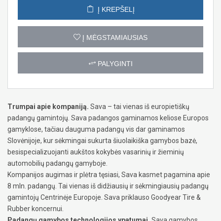
Į KREPŠELĮ
Į MĖGSTAMIAUSIAS
PALYGINTI
Trumpai apie kompaniją.
Sava – tai vienas iš europietiškų
padangų gamintojų. Sava padangos gaminamos keliose Europos
gamyklose, tačiau dauguma padangų vis dar gaminamos
Slovėnijoje, kur sėkmingai sukurta šiuolaikiška gamybos bazė,
besispecializuojanti aukštos kokybės vasarinių ir žieminių
automobilių padangų gamyboje.
Kompanijos augimas ir plėtra tęsiasi, Sava kasmet pagamina apie
8 mln. padangų. Tai vienas iš didžiausių ir sėkmingiausių padangų
gamintojų Centrinėje Europoje. Sava priklauso Goodyear Tire &
Rubber koncernui.
Padangų gamybos technologijos ypatumai.
Sava gamybos