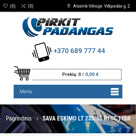
(
0
)
(
0
)
Atsiimk Vilniuje: Vilkpedės g. 2
+370 689 777 44
Prekių:
0
/
0,00 €
Meniu
Pagrindinis
SAVA ESKIMO LT 235/65 R16C 115R