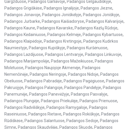
Gargžduose
,
Padangos Garliavoje
,
Padangos Gelgaudiškyje
,
Padangos Grigiškėse
,
Padangos Ignalijoje
,
Padangos Jiezne
,
Padangos Jonavoje
,
Padangos Joniškėlyje
,
Padangos Joniškyje
,
Padangos Jurbarke
,
Padangos Kaišiadoryse
,
Padangos Kalvarijoje
,
Padangos Kaune
,
Padangos Kavarske
,
Padangos Kazlų Rūdoje
,
Padangos Kėdainiuose
,
Padangos Kelmėje
,
Padangos Kybartuose
,
Padangos Klaipėdoje
,
Padangos Kretingoje
,
Padangos Kudirkos
Naumiestyje
,
Padangos Kupiškyje
,
Padangos Kuršėnuose
,
Padangos Lazdijuose
,
Padangos Lentvaryje
,
Padangos Linkuvoje
,
Padangos Marijampolėje
,
Padangos Mažeikiuose
,
Padangos
Molėtuose
,
Padangos Naujojoje Akmenėje
,
Padangos
Nemenčinėje
,
Padangos Neringoje
,
Padangos Nidoje
,
Padangos
Obeliuose
,
Padangos Pabradėje
,
Padangos Pagėgiuose
,
Padangos
Pakruojyje
,
Padangos Palangoje
,
Padangos Pandėlyje
,
Padangos
Panemunėje
,
Padangos Panevėžyje
,
Padangos Pasvalyje
,
Padangos Plungėje
,
Padangos Priekulėje
,
Padangos Prienuose
,
Padangos Radviliškyje
,
Padangos Ramygaloje
,
Padangos
Raseiniuose
,
Padangos Rietave
,
Padangos Rokiškyje
,
Padangos
Rūdiškėse
,
Padangos Salantuose
,
Padangos Sedoje
,
Padangos
Simne
,
Padangos Skaudvilėje
,
Padangos Skuode
,
Padangos