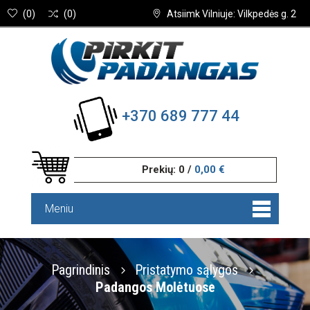
(
0
)
(
0
)
Atsiimk Vilniuje: Vilkpedės g. 2
+370 689 777 44
Prekių:
0
/
0,00 €
Meniu
Pagrindinis
Pristatymo sąlygos
Padangos Molėtuose