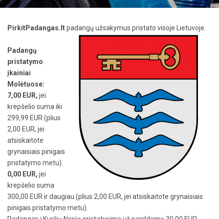
PirkitPadangas.lt
padangų užsakymus pristato visoje Lietuvoje.
Padangų
pristatymo
įkainiai
Molėtuose:
7,00 EUR,
jei
krepšelio suma iki
299,99 EUR (plius
2,00 EUR, jei
atsiskaitote
grynaisiais pinigais
pristatymo metu).
0,00 EUR,
jei
krepšelio suma
300,00 EUR ir daugiau (plius 2,00 EUR, jei atsiskaitote grynaisiais
pinigais pristatymo metu).
Padangas į Kuršių Neriją pristatysime už papildomą 30,00 EUR