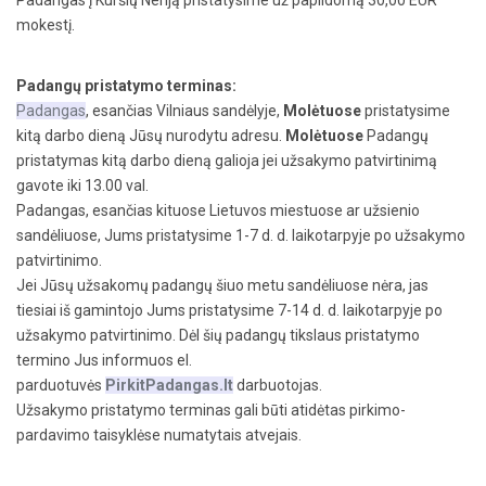
mokestį.
Padangų pristatymo terminas:
Padangas
, esančias Vilniaus sandėlyje,
Molėtuose
pristatysime
kitą darbo dieną Jūsų nurodytu adresu.
Molėtuose
Padangų
pristatymas kitą darbo dieną galioja jei užsakymo patvirtinimą
gavote iki 13.00 val.
Padangas, esančias kituose Lietuvos miestuose ar užsienio
sandėliuose, Jums pristatysime 1-7 d. d. laikotarpyje po užsakymo
patvirtinimo.
Jei Jūsų užsakomų padangų šiuo metu sandėliuose nėra, jas
tiesiai iš gamintojo Jums pristatysime 7-14 d. d. laikotarpyje po
užsakymo patvirtinimo. Dėl šių padangų tikslaus pristatymo
termino Jus informuos el.
parduotuvės
PirkitPadangas.lt
darbuotojas.
Užsakymo pristatymo terminas gali būti atidėtas pirkimo-
pardavimo taisyklėse numatytais atvejais.