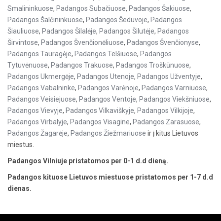
Smalininkuose
,
Padangos Subačiuose
,
Padangos Šakiuose
,
Padangos Šalčininkuose
,
Padangos Šeduvoje
,
Padangos
Šiauliuose
,
Padangos Šilalėje
,
Padangos Šilutėje
,
Padangos
Širvintose
,
Padangos Švenčionėliuose
,
Padangos Švenčionyse
,
Padangos Tauragėje
,
Padangos Telšiuose
,
Padangos
Tytuvėnuose
,
Padangos Trakuose
,
Padangos Troškūnuose
,
Padangos Ukmergėje
,
Padangos Utenoje
,
Padangos Užventyje
,
Padangos Vabalninke
,
Padangos Varėnoje
,
Padangos Varniuose
,
Padangos Veisiejuose
,
Padangos Ventoje
,
Padangos Viekšniuose
,
Padangos Vievyje
,
Padangos Vilkaviškyje
,
Padangos Vilkijoje
,
Padangos Virbalyje
,
Padangos Visagine
,
Padangos Zarasuose
,
Padangos Žagarėje
,
Padangos Žiežmariuose
ir į kitus Lietuvos
miestus.
Padangos Vilniuje pristatomos per 0-1 d.d dieną.
Padangos kituose Lietuvos miestuose pristatomos per 1-7 d.d
dienas.