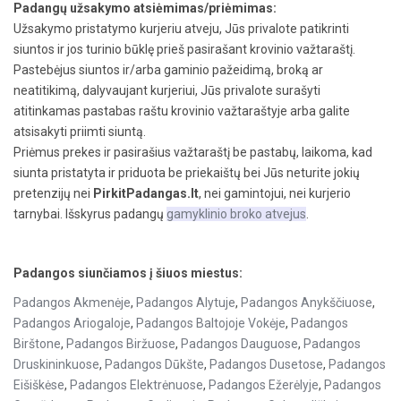
Padangų užsakymo atsiėmimas/priėmimas:
Užsakymo pristatymo kurjeriu atveju, Jūs privalote patikrinti
siuntos ir jos turinio būklę prieš pasirašant krovinio važtaraštį.
Pastebėjus siuntos ir/arba gaminio pažeidimą, broką ar
neatitikimą, dalyvaujant kurjeriui, Jūs privalote surašyti
atitinkamas pastabas raštu krovinio važtaraštyje arba galite
atsisakyti priimti siuntą.
Priėmus prekes ir pasirašius važtaraštį be pastabų, laikoma, kad
siunta pristatyta ir priduota be priekaištų bei Jūs neturite jokių
pretenzijų nei
PirkitPadangas.lt
, nei gamintojui, nei kurjerio
tarnybai. Išskyrus padangų
gamyklinio broko atvejus
.
Padangos siunčiamos į šiuos miestus:
Padangos Akmenėje
,
Padangos Alytuje
,
Padangos Anykščiuose
,
Padangos Ariogaloje
,
Padangos Baltojoje Vokėje
,
Padangos
Birštone
,
Padangos Biržuose
,
Padangos Dauguose
,
Padangos
Druskininkuose
,
Padangos Dūkšte
,
Padangos Dusetose
,
Padangos
Eišiškėse
,
Padangos Elektrėnuose
,
Padangos Ežerėlyje
,
Padangos