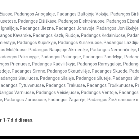
čiuose
,
Padangos Ariogaloje
,
Padangos Baltojoje Vokėje
,
Padangos Birš
usetose
,
Padangos Eišiškėse
,
Padangos Elektrėnuose
,
Padangos Ežerėl
Ignalijoje
,
Padangos Jiezne
,
Padangos Jonavoje
,
Padangos Joniškėlyje
angos Kavarske
,
Padangos Kazlų Rūdoje
,
Padangos Kėdainiuose
,
Padan
iestyje
,
Padangos Kupiškyje
,
Padangos Kuršėnuose
,
Padangos Lazdiju
os Molėtuose
,
Padangos Naujojoje Akmenėje
,
Padangos Nemenčinėje
,
adangos Pakruojyje
,
Padangos Palangoje
,
Padangos Pandėlyje
,
Padang
ngos Prienuose
,
Padangos Radviliškyje
,
Padangos Ramygaloje
,
Padango
edoje
,
Padangos Simne
,
Padangos Skaudvilėje
,
Padangos Skuode
,
Pada
adangos Šiauliuose
,
Padangos Šilalėje
,
Padangos Šilutėje
,
Padangos Šir
Padangos Tytuvėnuose
,
Padangos Trakuose
,
Padangos Troškūnuose
,
P
dangos Varniuose
,
Padangos Veisiejuose
,
Padangos Ventoje
,
Padangos 
e
,
Padangos Zarasuose
,
Padangos Žagarėje
,
Padangos Žiežmariuose
ir
 1-7 d.d dienas.