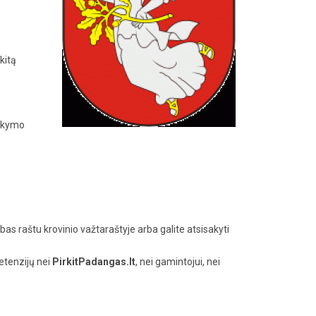
kitą
sakymo
bas raštu krovinio važtaraštyje arba galite atsisakyti
retenzijų nei
PirkitPadangas.lt
, nei gamintojui, nei