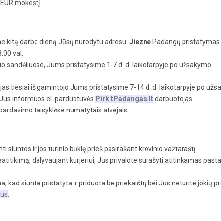
0 EUR mokestį.
me kitą darbo dieną Jūsų nurodytu adresu.
Jiezne
Padangų pristatymas 
.00 val.
o sandėliuose, Jums pristatysime 1-7 d. d. laikotarpyje po užsakymo
s tiesiai iš gamintojo Jums pristatysime 7-14 d. d. laikotarpyje po už
o Jus informuos el. parduotuvės
PirkitPadangas.lt
darbuotojas.
pardavimo taisyklėse numatytais atvejais.
i siuntos ir jos turinio būklę prieš pasirašant krovinio važtaraštį.
titikimą, dalyvaujant kurjeriui, Jūs privalote surašyti atitinkamas pasta
, kad siunta pristatyta ir priduota be priekaištų bei Jūs neturite jokių p
jus
.