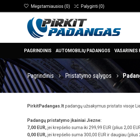
Mėgstamiausios
(
0
)
Palyginti
(
0
)
PAGRINDINIS
AUTOMOBILIŲ PADANGOS
VASARINĖS
Pagrindinis
Pristatymo sąlygos
Padan
PirkitPadangas.lt
padangų užsakymus pristato visoje Lie
Padangų pristatymo įkainiai Jiezne:
7,00 EUR,
jei krepšelio suma iki 299,99 EUR (plius 2,00 EUR
0,00 EUR,
jei krepšelio suma 300,00 EUR ir daugiau (plius 2