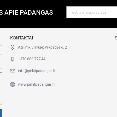
S APIE PADANGAS
KONTAKTAI
Atsiimk Vilniuje: Vilkpedės g. 2
+370 689 777 44
info@pirkitpadangas.lt
www.pirkitpadangas.lt