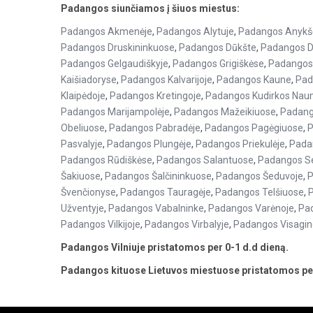
Padangos siunčiamos į šiuos miestus:
Padangos Akmenėje
,
Padangos Alytuje
,
Padangos Anykš
Padangos Druskininkuose
,
Padangos Dūkšte
,
Padangos D
Padangos Gelgaudiškyje
,
Padangos Grigiškėse
,
Padangos 
Kaišiadoryse
,
Padangos Kalvarijoje
,
Padangos Kaune
,
Pad
Klaipėdoje
,
Padangos Kretingoje
,
Padangos Kudirkos Naum
Padangos Marijampolėje
,
Padangos Mažeikiuose
,
Padang
Obeliuose
,
Padangos Pabradėje
,
Padangos Pagėgiuose
,
P
Pasvalyje
,
Padangos Plungėje
,
Padangos Priekulėje
,
Pada
Padangos Rūdiškėse
,
Padangos Salantuose
,
Padangos S
Šakiuose
,
Padangos Šalčininkuose
,
Padangos Šeduvoje
,
P
Švenčionyse
,
Padangos Tauragėje
,
Padangos Telšiuose
,
Užventyje
,
Padangos Vabalninke
,
Padangos Varėnoje
,
Pa
Padangos Vilkijoje
,
Padangos Virbalyje
,
Padangos Visagin
Padangos Vilniuje pristatomos per 0-1 d.d dieną.
Padangos kituose Lietuvos miestuose pristatomos per