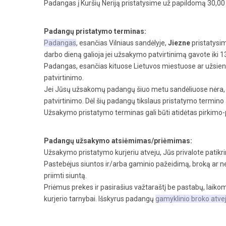
Padangas į Kuršių Neriją pristatysime už papildomą 30,0
Padangų pristatymo terminas:
Padangas
, esančias Vilniaus sandėlyje,
Jiezne
pristatysi
darbo dieną galioja jei užsakymo patvirtinimą gavote iki 13
Padangas, esančias kituose Lietuvos miestuose ar užsieni
patvirtinimo.
Jei Jūsų užsakomų padangų šiuo metu sandėliuose nėra, ja
patvirtinimo. Dėl šių padangų tikslaus pristatymo termin
Užsakymo pristatymo terminas gali būti atidėtas pirkimo-
Padangų užsakymo atsiėmimas/priėmimas:
Užsakymo pristatymo kurjeriu atveju, Jūs privalote patikrint
Pastebėjus siuntos ir/arba gaminio pažeidimą, broką ar nea
priimti siuntą.
Priėmus prekes ir pasirašius važtaraštį be pastabų, laikoma
kurjerio tarnybai. Išskyrus padangų
gamyklinio broko atve