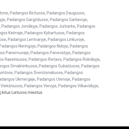
tone
,
Padangos Biržuose
,
Padangos Dauguose
,
yje
,
Padangos Gargžduose
,
Padangos Garliavoje
,
,
Padangos Joniškyje
,
Padangos Jurbarke
,
Padangos
gos Kelmėje
,
Padangos Kybartuose
,
Padangos
ose
,
Padangos Lentvaryje
,
Padangos Linkuvoje
,
Padangos Neringoje
,
Padangos Nidoje
,
Padangos
os Panemunėje
,
Padangos Panevėžyje
,
Padangos
s Raseiniuose
,
Padangos Rietave
,
Padangos Rokiškyje
,
ngos Smalininkuose
,
Padangos Subačiuose
,
Padangos
vintose
,
Padangos Švenčionėliuose
,
Padangos
adangos Ukmergėje
,
Padangos Utenoje
,
Padangos
Viekšniuose
,
Padangos Vievyje
,
Padangos Vilkaviškyje
,
 į kitus Lietuvos miestus.