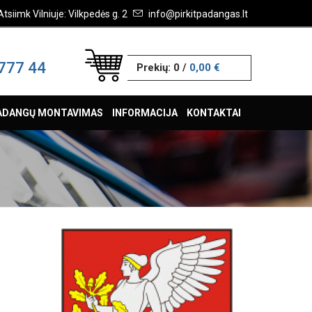
Atsiimk Vilniuje: Vilkpedės g. 2
info@pirkitpadangas.lt
777 44
Prekių:
0
/
0,00 €
ADANGŲ MONTAVIMAS
INFORMACIJA
KONTAKTAI