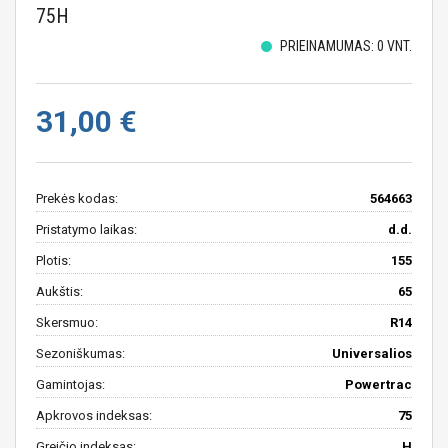
75H
PRIEINAMUMAS: 0 VNT.
31,00 €
Prekės kodas:
564663
Pristatymo laikas:
d.d.
Plotis:
155
Aukštis:
65
Skersmuo:
R14
Sezoniškumas:
Universalios
Gamintojas:
Powertrac
Apkrovos indeksas:
75
Greičio indeksas:
H