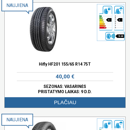
NAUJIENA
C
c
70 dB
Hifly HF201 155/65 R14 75T
40,00 €
SEZONAS: VASARINĖS
PRISTATYMO LAIKAS: 9 D.D.
PLAČIAU
NAUJIENA