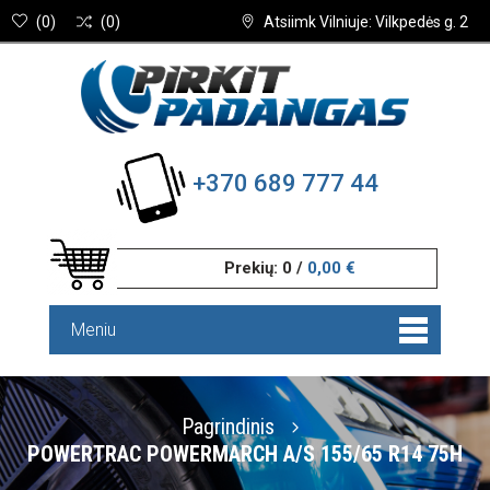
(
0
)
(
0
)
Atsiimk Vilniuje: Vilkpedės g. 2
+370 689 777 44
Prekių:
0
/
0,00 €
Meniu
Pagrindinis
POWERTRAC POWERMARCH A/S 155/65 R14 75H