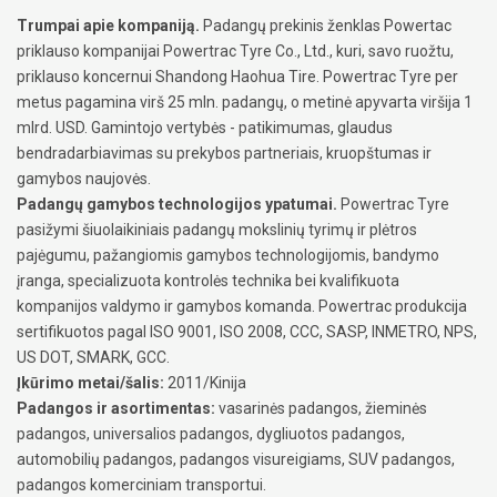
Trumpai apie kompaniją.
Padangų prekinis ženklas Powertac
priklauso kompanijai Powertrac Tyre Co., Ltd., kuri, savo ruožtu,
priklauso koncernui Shandong Haohua Tire. Powertrac Tyre per
metus pagamina virš 25 mln. padangų, o metinė apyvarta viršija 1
mlrd. USD. Gamintojo vertybės - patikimumas, glaudus
bendradarbiavimas su prekybos partneriais, kruopštumas ir
gamybos naujovės.
Padangų gamybos technologijos ypatumai.
Powertrac Tyre
pasižymi šiuolaikiniais padangų mokslinių tyrimų ir plėtros
pajėgumu, pažangiomis gamybos technologijomis, bandymo
įranga, specializuota kontrolės technika bei kvalifikuota
kompanijos valdymo ir gamybos komanda. Powertrac produkcija
sertifikuotos pagal ISO 9001, ISO 2008, CCC, SASP, INMETRO, NPS,
US DOT, SMARK, GCC.
Įkūrimo metai/šalis:
2011/Kinija
Padangos ir asortimentas:
vasarinės padangos, žieminės
padangos, universalios padangos, dygliuotos padangos,
automobilių padangos, padangos visureigiams, SUV padangos,
padangos komerciniam transportui.