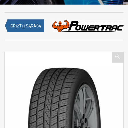
GRĮŽTĮ Į SĄRAŠĄ