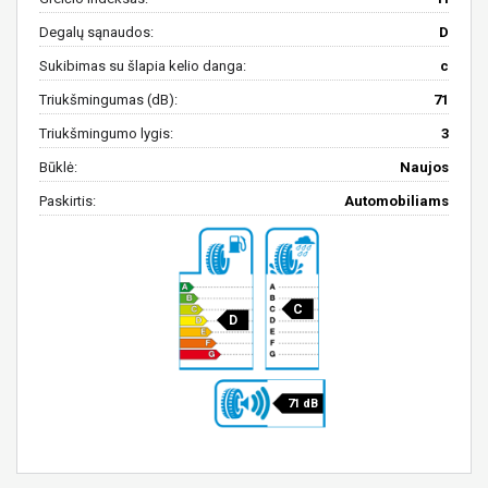
Degalų sąnaudos:
D
Sukibimas su šlapia kelio danga:
c
Triukšmingumas (dB):
71
Triukšmingumo lygis:
3
Būklė:
Naujos
Paskirtis:
Automobiliams
C
D
71 dB