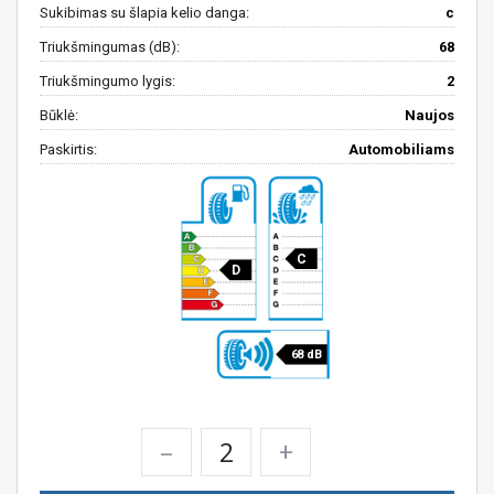
Sukibimas su šlapia kelio danga:
c
Triukšmingumas (dB):
68
Triukšmingumo lygis:
2
Būklė:
Naujos
Paskirtis:
Automobiliams
C
D
68 dB
–
+