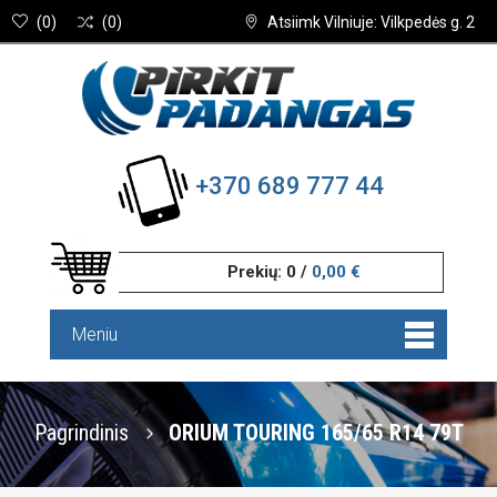
(
0
)
(
0
)
Atsiimk Vilniuje: Vilkpedės g. 2
+370 689 777 44
Prekių:
0
/
0,00 €
Meniu
Pagrindinis
ORIUM TOURING 165/65 R14 79T