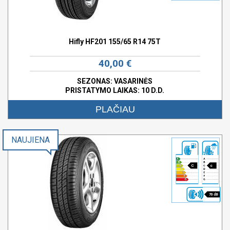
Hifly HF201 155/65 R14 75T
40,00 €
SEZONAS: VASARINĖS
PRISTATYMO LAIKAS: 10 D.D.
PLAČIAU
NAUJIENA
C
c
70 dB