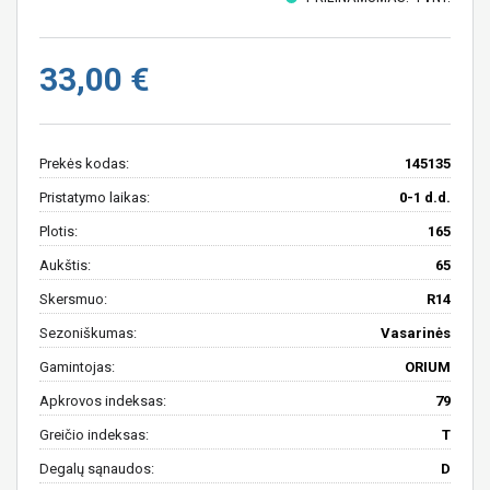
33,00 €
Prekės kodas:
145135
Pristatymo laikas:
0-1 d.d.
Plotis:
165
Aukštis:
65
Skersmuo:
R14
Sezoniškumas:
Vasarinės
Gamintojas:
ORIUM
Apkrovos indeksas:
79
Greičio indeksas:
T
Degalų sąnaudos:
D