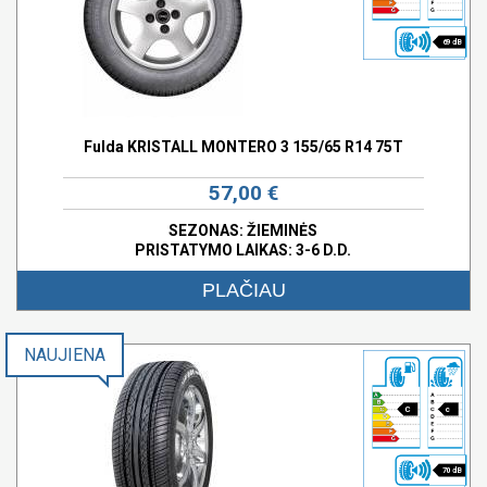
69 dB
Fulda KRISTALL MONTERO 3 155/65 R14 75T
57,00 €
SEZONAS: ŽIEMINĖS
PRISTATYMO LAIKAS: 3-6 D.D.
PLAČIAU
NAUJIENA
C
c
70 dB