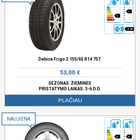
c
e
71 dB
Debica Frigo 2 155/65 R14 75T
53,00 €
SEZONAS: ŽIEMINĖS
PRISTATYMO LAIKAS: 3-6 D.D.
PLAČIAU
NAUJIENA
D
D