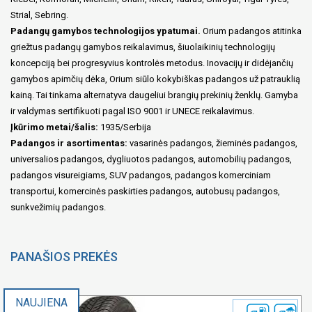
Strial, Sebring.
Padangų gamybos technologijos ypatumai.
Orium padangos atitinka
griežtus padangų gamybos reikalavimus, šiuolaikinių technologijų
koncepciją bei progresyvius kontrolės metodus. Inovacijų ir didėjančių
gamybos apimčių dėka, Orium siūlo kokybiškas padangos už patrauklią
kainą. Tai tinkama alternatyva daugeliui brangių prekinių ženklų. Gamyba
ir valdymas sertifikuoti pagal ISO 9001 ir UNECE reikalavimus.
Įkūrimo metai/šalis:
1935/Serbija
Padangos ir asortimentas:
vasarinės padangos, žieminės padangos,
universalios padangos, dygliuotos padangos, automobilių padangos,
padangos visureigiams, SUV padangos, padangos komerciniam
transportui, komercinės paskirties padangos, autobusų padangos,
sunkvežimių padangos.
PANAŠIOS PREKĖS
NAUJIENA