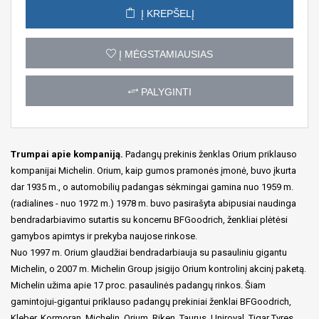
Į KREPŠELĮ
Į MĖGSTAMIAUSIAS
PALYGINTI
Trumpai apie kompaniją.
Padangų prekinis ženklas Orium priklauso
kompanijai Michelin. Orium, kaip gumos pramonės įmonė, buvo įkurta
dar 1935 m., o automobilių padangas sėkmingai gamina nuo 1959 m.
(radialines - nuo 1972 m.) 1978 m. buvo pasirašyta abipusiai naudinga
bendradarbiavimo sutartis su koncernu BFGoodrich, ženkliai plėtėsi
gamybos apimtys ir prekyba naujose rinkose.
Nuo 1997 m. Orium glaudžiai bendradarbiauja su pasauliniu gigantu
Michelin, o 2007 m. Michelin Group įsigijo Orium kontrolinį akcinį paketą.
Michelin užima apie 17 proc. pasaulinės padangų rinkos. Šiam
gamintojui-gigantui priklauso padangų prekiniai ženklai BFGoodrich,
Kleber, Kormoran, Michelin, Orium, Riken, Taurus, Uniroyal, Tigar Tyres,