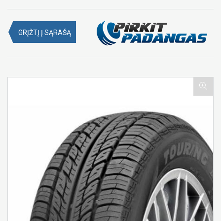
GRĮŽTĮ Į SĄRAŠĄ