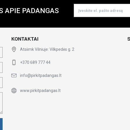
S APIE PADANGAS
KONTAKTAI
Atsiimk Vilniuje: Vilkpedės g. 2
+370 689 777 44
info@pirkitpadangas.lt
www.pirkitpadangas.lt