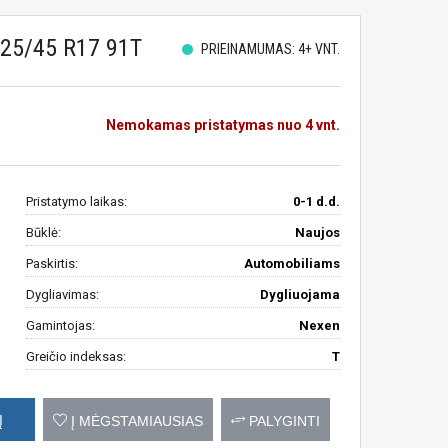
25/45 R17 91T
PRIEINAMUMAS: 4+ VNT.
Nemokamas pristatymas nuo 4 vnt.
Pristatymo laikas:
0-1 d.d.
Būklė:
Naujos
Paskirtis:
Automobiliams
Dygliavimas:
Dygliuojama
Gamintojas:
Nexen
Greičio indeksas:
T
Į
Į MĖGSTAMIAUSIAS
PALYGINTI