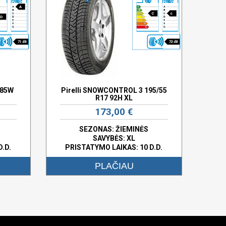
A
C
c
D
71 dB
72 dB
 85W
Pirelli SNOWCONTROL 3 195/55
R17 92H XL
173,00 €
SEZONAS: ŽIEMINĖS
SAVYBĖS:
XL
D.D.
PRISTATYMO LAIKAS: 10 D.D.
PLAČIAU