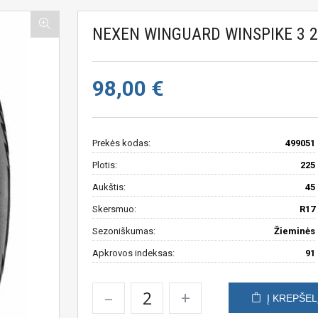
NEXEN WINGUARD WINSPIKE 3 2
98,00 €
Prekės kodas:
499051
Plotis:
225
Aukštis:
45
Skersmuo:
R17
Sezoniškumas:
Žieminės
Apkrovos indeksas:
91
–
+
Į KREPŠEL