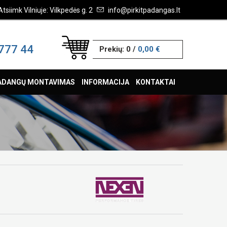
Atsiimk Vilniuje: Vilkpedės g. 2
info@pirkitpadangas.lt
777 44
Prekių:
0
/
0,00 €
ADANGŲ MONTAVIMAS
INFORMACIJA
KONTAKTAI