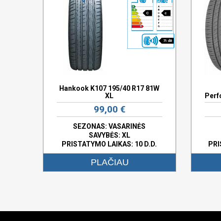
C
c
71 dB
Hankook K107 195/40 R17 81W
XL
Perf
99,00 €
SEZONAS: VASARINĖS
SAVYBĖS:
XL
PRISTATYMO LAIKAS: 10 D.D.
PRI
PLAČIAU