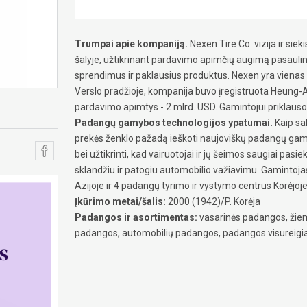
Trumpai apie kompaniją.
Nexen Tire Co. vizija ir si
šalyje, užtikrinant pardavimo apimčių augimą pasaulin
sprendimus ir paklausius produktus. Nexen yra vienas 
Verslo pradžioje, kompanija buvo įregistruota Heung-A 
pardavimo apimtys - 2 mlrd. USD. Gamintojui priklauso
Padangų gamybos technologijos ypatumai.
Kaip sa
prekės ženklo pažadą ieškoti naujoviškų padangų gamy
bei užtikrinti, kad vairuotojai ir jų šeimos saugiai pa
sklandžiu ir patogiu automobilio važiavimu. Gamintoja
Azijoje ir 4 padangų tyrimo ir vystymo centrus Korėjoje, K
Įkūrimo metai/šalis:
2000 (1942)/P. Korėja
Padangos ir asortimentas:
vasarinės padangos, žiem
padangos, automobilių padangos, padangos visureigi