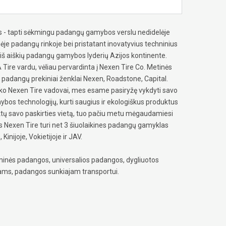
ekis - tapti sėkmingu padangų gamybos verslu nedidelėje
ėje padangų rinkoje bei pristatant inovatyvius techninius
iš aiškių padangų gamybos lyderių Azijos kontinente.
Tire vardu, vėliau pervardinta į Nexen Tire Co. Metinės
 padangų prekiniai ženklai Nexen, Roadstone, Capital.
ko Nexen Tire vadovai, mes esame pasiryžę vykdyti savo
bos technologijų, kurti saugius ir ekologiškus produktus
siektų savo paskirties vietą, tuo pačiu metu mėgaudamiesi
s Nexen Tire turi net 3 šiuolaikines padangų gamyklas
inijoje, Vokietijoje ir JAV.
inės padangos, universalios padangos, dygliuotos
ams, padangos sunkiajam transportui.