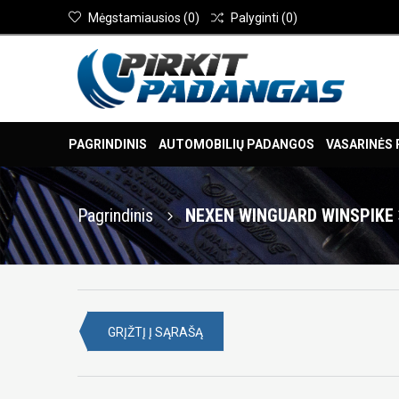
Mėgstamiausios
(
0
)
Palyginti
(
0
)
PAGRINDINIS
AUTOMOBILIŲ PADANGOS
VASARINĖS
Pagrindinis
NEXEN WINGUARD WINSPIKE 3
GRĮŽTĮ Į SĄRAŠĄ