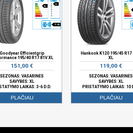
A
B
71 dB
Goodyear Efficientgrip
Hankook K120 195/45 R17
ormance 195/40 R17 81V XL
XL
151,00 €
119,00 €
SEZONAS: VASARINĖS
SEZONAS: VASARINĖS
SAVYBĖS:
XL
SAVYBĖS:
XL
STATYMO LAIKAS: 3-6 D.D.
PRISTATYMO LAIKAS: 10 
PLAČIAU
PLAČIAU