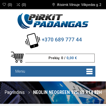
(
0
)
(
0
)
Atsiimk Vilniuje: Vilkpedės g. 2
+370 689 777 44
Prekių:
0
/
0,00 €
Meniu
Pagrindinis
NEOLIN NEOGREEN 175/65 R14 82H