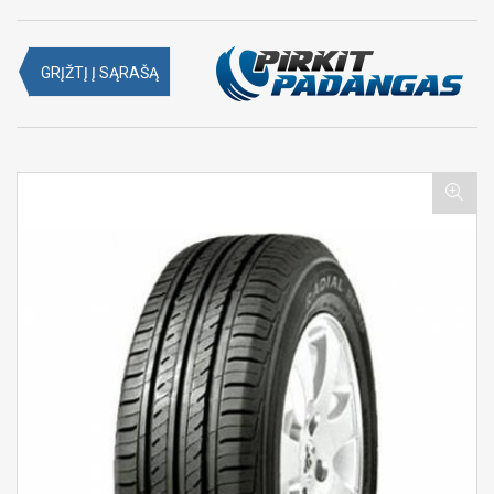
GRĮŽTĮ Į SĄRAŠĄ