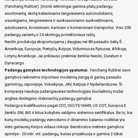
(Yanchang Rubber). Įmonė sėkmingai gamina platų padangų
asortimentą, skirtą keleiviniams lengviesiems automobiliams,
visureigiams, lengviesiems ir sunkiasvoriams sunkvežimiams,
autobusams, krovininiam, kariniam ir komerciniam transportui. Viso 200
padangų variantų ir 24 skirtingų protektoriaus raštų.
Neolin produkcija eksportuojama į daugiau nei 80 pasaulio šalių Š.
Amerikoje, Europoje, Pietryčių Azijoje, Viduriniuose Rytuose, Afrikoje,
Lotynų Amerikoje. Jai priklauso prekiniai ženklai Neolin, Duraturn ir
Dynacargo.
Padangų gamybos technologijos ypatumai.
Yanchang Rubber savo
gamybos reikmėms importavo modernią įrangą iš garsių pasaulio
gamintojų Japonijoje, Vokietijoje, JAV, Italijoje ir Nyderlanduose. Ši
kompanija naudoja pažangiausias technologijas šiuolaikinių mažai
anglies dvideginio išskiriančių padangų gamybai.
Padangos kvalifikuotos pagal CCC, ISO/TS16949, US DOT, Europos E
ženklo SNI, BIS ir kitus kokybės valdymo sistemos sertifikatus. Be to, kai
kurių modelių padangų vienodumo ir dinaminio balanso rodikliai yra
vieni geriausių Kinijos vidaus rinkoje. Bendrosios metinės gamybos
apimtys - 20 mln. vnt. padangų, kurias projektuoja ir gamina 2 tūkst.