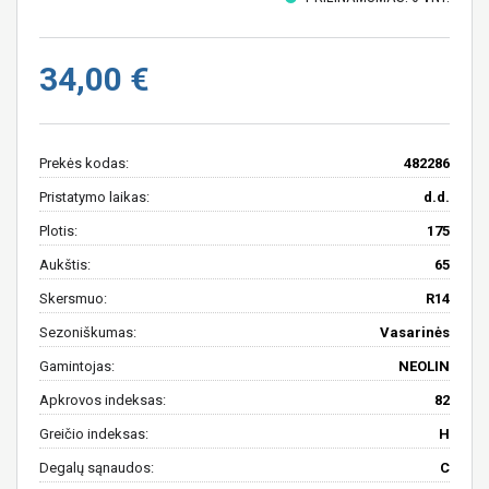
34,00 €
Prekės kodas:
482286
Pristatymo laikas:
d.d.
Plotis:
175
Aukštis:
65
Skersmuo:
R14
Sezoniškumas:
Vasarinės
Gamintojas:
NEOLIN
Apkrovos indeksas:
82
Greičio indeksas:
H
Degalų sąnaudos:
C