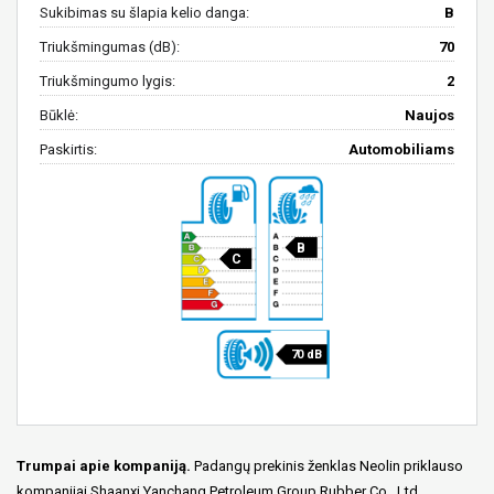
Sukibimas su šlapia kelio danga:
B
Triukšmingumas (dB):
70
Triukšmingumo lygis:
2
Būklė:
Naujos
Paskirtis:
Automobiliams
B
C
70 dB
Trumpai apie kompaniją.
Padangų prekinis ženklas Neolin priklauso
kompanijai Shaanxi Yanchang Petroleum Group Rubber Co., Ltd.