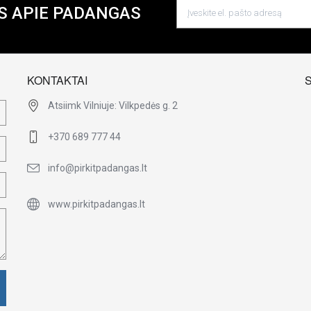
S APIE PADANGAS
KONTAKTAI
Atsiimk Vilniuje: Vilkpedės g. 2
+370 689 777 44
info@pirkitpadangas.lt
www.pirkitpadangas.lt