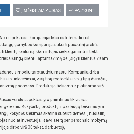
Į
Į MĖGSTAMIAUSIAS
PALYGINTI
xxis priklauso kompanijai Maxxis International.
 padangų gamybos kompanija, sukurti pasaulinį prekės
i klientų lojalumą. Gamintojas siekia gaminti ir tiekti
riekaištingą klientų aptarnavimą bei įsigyti klientus visam
adangų simboliu tarptautiniu mastu. Kompanija dirba
i, sunkvežimiai, visų tipų motociklai, visų tipų dviračiai,
chanizmų padangos. Produkcija tiekiama ir platinama virš
axxis verslo aspektais yra priimtinas tik vienas
dar geresnis. Kokybiškų produktų ir paslaugų teikimas yra
gų kokybės siekimas skatina sutelkti dėmesį į nuolatinį
jas nuolat investuoja į savo ateitį per personalo mokymą
oje dirba virš 30 tūkst. darbuotojų.