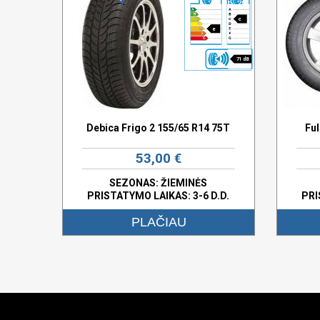
c
e
71 dB
Debica Frigo 2 155/65 R14 75T
Fu
53,00 €
SEZONAS: ŽIEMINĖS
PRISTATYMO LAIKAS: 3-6 D.D.
PRI
PLAČIAU