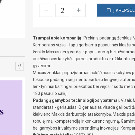
–
+
Į KREPŠEL
Trumpai apie kompaniją.
Prekinis padangų ženklas Ma
Kompanijos vizija - tapti gerbiama pasaulinės klasės
ženklo Maxxis gerą vardą ir populiarumą bei užsitarnaut
aukščiausios kokybės gumos produktus ir užtikrinti nep
gyvenimui.
Maxxis ženklas pripažįstamas aukščiausios kokybės p
tokiuose padangų segmentuose kaip lengvieji automobilia
lenktyniniai kartingai, priekabos bei vejos ir sodo me
180 pasaulio šalių.
Padangų gamybos technologijos ypatumai.
Visais M
standartas - geriausias. O geriausias visada gali būti 
kiekvieno Maxxis darbuotojo atsakomybė. Maxxis padan
tobulėjimą, kompetenciją ir konkurencingumą. Gaminto
bei gamybos ir valdymo sprendimų inovacijas. Kompanij
Įkūrimo metai/šalis:
1967/JAV