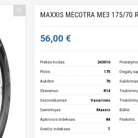
MAXXIS MECOTRA ME3 175/70 R
56,00 €
Prekės kodas:
243016
Pristatymo
Plotis:
175
Degalų są
Aukštis:
70
Sukibimas 
Skersmuo:
R14
Triukšmin
Sezoniškumas:
Vasarinės
Triukšmin
Gamintojas:
Maxxis
Būklė:
Apkrovos indeksas:
84
Paskirtis:
Greičio indeksas:
T