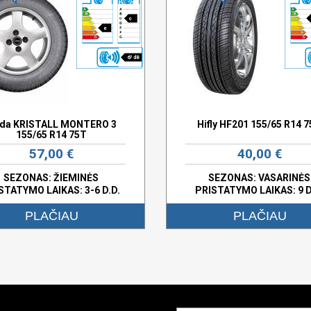
c
e
67 dB
lda KRISTALL MONTERO 3
Hifly HF201 155/65 R14 
155/65 R14 75T
57,00 €
40,00 €
SEZONAS: ŽIEMINĖS
SEZONAS: VASARINĖS
STATYMO LAIKAS: 3-6 D.D.
PRISTATYMO LAIKAS: 9 D
PLAČIAU
PLAČIAU