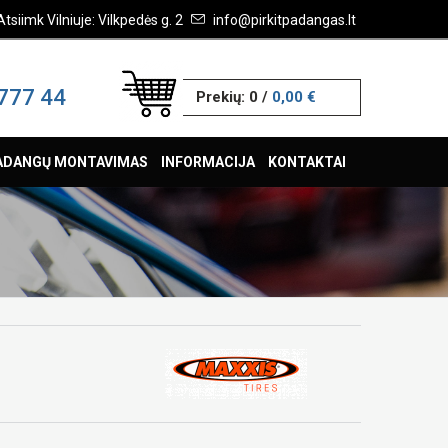
Atsiimk Vilniuje: Vilkpedės g. 2
info@pirkitpadangas.lt
777 44
Prekių:
0
/
0,00 €
ADANGŲ MONTAVIMAS
INFORMACIJA
KONTAKTAI