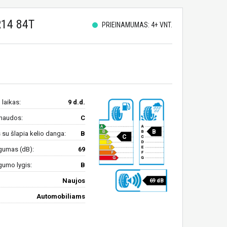
14 84T
PRIEINAMUMAS: 4+ VNT.
 laikas:
9 d.d.
naudos:
C
B
su šlapia kelio danga:
B
C
gumas (dB):
69
gumo lygis:
B
Naujos
69 dB
Automobiliams