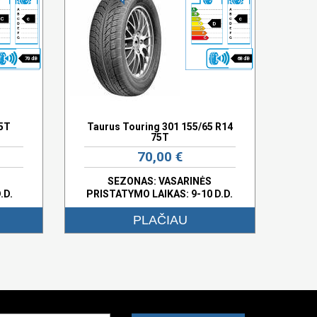
C
c
c
D
70 dB
68 dB
75T
Taurus Touring 301 155/65 R14
75T
70,00 €
SEZONAS: VASARINĖS
.D.
PRISTATYMO LAIKAS: 9-10 D.D.
PLAČIAU