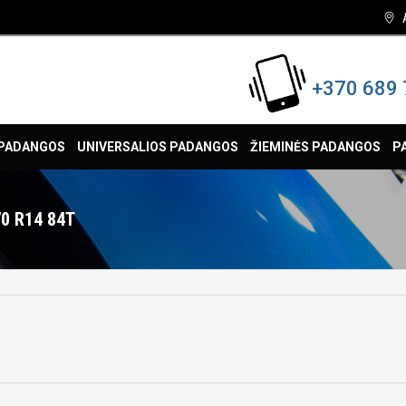
+370 689 
 PADANGOS
UNIVERSALIOS PADANGOS
ŽIEMINĖS PADANGOS
P
0 R14 84T