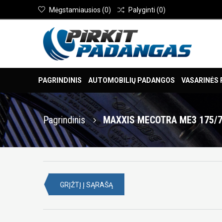
Mėgstamiausios
(
0
)
Palyginti
(
0
)
PAGRINDINIS
AUTOMOBILIŲ PADANGOS
VASARINĖS
Pagrindinis
MAXXIS MECOTRA ME3 175/7
GRĮŽTĮ Į SĄRAŠĄ