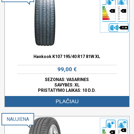
C
c
71 dB
Hankook K107 195/40 R17 81W XL
99,00 €
SEZONAS: VASARINĖS
SAVYBĖS:
XL
PRISTATYMO LAIKAS: 10 D.D.
PLAČIAU
NAUJIENA
A
B