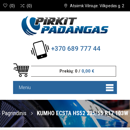
(
0
)
(
0
)
Atsiimk Vilniuje: Vilkpedės g. 2
+370 689 777 44
Prekių:
0
/
0,00 €
Meniu
Pagrindinis
KUMHO ECSTA HS52 235/55 R17 103W