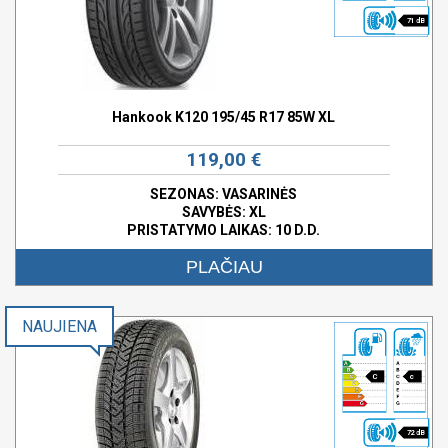
71 dB
Hankook K120 195/45 R17 85W XL
119,00 €
SEZONAS: VASARINĖS
SAVYBĖS:
XL
PRISTATYMO LAIKAS: 10 D.D.
PLAČIAU
NAUJIENA
C
c
72 dB