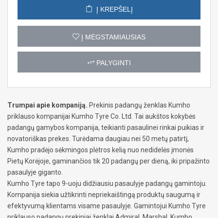
Į KREPŠELĮ
Į MĖGSTAMIAUSIAS
PALYGINTI
Trumpai apie kompaniją.
Prekinis padangų ženklas Kumho
priklauso kompanijai Kumho Tyre Co. Ltd. Tai aukštos kokybės
padangų gamybos kompanija, teikianti pasaulinei rinkai puikias ir
novatoriškas prekes. Turėdama daugiau nei 50 metų patirtį,
Kumho pradėjo sėkmingos plėtros kelią nuo nedidelės įmonės
Pietų Korėjoje, gaminančios tik 20 padangų per dieną, iki pripažinto
pasaulyje giganto.
Kumho Tyre tapo 9-uoju didžiausiu pasaulyje padangų gamintoju.
Kompanija siekia užtikrinti nepriekaištingą produktų saugumą ir
efektyvumą klientams visame pasaulyje. Gamintojui Kumho Tyre
priklauso padangų prekiniai ženklai Admiral, Marshal, Kumho,