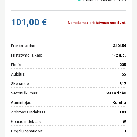
101,00 €
Nemokamas pristatymas nuo 4 vnt.
Prekės kodas:
340454
Pristatymo laikas:
1-2 d.d.
Plotis:
235
Aukštis:
55
Skersmuo:
R17
Sezoniškumas:
Vasarinės
Gamintojas:
Kumho
Apkrovos indeksas:
103
Greičio indeksas:
W
Degalų sąnaudos:
C