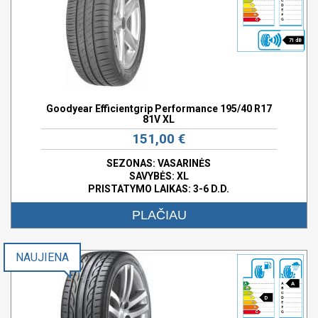
71 dB
Goodyear Efficientgrip Performance 195/40 R17
81V XL
151,00 €
SEZONAS: VASARINĖS
SAVYBĖS:
XL
PRISTATYMO LAIKAS: 3-6 D.D.
PLAČIAU
NAUJIENA
A
D