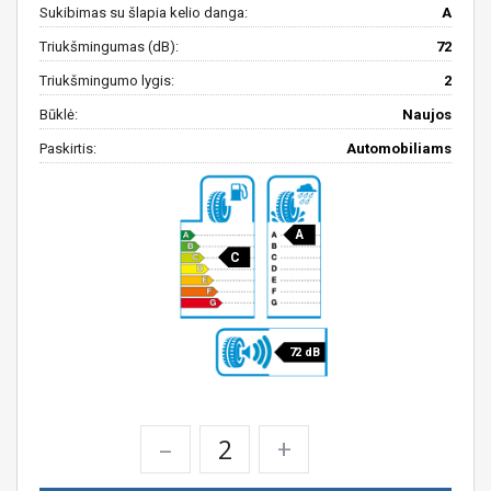
Sukibimas su šlapia kelio danga:
A
Triukšmingumas (dB):
72
Triukšmingumo lygis:
2
Būklė:
Naujos
Paskirtis:
Automobiliams
A
C
72 dB
–
+