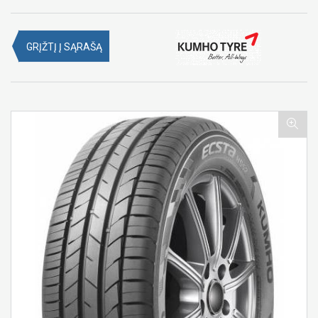
GRĮŽTĮ Į SĄRAŠĄ