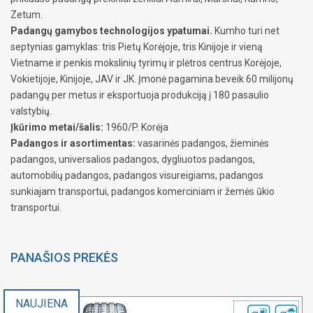
Zetum.
Padangų gamybos technologijos ypatumai.
Kumho turi net
septynias gamyklas: tris Pietų Korėjoje, tris Kinijoje ir vieną
Vietname ir penkis mokslinių tyrimų ir plėtros centrus Korėjoje,
Vokietijoje, Kinijoje, JAV ir JK. Įmonė pagamina beveik 60 milijonų
padangų per metus ir eksportuoja produkciją į 180 pasaulio
valstybių.
Įkūrimo metai/šalis:
1960/P. Korėja
Padangos ir asortimentas:
vasarinės padangos, žieminės
padangos, universalios padangos, dygliuotos padangos,
automobilių padangos, padangos visureigiams, padangos
sunkiajam transportui, padangos komerciniam ir žemės ūkio
transportui.
PANAŠIOS PREKĖS
NAUJIENA