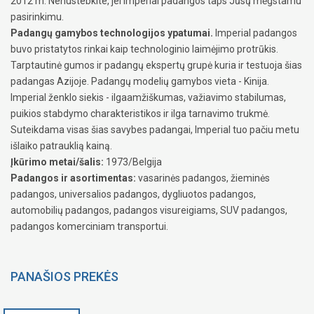
2012 m. Nenustebkite, jei Imperial padangos taps Jūsų mėgstamu
pasirinkimu.
Padangų gamybos technologijos ypatumai.
Imperial padangos
buvo pristatytos rinkai kaip technologinio laimėjimo protrūkis.
Tarptautinė gumos ir padangų ekspertų grupė kuria ir testuoja šias
padangas Azijoje. Padangų modelių gamybos vieta - Kinija.
Imperial ženklo siekis - ilgaamžiškumas, važiavimo stabilumas,
puikios stabdymo charakteristikos ir ilga tarnavimo trukmė.
Suteikdama visas šias savybes padangai, Imperial tuo pačiu metu
išlaiko patrauklią kainą.
Įkūrimo metai/šalis:
1973/Belgija
Padangos ir asortimentas:
vasarinės padangos, žieminės
padangos, universalios padangos, dygliuotos padangos,
automobilių padangos, padangos visureigiams, SUV padangos,
padangos komerciniam transportui.
PANAŠIOS PREKĖS