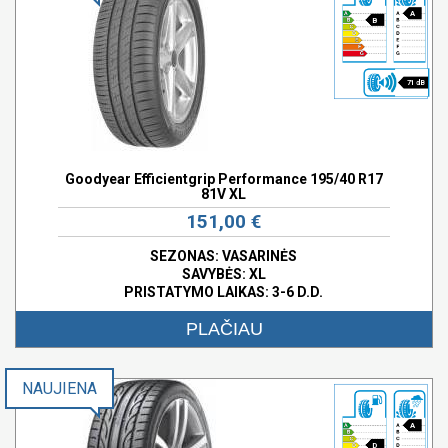
A
B
71 dB
Goodyear Efficientgrip Performance 195/40 R17
81V XL
151,00 €
SEZONAS: VASARINĖS
SAVYBĖS:
XL
PRISTATYMO LAIKAS: 3-6 D.D.
PLAČIAU
NAUJIENA
A
D