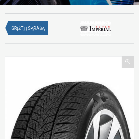
GRĮŽTĮ Į SĄRAŠĄ