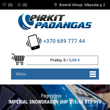
(
0
)
(
0
)
Atsiimk Vilniuje: Vilkpedės g. 2
+370 689 777 44
Prekių:
0
/
0,00 €
Meniu
Pagrindinis
IMPERIAL SNOWDRAGON UHP 215/65 R17 99V