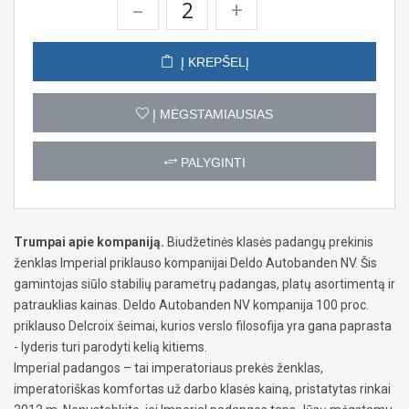
–
+
Į KREPŠELĮ
Į MĖGSTAMIAUSIAS
PALYGINTI
Trumpai apie kompaniją.
Biudžetinės klasės padangų prekinis
ženklas Imperial priklauso kompanijai Deldo Autobanden NV. Šis
gamintojas siūlo stabilių parametrų padangas, platų asortimentą ir
patrauklias kainas. Deldo Autobanden NV kompanija 100 proc.
priklauso Delcroix šeimai, kurios verslo filosofija yra gana paprasta
- lyderis turi parodyti kelią kitiems.
Imperial padangos – tai imperatoriaus prekės ženklas,
imperatoriškas komfortas už darbo klasės kainą, pristatytas rinkai