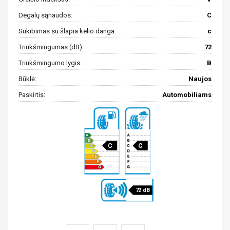
Degalų sąnaudos:
C
Sukibimas su šlapia kelio danga:
c
Triukšmingumas (dB):
72
Triukšmingumo lygis:
B
Būklė:
Naujos
Paskirtis:
Automobiliams
C
C
72 dB