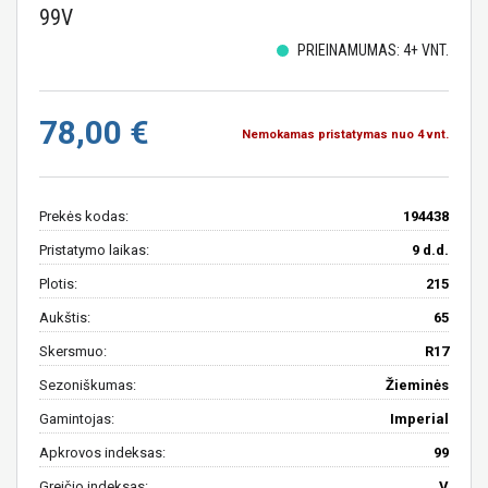
99V
PRIEINAMUMAS: 4+ VNT.
78,00 €
Nemokamas pristatymas nuo 4 vnt.
Prekės kodas:
194438
Pristatymo laikas:
9 d.d.
Plotis:
215
Aukštis:
65
Skersmuo:
R17
Sezoniškumas:
Žieminės
Gamintojas:
Imperial
Apkrovos indeksas:
99
Greičio indeksas:
V