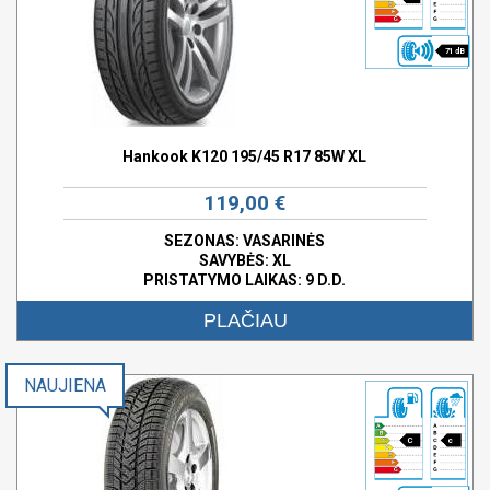
71 dB
Hankook K120 195/45 R17 85W XL
119,00 €
SEZONAS: VASARINĖS
SAVYBĖS:
XL
PRISTATYMO LAIKAS: 9 D.D.
PLAČIAU
NAUJIENA
C
c