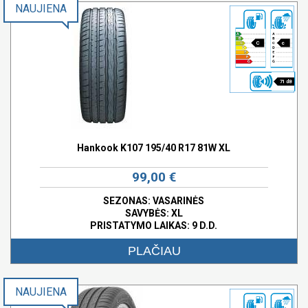
NAUJIENA
C
c
71 dB
Hankook K107 195/40 R17 81W XL
99,00 €
SEZONAS: VASARINĖS
SAVYBĖS:
XL
PRISTATYMO LAIKAS: 9 D.D.
PLAČIAU
NAUJIENA