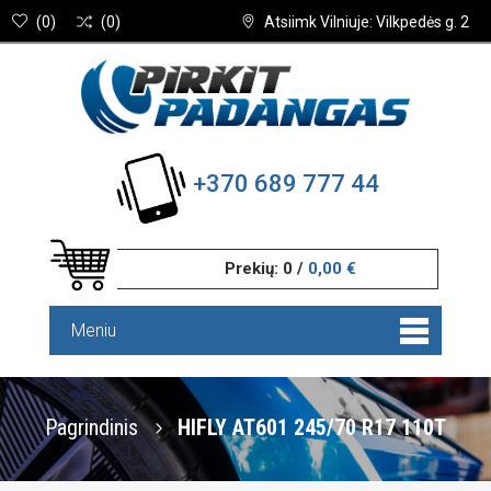
(
0
)
(
0
)
Atsiimk Vilniuje: Vilkpedės g. 2
+370 689 777 44
Prekių:
0
/
0,00 €
Meniu
Pagrindinis
HIFLY AT601 245/70 R17 110T