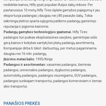
nedidelės kainos, Hifly ypač populiari Azijos šalių rinkose. Per
pastaruosius 10 metų Hifly Tires išplėtė gamybos pajėgumą ir jau
eksportuoja padangas į daugiau nei į 80 pasaulio šalių. Tokia
sėkminga plėtros sparta sąlygota patikimo padangų gamintojo
reputacija ir pigiomis kainomis.
Padangų gamybos technologijos ypatumai.
Hifly Tires
padangos turi puikias eksploatacines savybes, gamintojas siūlo
gerą kainos ir kokybės santykį bei platų padangų asortimentą.
Kompanijoje dirba 6 tūkst. darbuotojų, per metus pagaminama
daugiau nei 16 mln. padangų.
Įkūrimo metai/šalis:
1995/Kinija
Padangos ir asortimentas:
vasarinės padangos, žieminės
padangos, universalios padangos, dygliuotos padangos,
automobilių padangos, padangos visureigiams, SUV padangos,
padangos sunkiajam transportui, padangos komerciniam ir žemės
ūkio transportui.
PANAŠIOS PREKĖS