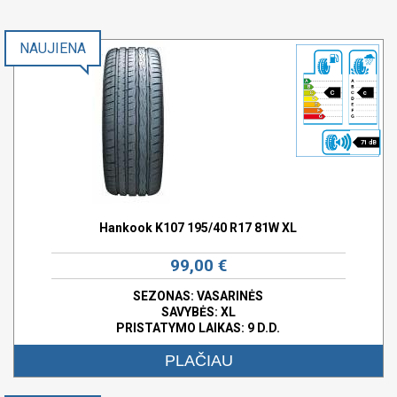
NAUJIENA
C
c
71 dB
Hankook K107 195/40 R17 81W XL
99,00 €
SEZONAS: VASARINĖS
SAVYBĖS:
XL
PRISTATYMO LAIKAS: 9 D.D.
PLAČIAU