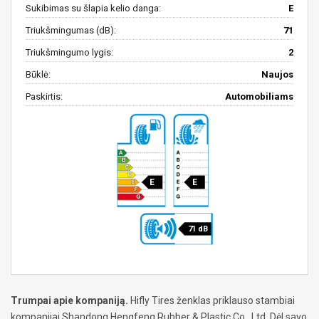
Sukibimas su šlapia kelio danga:
E
Triukšmingumas (dB):
71
Triukšmingumo lygis:
2
Būklė:
Naujos
Paskirtis:
Automobiliams
E
E
71 dB
Trumpai apie kompaniją.
Hifly Tires ženklas priklauso stambiai
kompanijai Shandong Hengfeng Rubber & Plastic Co., Ltd. Dėl savo