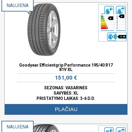
NAUJIENA
A
B
71 dB
Goodyear Efficientgrip Performance 195/40 R17
81V XL
151,00 €
SEZONAS: VASARINĖS
SAVYBĖS:
XL
PRISTATYMO LAIKAS: 3-6 D.D.
PLAČIAU
NAUJIENA