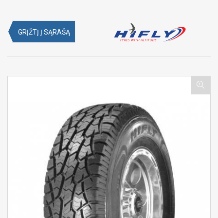
GRĮŽTĮ Į SĄRAŠĄ