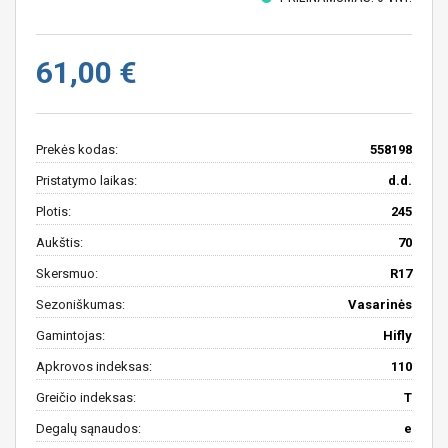
61,00 €
Prekės kodas:
558198
Pristatymo laikas:
d.d.
Plotis:
245
Aukštis:
70
Skersmuo:
R17
Sezoniškumas:
Vasarinės
Gamintojas:
Hifly
Apkrovos indeksas:
110
Greičio indeksas:
T
Degalų sąnaudos:
e