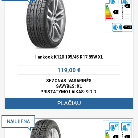
A
D
71 dB
Hankook K120 195/45 R17 85W XL
119,00 €
SEZONAS: VASARINĖS
SAVYBĖS:
XL
PRISTATYMO LAIKAS: 9 D.D.
PLAČIAU
NAUJIENA
C
c