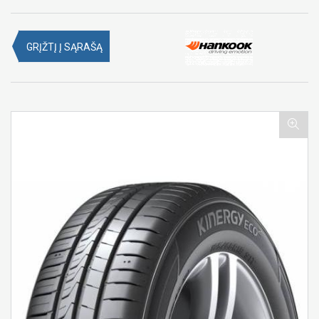
GRĮŽTĮ Į SĄRAŠĄ