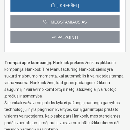
Į KREPŠELĮ
Į MĖGSTAMIAUSIAS
PALYGINTI
Trumpai apie kompaniją.
Hankook prekinis ženklas pliklauso
kompanijai Hankook Tire Manufacturing. Hankook siekis yra
sukurti malonumo momentą, kai automobilis ir vairuotojas tampa
viena visuma. Hankook žino, kad geros padangos užtikrina
saugumą ir vairavimo komfortą ir netgi atsižvelgia į vairuotojo
įpročius ir asmenybę.
Šis unikali važiavimo patirtis kyla iš pažangių padangų gamybos
technologijų ir yra pagrindinė vertybė, kurią gamintojas pristato
visiems vairuotojams. Kaip sako pats Hankook, mes stengiamės
padėti vairuotojams mėgautis vairavimu ir būti užtikrintiems dėl
teisingo padangų pasirinkimo.