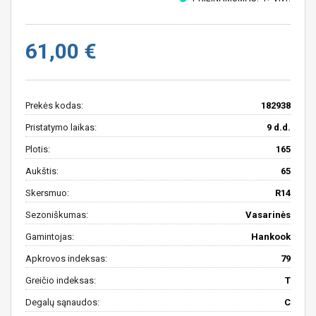
61,00 €
Prekės kodas:
182938
Pristatymo laikas:
9 d.d.
Plotis:
165
Aukštis:
65
Skersmuo:
R14
Sezoniškumas:
Vasarinės
Gamintojas:
Hankook
Apkrovos indeksas:
79
Greičio indeksas:
T
Degalų sąnaudos:
C