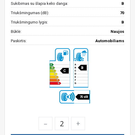
Sukibimas su šlapia kelio danga:
B
Triukšmingumas (dB):
70
Triukšmingumo lygis:
B
Būklė:
Naujos
Paskirtis:
Automobiliams
B
C
70 dB
–
+