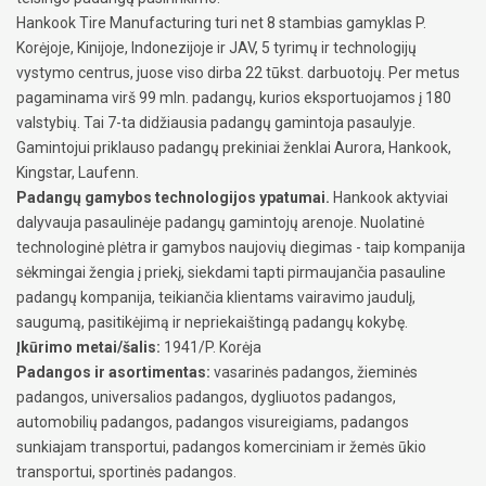
Hankook Tire Manufacturing turi net 8 stambias gamyklas P.
Korėjoje, Kinijoje, Indonezijoje ir JAV, 5 tyrimų ir technologijų
vystymo centrus, juose viso dirba 22 tūkst. darbuotojų. Per metus
pagaminama virš 99 mln. padangų, kurios eksportuojamos į 180
valstybių. Tai 7-ta didžiausia padangų gamintoja pasaulyje.
Gamintojui priklauso padangų prekiniai ženklai Aurora, Hankook,
Kingstar, Laufenn.
Padangų gamybos technologijos ypatumai.
Hankook aktyviai
dalyvauja pasaulinėje padangų gamintojų arenoje. Nuolatinė
technologinė plėtra ir gamybos naujovių diegimas - taip kompanija
sėkmingai žengia į priekį, siekdami tapti pirmaujančia pasauline
padangų kompanija, teikiančia klientams vairavimo jaudulį,
saugumą, pasitikėjimą ir nepriekaištingą padangų kokybę.
Įkūrimo metai/šalis:
1941/P. Korėja
Padangos ir asortimentas:
vasarinės padangos, žieminės
padangos, universalios padangos, dygliuotos padangos,
automobilių padangos, padangos visureigiams, padangos
sunkiajam transportui, padangos komerciniam ir žemės ūkio
transportui, sportinės padangos.