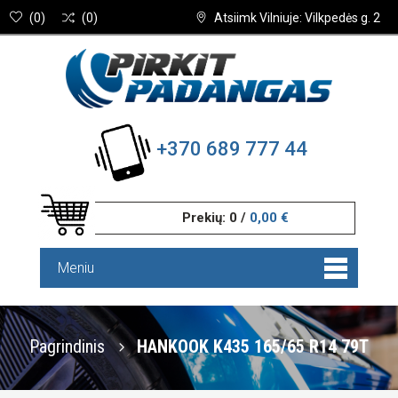
(
0
)
(
0
)
Atsiimk Vilniuje: Vilkpedės g. 2
+370 689 777 44
Prekių:
0
/
0,00 €
Meniu
Pagrindinis
HANKOOK K435 165/65 R14 79T