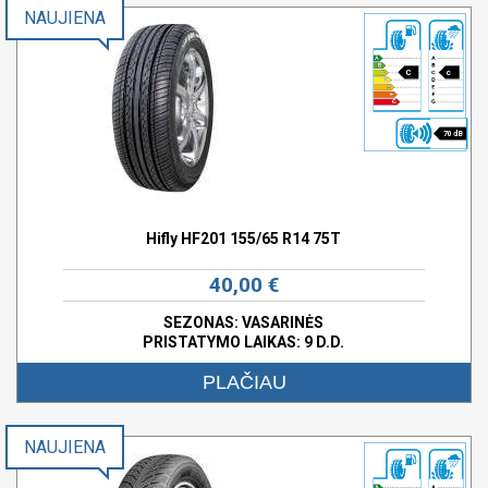
NAUJIENA
C
c
70 dB
Hifly HF201 155/65 R14 75T
40,00 €
SEZONAS: VASARINĖS
PRISTATYMO LAIKAS: 9 D.D.
PLAČIAU
NAUJIENA