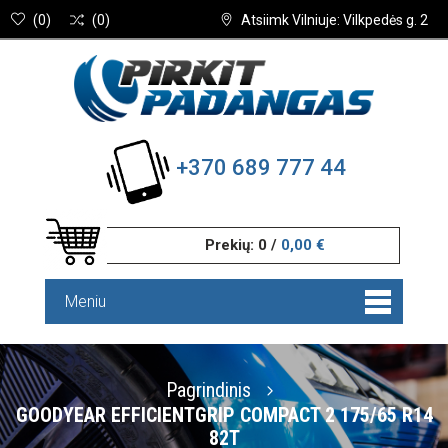
(
0
)
(
0
)
Atsiimk Vilniuje: Vilkpedės g. 2
+370 689 777 44
Prekių:
0
/
0,00 €
Meniu
Pagrindinis
GOODYEAR EFFICIENTGRIP COMPACT 2 175/65 R14
82T