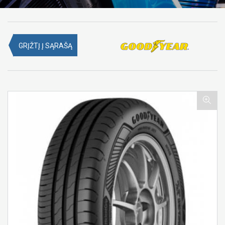
GRĮŽTĮ Į SĄRAŠĄ