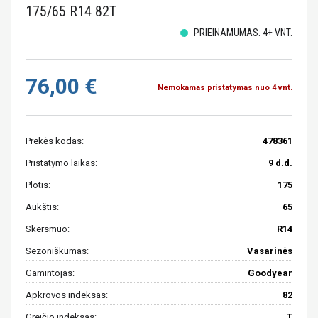
175/65 R14 82T
PRIEINAMUMAS: 4+ VNT.
76,00 €
Nemokamas pristatymas nuo 4 vnt.
Prekės kodas:
478361
Pristatymo laikas:
9 d.d.
Plotis:
175
Aukštis:
65
Skersmuo:
R14
Sezoniškumas:
Vasarinės
Gamintojas:
Goodyear
Apkrovos indeksas:
82
Greičio indeksas:
T