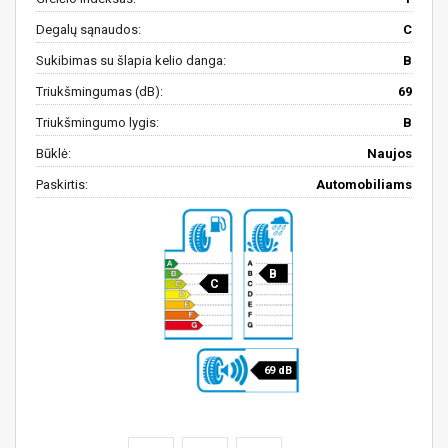
Degalų sąnaudos:
C
Sukibimas su šlapia kelio danga:
B
Triukšmingumas (dB):
69
Triukšmingumo lygis:
B
Būklė:
Naujos
Paskirtis:
Automobiliams
B
C
69 dB