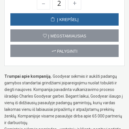
–
+
Į KREPŠELĮ
Į MĖGSTAMIAUSIAS
PALYGINTI
Trumpai apie kompaniją.
Goodyear sėkmės ir aukšti padangų
gamybos standartai grindžiami įsipareigojimu nuolat tobulėti ir
diegti naujoves. Kompanija pavadinta vulkanizavimo proceso
išradėjo Charles Goodyear garbei. Bėgant laikui, Goodyear išaugo į
vieną iš didžiausių pasaulyje padangų gamintojų, kurių vardas
laikomas vienu iš labiausiai pripažintų ir atpažįstamų prekinių
ženklų. Kompanijoje visame pasaulyje dirba apie 65 000 partnerių
ir darbuotojų.