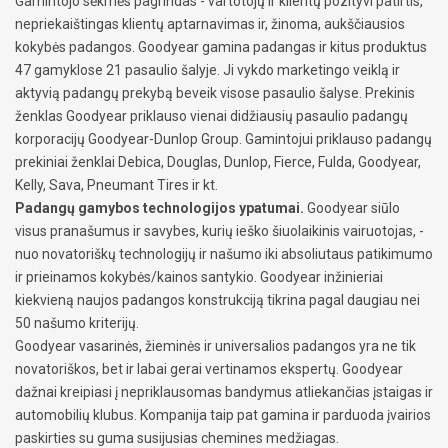
Gamintojo sėkmės pagrindas - vartotojų ir klientų pozityvi patirtis,
nepriekaištingas klientų aptarnavimas ir, žinoma, aukščiausios
kokybės padangos. Goodyear gamina padangas ir kitus produktus
47 gamyklose 21 pasaulio šalyje. Ji vykdo marketingo veiklą ir
aktyvią padangų prekybą beveik visose pasaulio šalyse. Prekinis
ženklas Goodyear priklauso vienai didžiausių pasaulio padangų
korporacijų Goodyear-Dunlop Group. Gamintojui priklauso padangų
prekiniai ženklai Debica, Douglas, Dunlop, Fierce, Fulda, Goodyear,
Kelly, Sava, Pneumant Tires ir kt.
Padangų gamybos technologijos ypatumai.
Goodyear siūlo
visus pranašumus ir savybes, kurių ieško šiuolaikinis vairuotojas, -
nuo novatoriškų technologijų ir našumo iki absoliutaus patikimumo
ir prieinamos kokybės/kainos santykio. Goodyear inžinieriai
kiekvieną naujos padangos konstrukciją tikrina pagal daugiau nei
50 našumo kriterijų.
Goodyear vasarinės, žieminės ir universalios padangos yra ne tik
novatoriškos, bet ir labai gerai vertinamos ekspertų. Goodyear
dažnai kreipiasi į nepriklausomas bandymus atliekančias įstaigas ir
automobilių klubus. Kompanija taip pat gamina ir parduoda įvairios
paskirties su guma susijusias chemines medžiagas.