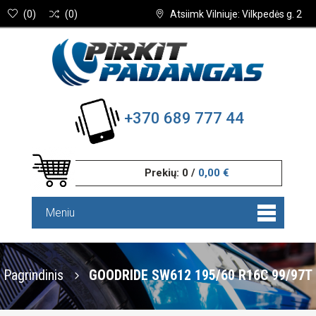
(
0
)
(
0
)
Atsiimk Vilniuje: Vilkpedės g. 2
+370 689 777 44
Prekių:
0
/
0,00 €
Meniu
Pagrindinis
GOODRIDE SW612 195/60 R16C 99/97T