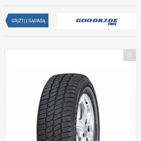
GRĮŽTĮ Į SĄRAŠĄ