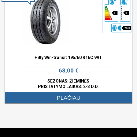
D
D
73 dB
Hifly Win-transit 195/60 R16C 99T
68,00 €
SEZONAS: ŽIEMINĖS
PRISTATYMO LAIKAS: 2-3 D.D.
PLAČIAU