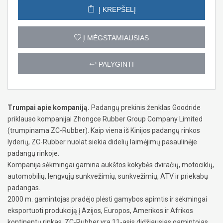
Į KREPŠELĮ
Į MĖGSTAMIAUSIAS
PALYGINTI
Trumpai apie kompaniją.
Padangų prekinis ženklas Goodride
priklauso kompanijai Zhongce Rubber Group Company Limited
(trumpinama ZC-Rubber). Kaip viena iš Kinijos padangų rinkos
lyderių, ZC-Rubber nuolat siekia didelių laimėjimų pasaulinėje
padangų rinkoje.
Kompanija sėkmingai gamina aukštos kokybės dviračių, motociklų,
automobilių, lengvųjų sunkvežimių, sunkvežimių, ATV ir priekabų
padangas.
2000 m. gamintojas pradėjo plėsti gamybos apimtis ir sėkmingai
eksportuoti produkciją į Azijos, Europos, Amerikos ir Afrikos
kontinentų rinkas. ZC-Rubber yra 11-asis didžiausias gamintojas