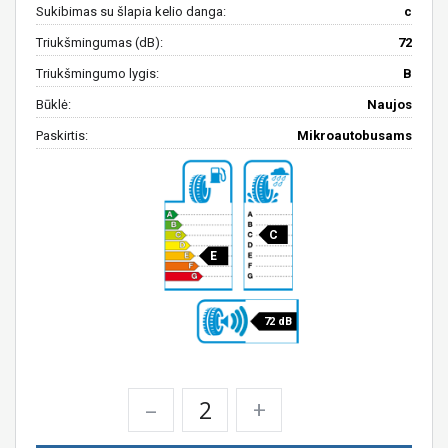
Sukibimas su šlapia kelio danga:
c
Triukšmingumas (dB):
72
Triukšmingumo lygis:
B
Būklė:
Naujos
Paskirtis:
Mikroautobusams
C
E
72 dB
–
+