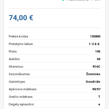
74,00 €
Prekės kodas:
135800
Pristatymo laikas:
1-2 d.d.
Plotis:
195
Aukštis:
60
Skersmuo:
R16C
Sezoniškumas:
Žieminės
Gamintojas:
Goodride
Apkrovos indeksas:
99/97
Greičio indeksas:
T
Degalų sąnaudos:
e