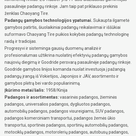
pasaulinėje padangų rinkoje. Jam taip pat priklauso prekinis
ženklas Chaoyang Tire.
Padangų gamybos technologijos ypatumai.
Sukaupta ilgametė
gamybos patirtis, šiuolaikiniai padangų reikalavimai ir iššūkiai
suformavo Chaoyang Tire puikios kokybės padangų technologinę
raidą ir tradicijas.
Progresyvi ir sisteminga gausių duomenų analizė ir
profesionalumas užtikrina nuolatinį efektyvių padangų gamybos
naujovių diegimą ir Goodride persvarą pasaulinėje padangų rinkoje.
Goodride gamybos linijos komanda nuolat investuoja į pažangią
padangų įrangą iš Vokietijos, Japonijos ir JAV, asortimento ir
gamybos plėtrą bei vardo populiarinimą.
Įkūrimo metai/šalis:
1958/Kinija
Padangos ir asortimentas:
vasarinės padangos, žieminės
padangos, universalios padangos, dygliuotos padangos,
automobilių padangos, padangos visureigiams, SUV padangos,
padangos komerciniam transportui, padangos žemės ūkio
transportui, sportinės padangos, sportinių automobilių padangos,
motociklų padangos, motorolerių padangos, autobusų padangos,