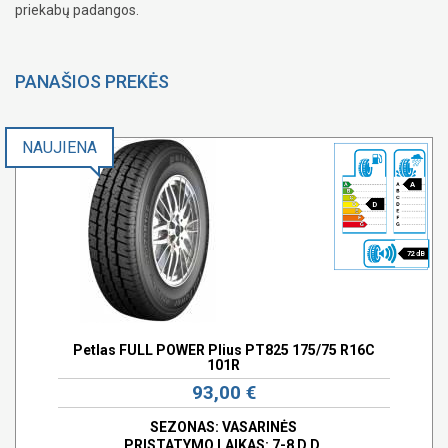
priekabų padangos.
PANAŠIOS PREKĖS
NAUJIENA
A
D
72 dB
Petlas FULL POWER Plius PT825 175/75 R16C
101R
93,00 €
SEZONAS: VASARINĖS
PRISTATYMO LAIKAS: 7-8 D.D.