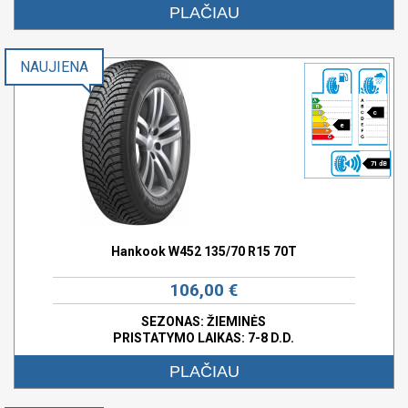
PLAČIAU
NAUJIENA
c
e
71 dB
Hankook W452 135/70 R15 70T
106,00 €
SEZONAS: ŽIEMINĖS
PRISTATYMO LAIKAS: 7-8 D.D.
PLAČIAU