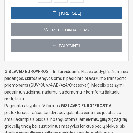
Į KREPŠELĮ
Į MĖGSTAMIAUSIAS
PALYGINTI
GISLAVED EURO*FROST 6
- tai vidutinės klasės bedyglės žieminės
padangos, skirtos lengvosioms ir padidinto pravažumo transporto
priemonėms (SUV/CUV/4WD/4x4/Crossover). Modelis pasižymi
pagerintu sukibimu, našumu, valdomumu ir komfortu šaltuoju
metų laiku.
Pagerintas kryptinis V formos
GISLAVED EURO*FROST 6
protektoriaus raštas turi dvi sudvigubintas centrines juostas su
smailiakampiais blokais ir banguotomis lamelėmis, gilių zigzaginių
griovelių tinklą bei sustiprintus masyvius lenktus pečių blokus. Šis
dizaino sprendimas užtikrina pagirtiną kryptinį stabilumą ir