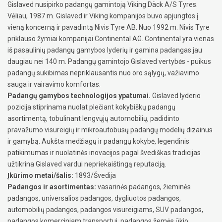
Gislaved nusipirko padangų gamintoją Viking Däck A/S Tyres.
Vėliau, 1987 m. Gislaved ir Viking kompanijos buvo apjungtos į
vieną koncerną ir pavadintą Nivis Tyre AB. Nuo 1992 m. Nivis Tyre
priklauso žymiai kompanijai Continental AG. Continental yra vienas
iš pasaulinių padangų gamybos lyderių ir gamina padangas jau
daugiau nei 140 m. Padangų gamintojo Gislaved vertybės - puikus
padangų sukibimas nepriklausantis nuo oro sąlygų, važiavimo
sauga ir vairavimo komfortas.
Padangų gamybos technologijos ypatumai.
Gislaved lyderio
pozicija stiprinama nuolat plečiant kokybiškų padangų
asortimentą, tobulinant lengvųjų automobilių, padidinto
pravažumo visureigių ir mikroautobusų padangų modelių dizainus
ir gamybą. Aukšta medžiagų ir padangų kokybė, legendinis
patikimumas ir nuolatinės inovacijos pagal švediškas tradicijas
užtikrina Gislaved vardui nepriekaištingą reputaciją.
Įkūrimo metai/šalis:
1893/Švedija
Padangos ir asortimentas:
vasarinės padangos, žieminės
padangos, universalios padangos, dygliuotos padangos,
automobilių padangos, padangos visureigiams, SUV padangos,
padangos komerciniam transportui, padangos žemės ūkio