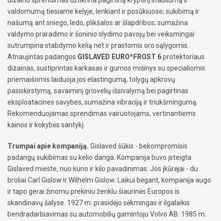
valdomumą tiesiame kelyje, lenkiant ir posūkiuose; sukibimą ir
našumą ant sniego, ledo, plikšalos ar šlapdribos; sumažina
valdymo praradimo ir šoninio slydimo pavojų bei veiksmingai
sutrumpina stabdymo kelią net ir prastomis oro sąlygomis.
Atnaujintas padangos
GISLAVED EURO*FROST 6
protektoriaus
dizainas, sustiprintas karkasas ir gumos mišinys su specialiomis
priemaišomis laiduoja jos elastingumą, tolygų apkrovų
pasiskirstymą, savaiminį griovelių išsivalymą bei pagirtinas
eksploatacines savybes, sumažina vibraciją ir triukšmingumą.
Rekomenduojamas sprendimas vairuotojams, vertinantiems
kainos ir kokybės santykį.
Trumpai apie kompaniją.
Gislaved šūkis - bekompromisis
padangų sukibimas su kelio danga. Kompanija buvo įsteigta
Gislaved mieste, nuo kurio ir kilo pavadinimas. Jos įkūrėjai - du
broliai Carl Gislow ir Wilhelm Gislow. Laikui bėgant, kompanija augo
ir tapo gerai žinomu prekiniu ženklu šiaurinės Europos is
skandinavų šalyse. 1927 m. prasidėjo sėkmingas ir ilgalaikis
bendradarbiavimas su automobilių gamintoju Volvo AB. 1985 m.