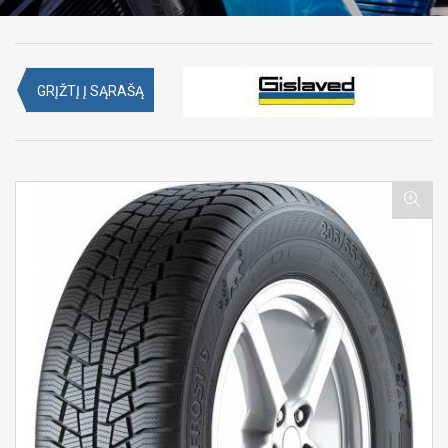
GRĮŽTĮ Į SĄRAŠĄ