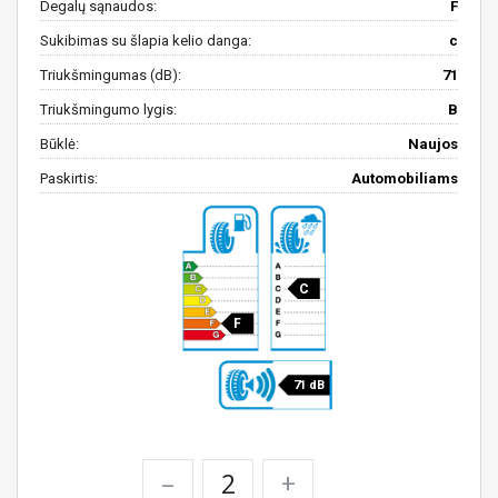
Degalų sąnaudos:
F
Sukibimas su šlapia kelio danga:
c
Triukšmingumas (dB):
71
Triukšmingumo lygis:
B
Būklė:
Naujos
Paskirtis:
Automobiliams
C
F
71 dB
–
+