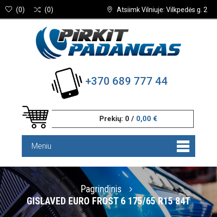
(
0
)
(
0
)
Atsiimk Vilniuje: Vilkpedės g. 2
+370 689 777 44
Prekių:
0
/
0,00 €
Meniu
Pagrindinis
GISLAVED EURO FROST 6 175/65 R15 84T