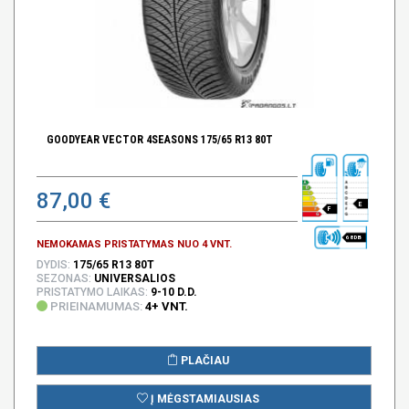
GOODYEAR VECTOR 4SEASONS 175/65 R13 80T
87,00 €
E
F
68 DB
NEMOKAMAS PRISTATYMAS NUO 4 VNT.
DYDIS:
175/65 R13 80T
SEZONAS:
UNIVERSALIOS
PRISTATYMO LAIKAS:
9-10 D.D.
PRIEINAMUMAS:
4+ VNT.
PLAČIAU
Į MĖGSTAMIAUSIAS