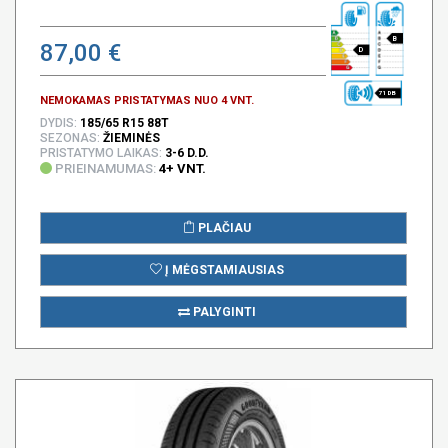
B
87,00 €
D
71 DB
NEMOKAMAS PRISTATYMAS NUO 4 VNT.
DYDIS:
185/65 R15 88T
SEZONAS:
ŽIEMINĖS
PRISTATYMO LAIKAS:
3-6 D.D.
PRIEINAMUMAS:
4+ VNT.
PLAČIAU
Į MĖGSTAMIAUSIAS
PALYGINTI