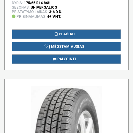
DYDIS:
175/65 R14 86H
SEZONAS:
UNIVERSALIOS
PRISTATYMO LAIKAS:
3-6 D.D.
PRIEINAMUMAS:
4+ VNT.
PLAČIAU
Į MĖGSTAMIAUSIAS
PALYGINTI