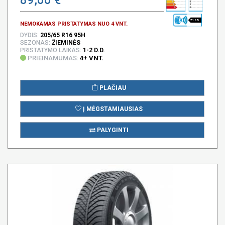
71 DB
NEMOKAMAS PRISTATYMAS NUO 4 VNT.
DYDIS:
205/65 R16 95H
SEZONAS:
ŽIEMINĖS
PRISTATYMO LAIKAS:
1-2 D.D.
PRIEINAMUMAS:
4+ VNT.
PLAČIAU
Į MĖGSTAMIAUSIAS
PALYGINTI