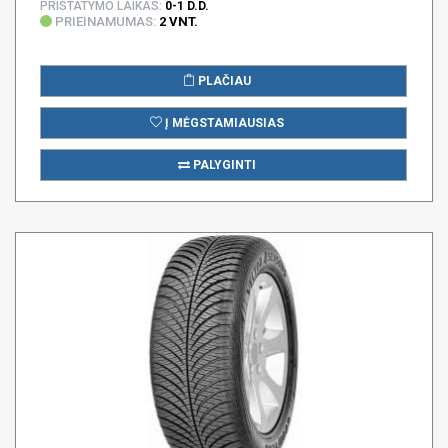
PRISTATYMO LAIKAS:
0-1 D.D.
PRIEINAMUMAS:
2 VNT.
PLAČIAU
Į MĖGSTAMIAUSIAS
PALYGINTI