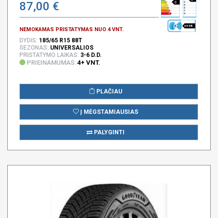
87,00 €
C
69 DB
NEMOKAMAS PRISTATYMAS NUO 4 VNT.
DYDIS:
185/65 R15 88T
SEZONAS:
UNIVERSALIOS
PRISTATYMO LAIKAS:
3-6 D.D.
PRIEINAMUMAS:
4+ VNT.
PLAČIAU
Į MĖGSTAMIAUSIAS
PALYGINTI