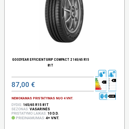
GOODYEAR EFFICIENTGRIP COMPACT 2 165/65 R15
81T
B
87,00 €
C
69 DB
NEMOKAMAS PRISTATYMAS NUO 4 VNT.
DYDIS:
165/65 R15 81T
SEZONAS:
VASARINĖS
PRISTATYMO LAIKAS:
10 D.D.
PRIEINAMUMAS:
4+ VNT.