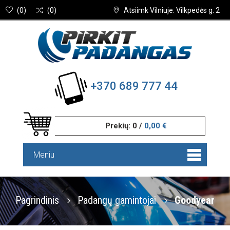
(
0
)
(
0
)
Atsiimk Vilniuje: Vilkpedės g. 2
+370 689 777 44
Prekių:
0
/
0,00 €
Meniu
Pagrindinis
Padangų gamintojai
Goodyear