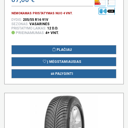
70 DB
NEMOKAMAS PRISTATYMAS NUO 4 VNT.
DYDIS:
205/55 R16 91V
SEZONAS:
VASARINĖS
PRISTATYMO LAIKAS:
12 D.D.
PRIEINAMUMAS:
4+ VNT.
PLAČIAU
Į MĖGSTAMIAUSIAS
PALYGINTI