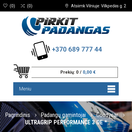
(
0
)
(
0
)
Atsiimk Vilniuje: Vilkpedės g. 2
+370 689 777 44
Prekių:
0
/
0,00 €
Meniu
Pagrindinis
Padangų gamintojai
Goodyear
ULTRAGRIP PERFORMANCE 3 OE *