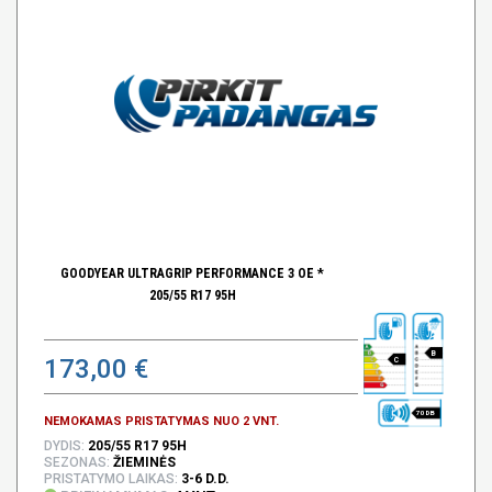
GOODYEAR ULTRAGRIP PERFORMANCE 3 OE *
205/55 R17 95H
B
173,00 €
C
70 DB
NEMOKAMAS PRISTATYMAS NUO 2 VNT.
DYDIS:
205/55 R17 95H
SEZONAS:
ŽIEMINĖS
PRISTATYMO LAIKAS:
3-6 D.D.