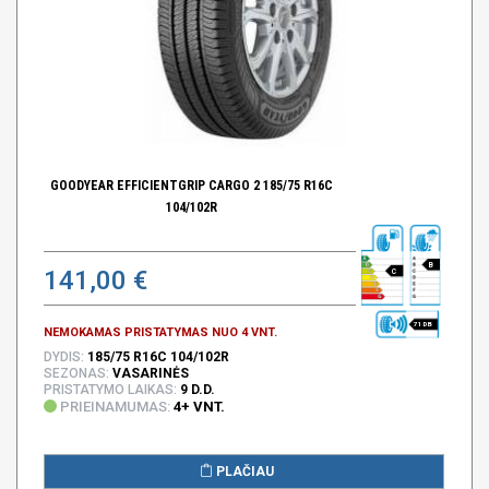
GOODYEAR EFFICIENTGRIP CARGO 2 185/75 R16C
104/102R
B
141,00 €
C
71 DB
NEMOKAMAS PRISTATYMAS NUO 4 VNT.
DYDIS:
185/75 R16C 104/102R
SEZONAS:
VASARINĖS
PRISTATYMO LAIKAS:
9 D.D.
PRIEINAMUMAS:
4+ VNT.
PLAČIAU