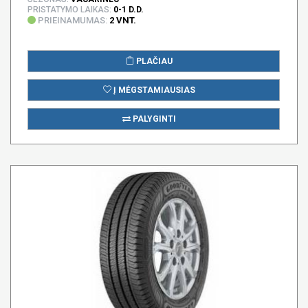
PRISTATYMO LAIKAS:
0-1 D.D.
PRIEINAMUMAS:
2 VNT.
PLAČIAU
Į MĖGSTAMIAUSIAS
PALYGINTI