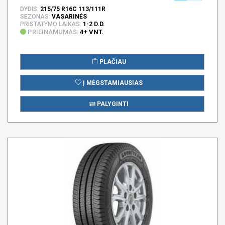
DYDIS:
215/75 R16C 113/111R
SEZONAS:
VASARINĖS
PRISTATYMO LAIKAS:
1-2 D.D.
PRIEINAMUMAS:
4+ VNT.
PLAČIAU
Į MĖGSTAMIAUSIAS
PALYGINTI