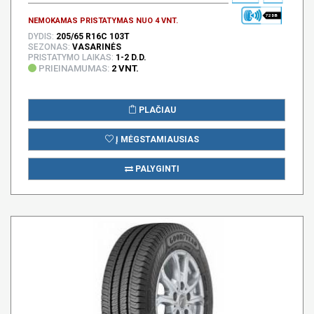
72 DB
NEMOKAMAS PRISTATYMAS NUO 4 VNT.
DYDIS:
205/65 R16C 103T
SEZONAS:
VASARINĖS
PRISTATYMO LAIKAS:
1-2 D.D.
PRIEINAMUMAS:
2 VNT.
PLAČIAU
Į MĖGSTAMIAUSIAS
PALYGINTI