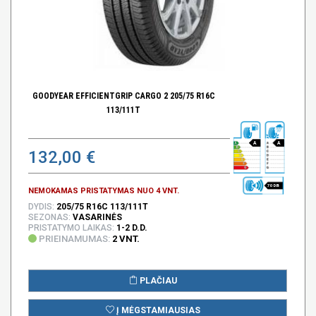
GOODYEAR EFFICIENTGRIP CARGO 2 205/75 R16C
113/111T
A
A
132,00 €
70 DB
NEMOKAMAS PRISTATYMAS NUO 4 VNT.
DYDIS:
205/75 R16C 113/111T
SEZONAS:
VASARINĖS
PRISTATYMO LAIKAS:
1-2 D.D.
PRIEINAMUMAS:
2 VNT.
PLAČIAU
Į MĖGSTAMIAUSIAS