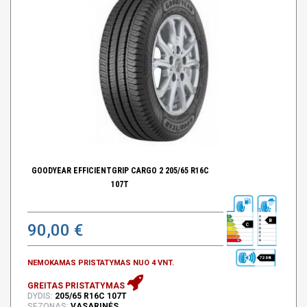
GOODYEAR EFFICIENTGRIP CARGO 2 205/65 R16C
107T
B
90,00 €
C
72 DB
NEMOKAMAS PRISTATYMAS NUO 4 VNT.
GREITAS PRISTATYMAS
DYDIS:
205/65 R16C 107T
SEZONAS:
VASARINĖS