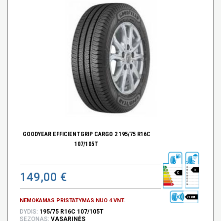
GOODYEAR EFFICIENTGRIP CARGO 2 195/75 R16C
107/105T
B
149,00 €
C
71 DB
NEMOKAMAS PRISTATYMAS NUO 4 VNT.
DYDIS:
195/75 R16C 107/105T
SEZONAS:
VASARINĖS