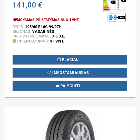
B
141,00 €
C
70 DB
NEMOKAMAS PRISTATYMAS NUO 4 VNT.
DYDIS:
195/60 R16C 99/97H
SEZONAS:
VASARINĖS
PRISTATYMO LAIKAS:
3-6 D.D.
PRIEINAMUMAS:
4+ VNT.
PLAČIAU
Į MĖGSTAMIAUSIAS
PALYGINTI