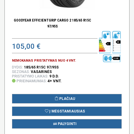
GOODYEAR EFFICIENTGRIP CARGO 2 185/65 R15C
97/95S
B
105,00 €
C
70 DB
NEMOKAMAS PRISTATYMAS NUO 4 VNT.
DYDIS:
185/65 R15C 97/95S
SEZONAS:
VASARINĖS
PRISTATYMO LAIKAS:
9 D.D.
PRIEINAMUMAS:
4+ VNT.
PLAČIAU
Į MĖGSTAMIAUSIAS
PALYGINTI