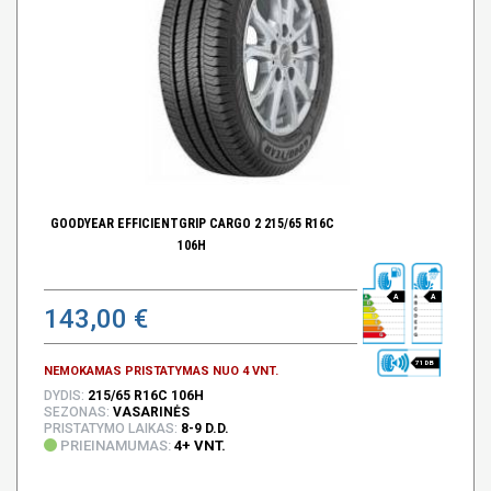
GOODYEAR EFFICIENTGRIP CARGO 2 215/65 R16C
106H
A
A
143,00 €
71 DB
NEMOKAMAS PRISTATYMAS NUO 4 VNT.
DYDIS:
215/65 R16C 106H
SEZONAS:
VASARINĖS
PRISTATYMO LAIKAS:
8-9 D.D.
PRIEINAMUMAS:
4+ VNT.