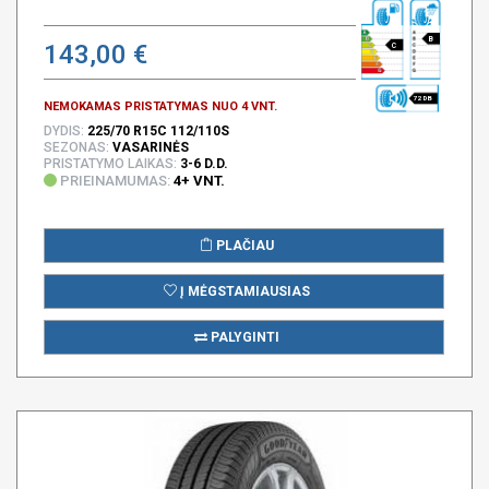
B
143,00 €
C
72 DB
NEMOKAMAS PRISTATYMAS NUO 4 VNT.
DYDIS:
225/70 R15C 112/110S
SEZONAS:
VASARINĖS
PRISTATYMO LAIKAS:
3-6 D.D.
PRIEINAMUMAS:
4+ VNT.
PLAČIAU
Į MĖGSTAMIAUSIAS
PALYGINTI