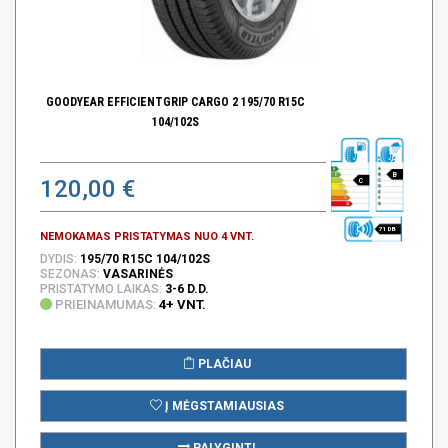
GOODYEAR EFFICIENTGRIP CARGO 2 195/70 R15C
104/102S
B
120,00 €
C
71 DB
NEMOKAMAS PRISTATYMAS NUO 4 VNT.
DYDIS:
195/70 R15C 104/102S
SEZONAS:
VASARINĖS
PRISTATYMO LAIKAS:
3-6 D.D.
PRIEINAMUMAS:
4+ VNT.
PLAČIAU
Į MĖGSTAMIAUSIAS
PALYGINTI