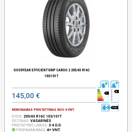
GOODYEAR EFFICIENTGRIP CARGO 2 205/65 R16C
103/101T
B
145,00 €
C
72 DB
NEMOKAMAS PRISTATYMAS NUO 4 VNT.
DYDIS:
205/65 R16C 103/101T
SEZONAS:
VASARINĖS
PRISTATYMO LAIKAS:
3-6 D.D.
PRIEINAMUMAS:
4+ VNT.