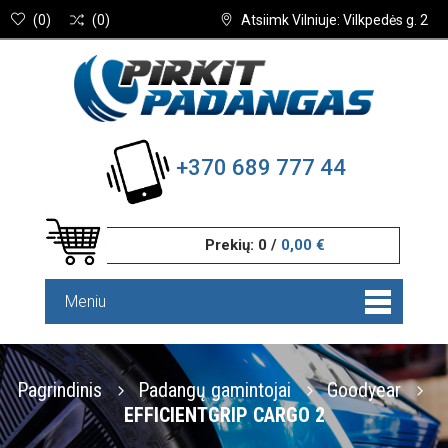
(
0
)
(
0
)
Atsiimk Vilniuje: Vilkpedės g. 2
+370 689 777 44
Prekių:
0
/
0,00 €
Meniu
Pagrindinis
Padangų gamintojai
Goodyear
EFFICIENTGRIP CARGO 2