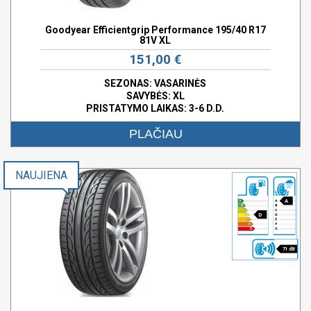
Goodyear Efficientgrip Performance 195/40 R17
81V XL
151,00 €
SEZONAS: VASARINĖS
SAVYBĖS:
XL
PRISTATYMO LAIKAS: 3-6 D.D.
PLAČIAU
NAUJIENA
A
D
71 dB