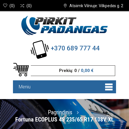
(
0
)
(
0
)
Atsiimk Vilniuje: Vilkpedės g. 2
+370 689 777 44
Prekių:
0
/
0,00 €
Meniu
Pagrindinis
Fortuna ECOPLUS 4S 235/65 R17 108V XL