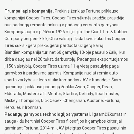
Trumpai apie kompaniją.
Prekinis ženklas Fortuna priklauso
kompanijai Cooper Tires. Cooper Tires sėkmės pradžia prasidėjo
nuo padangų remonto rinkinių ir padangų cemento gamybos.
Kompanija augo ir plėtėsi ir 1926 m. įsigijo The Giant Tire & Rubber
Company bei persikėlė į Ohio valstiją. Tada buvo sukurtas Cooper
Tires šūkis - gera prekė, gerai parduota už gerą kainą.
Šiandien kompanija turi net 60 gamyklų 13-oje pasaulio šalių, kur
dirba daugiau nei 20 tūkst. darbuotojų. Padangos eksportuojamos
į 150 valstybių. Cooper Tires užima 11-ą vietą pasaulyje pagal
gamybos ir pardavimo apimtis. Kompanija nuolat remia auto
sporto varžybas ir ledo ritulio komandas JAV ir Kanadoje. Šiam
gamintojui priklauso padangų ženklai Avon, Cooper, Dean,
Eldorado, Mastercraft, Mentor, Starfire, Definity, Roadmaster,
Mickey Thompson, Dick Cepek, Chengshan, Austone, Fortuna,
Hercules ir Ironman.
Padangų gamybos technologijos ypatumai.
Ilgaamžiškumas ir
sauga - du kertiniai Cooper Tires filosofijos ir gamybos kriterijai
gaminant Fortuna. 2014 m. JAV įsteigtas Cooper Tires pasaulinio