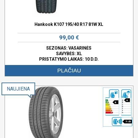
Hankook K107 195/40 R17 81W XL
99,00 €
SEZONAS: VASARINĖS
SAVYBĖS:
XL
PRISTATYMO LAIKAS: 10 D.D.
PLAČIAU
NAUJIENA
A
B
71 dB