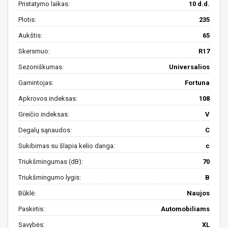
Pristatymo laikas:
10 d.d.
Plotis:
235
Aukštis:
65
Skersmuo:
R17
Sezoniškumas:
Universalios
Gamintojas:
Fortuna
Apkrovos indeksas:
108
Greičio indeksas:
V
Degalų sąnaudos:
C
Sukibimas su šlapia kelio danga:
c
Triukšmingumas (dB):
70
Triukšmingumo lygis:
B
Būklė:
Naujos
Paskirtis:
Automobiliams
Savybės:
XL