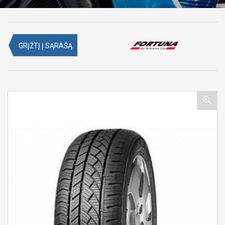
GRĮŽTĮ Į SĄRAŠĄ