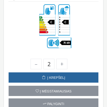
C
C
70 dB
–
+
Į KREPŠELĮ
Į MĖGSTAMIAUSIAS
PALYGINTI