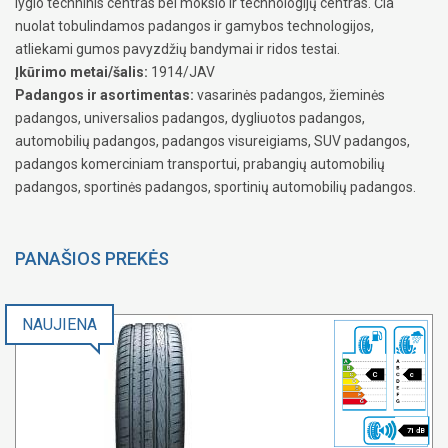
lygio techninis centras bei mokslo ir technologijų centras. Čia
nuolat tobulindamos padangos ir gamybos technologijos,
atliekami gumos pavyzdžių bandymai ir ridos testai.
Įkūrimo metai/šalis:
1914/JAV
Padangos ir asortimentas:
vasarinės padangos, žieminės
padangos, universalios padangos, dygliuotos padangos,
automobilių padangos, padangos visureigiams, SUV padangos,
padangos komerciniam transportui, prabangių automobilių
padangos, sportinės padangos, sportinių automobilių padangos.
PANAŠIOS PREKĖS
NAUJIENA
C
c
71 dB