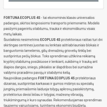
FORTUNA ECOPLUS 4S
- tai ekonominės klasės universalios
padangos, skirtos lengvosioms transporto priemonėms. Modelis
pasižymi pagerintu stabilumu, trauka ir ekonomiškumu visais
metų laikais.
Šiuolaikinis nesimetrinis
ECOPLUS 4S
protektoriaus raštas turi dvi
skirtingas centrines juostas su lenktais aštriabriauniais blokais ir
banguotomis lamelėmis, gilių drenažinių griovelių tinklą bei
sustiprintus pečių blokus. Toks sprendimas užtikrina reikiamą
kryptinį stabilumą posūkiuose ir lenkiant, sukibimą ir trauką ant
šlapios dangos, sniego, plikšalos ar šlapdribos bei sumažina
valdymo praradimo pavojų ir stabdymo kelią.
Naujoviškas padangos
FORTUNA ECOPLUS 4S
protektoriaus
dizainas, sustiprintas karkasas ir gumos mišinys su specialių
junginių priemaišomis laiduoja tolygų apkrovų pasiskirstymą,
protektorius dėvisi lėčiau ir tolygiai, mažesnę vibraciją,
triukšmingumą ir kuro sąnaudas. Rekomenduojamas sprendimas
taupiems vairuotojams, turintiems ekonominį biudžetą.