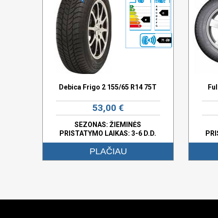
c
e
71 dB
Debica Frigo 2 155/65 R14 75T
Fu
53,00 €
SEZONAS: ŽIEMINĖS
PRISTATYMO LAIKAS: 3-6 D.D.
PRI
PLAČIAU