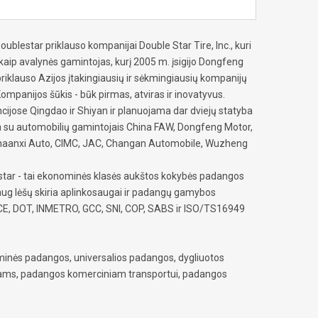
blestar priklauso kompanijai Double Star Tire, Inc., kuri
kaip avalynės gamintojas, kurį 2005 m. įsigijo Dongfeng
iklauso Azijos įtakingiausių ir sėkmingiausių kompanijų
Kompanijos šūkis - būk pirmas, atviras ir inovatyvus.
ncijose Qingdao ir Shiyan ir planuojama dar dviejų statyba
a su automobilių gamintojais China FAW, Dongfeng Motor,
 Shaanxi Auto, CIMC, JAC, Changan Automobile, Wuzheng
tar - tai ekonominės klasės aukštos kokybės padangos
aug lėšų skiria aplinkosaugai ir padangų gamybos
l ECE, DOT, INMETRO, GCC, SNI, COP, SABS ir ISO/TS16949
inės padangos, universalios padangos, dygliuotos
iams, padangos komerciniam transportui, padangos