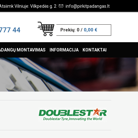
Atsiimk Vilniuje: Vilkpedės g. 2
info@pirkitpadangas.lt
777 44
Prekių:
0
/
0,00 €
ADANGŲ MONTAVIMAS
INFORMACIJA
KONTAKTAI