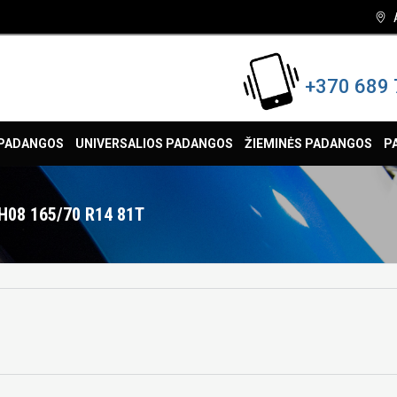
+370 689 
 PADANGOS
UNIVERSALIOS PADANGOS
ŽIEMINĖS PADANGOS
P
08 165/70 R14 81T