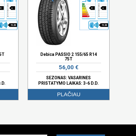
C
c
C
c
70 dB
70 dB
75T
Debica PASSIO 2 155/65 R14
75T
56,00 €
SEZONAS: VASARINĖS
.D.
PRISTATYMO LAIKAS: 3-6 D.D.
PLAČIAU