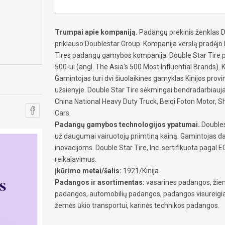
Trumpai apie kompaniją.
Padangų prekinis ženklas Dou
priklauso Doublestar Group. Kompanija verslą pradėjo 
Tires padangų gamybos kompanija. Double Star Tire pr
500-ui (angl. The Asia's 500 Most Influential Brands). 
Gamintojas turi dvi šiuolaikines gamyklas Kinijos provi
užsienyje. Double Star Tire sėkmingai bendradarbiauj
China National Heavy Duty Truck, Beiqi Foton Motor,
Cars.
Padangų gamybos technologijos ypatumai.
Doubles
už daugumai vairuotojų priimtiną kainą. Gamintojas d
inovacijoms. Double Star Tire, Inc. sertifikuota paga
reikalavimus.
Įkūrimo metai/šalis:
1921/Kinija
Padangos ir asortimentas:
vasarines padangos, žiem
padangos, automobilių padangos, padangos visureig
žemės ūkio transportui, karinės technikos padangos.