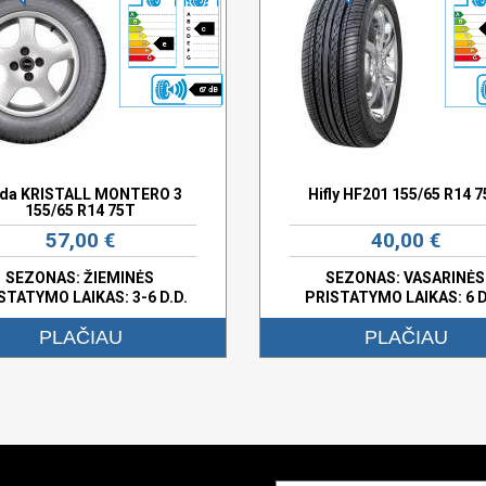
c
e
67 dB
lda KRISTALL MONTERO 3
Hifly HF201 155/65 R14 
155/65 R14 75T
57,00 €
40,00 €
SEZONAS: ŽIEMINĖS
SEZONAS: VASARINĖS
STATYMO LAIKAS: 3-6 D.D.
PRISTATYMO LAIKAS: 6 D
PLAČIAU
PLAČIAU