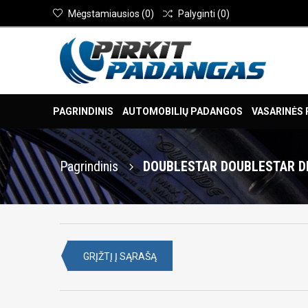
Mėgstamiausios
(
0
)
Palyginti
(
0
)
PAGRINDINIS
AUTOMOBILIŲ PADANGOS
VASARINĖS
Pagrindinis
DOUBLESTAR DOUBLESTAR DH
GRĮŽTĮ Į SĄRAŠĄ