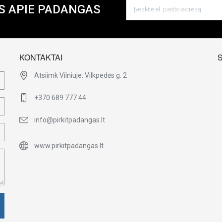
S APIE PADANGAS
KONTAKTAI
Atsiimk Vilniuje: Vilkpedės g. 2
+370 689 777 44
info@pirkitpadangas.lt
www.pirkitpadangas.lt