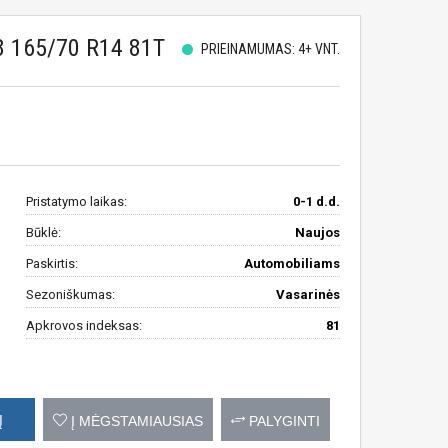
 165/70 R14 81T
PRIEINAMUMAS: 4+ VNT.
Pristatymo laikas:
0-1 d.d.
Būklė:
Naujos
Paskirtis:
Automobiliams
Sezoniškumas:
Vasarinės
Apkrovos indeksas:
81
Į
Į MĖGSTAMIAUSIAS
PALYGINTI