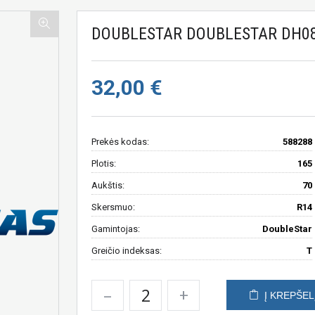
DOUBLESTAR DOUBLESTAR DH08
32,00 €
Prekės kodas:
588288
Plotis:
165
Aukštis:
70
Skersmuo:
R14
Gamintojas:
DoubleStar
Greičio indeksas:
T
–
+
Į KREPŠEL