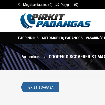
Mėgstamiausios
(
0
)
Palyginti
(
0
)
PAGRINDINIS
AUTOMOBILIŲ PADANGOS
VASARINĖS
Pagrindinis
COOPER DISCOVERER ST MAX
GRĮŽTĮ Į SĄRAŠĄ