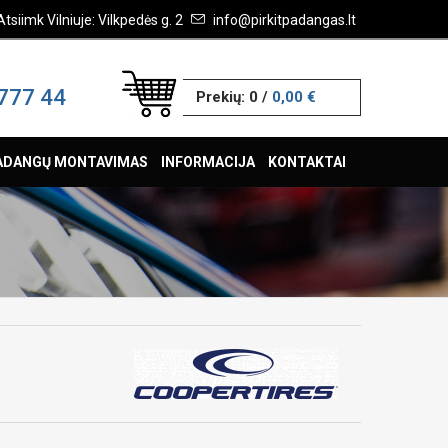
Atsiimk Vilniuje: Vilkpedės g. 2
info@pirkitpadangas.lt
777 44
Prekių:
0
/
0,00 €
ADANGŲ MONTAVIMAS
INFORMACIJA
KONTAKTAI