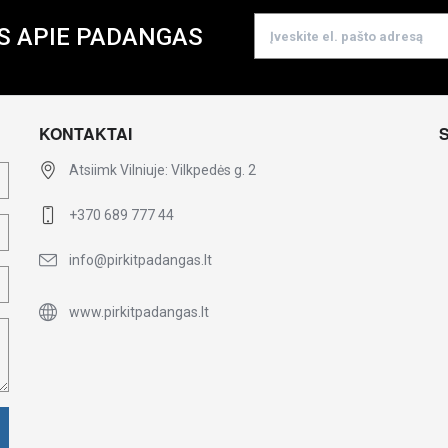
S APIE PADANGAS
KONTAKTAI
Atsiimk Vilniuje: Vilkpedės g. 2
+370 689 777 44
info@pirkitpadangas.lt
www.pirkitpadangas.lt