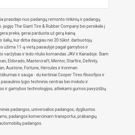
a prasidėjo nuo padangų remonto rinkinių ir padangų
 įsigijo The Giant Tire & Rubber Company bei persikėlė į
 gera prekė, gerai parduota už gerą kainą.
šalių, kur dirba daugiau nei 20 tūkst. darbuotojų.
s užima 11-ą vietą pasaulyje pagal gamybos ir
o varžybas ir ledo ritulio komandas JAV ir Kanadoje. Šiam
n, Eldorado, Mastercraft, Mentor, Starfire, Definity,
, Austone, Fortune, Hercules ir Ironman.
škumas ir sauga - du kertiniai Cooper Tires filosofijos ir
pasaulinio lygio techninis centras bei mokslo ir
os ir gamybos technologijos, atliekami gumos pavyzdžių
inės padangos, universalios padangos, dygliuotos
ams, padangos komerciniam transportui, prabangių
 automobilių padangos.