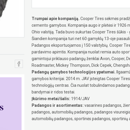
Trumpai apie kompaniją.
Cooper Tires sėkmės pradži
cemento gamybos. Kompanija augo ir plėtėsi ir 1926 m.
Ohio valstiją. Tada buvo sukurtas Cooper Tires šūkis -
Šiandien kompanija turi net 60 gamyklų 13-oje pasaulio 
Padangos eksportuojamos į 150 valstybių. Cooper Tire
pardavimo apimtis. Kompanija nuolat remia auto sport
gamintojui priklauso padangų ženklai Avon, Cooper, Dea
Roadmaster, Mickey Thompson, Dick Cepek, Chengshan
Padangų gamybos technologijos ypatumai.
Ilgaamži
gamybos kriterijai. 2014 m. JAV įsteigtas Cooper Tires 
technologijų centras. Čia nuolat tobulindamos padang
bandymai ir ridos testai.
Įkūrimo metai/šalis:
1914/JAV
Padangos ir asortimentas:
vasarines padangos, žiem
padangos, automobilių padangos, padangos visureigi
automobilių padangos, sportinės padangos, sportinių