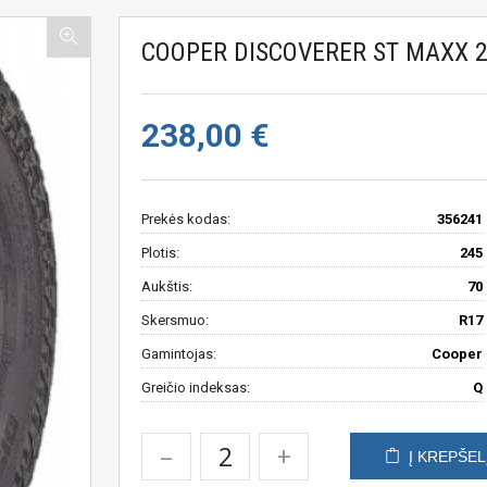
COOPER DISCOVERER ST MAXX 2
238,00 €
Prekės kodas:
356241
Plotis:
245
Aukštis:
70
Skersmuo:
R17
Gamintojas:
Cooper
Greičio indeksas:
Q
–
+
Į KREPŠEL