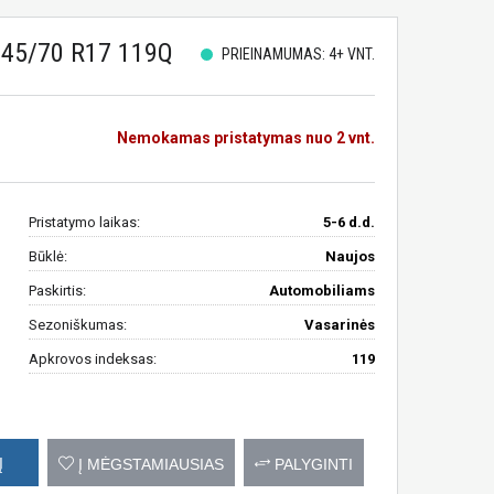
45/70 R17 119Q
PRIEINAMUMAS: 4+ VNT.
Nemokamas pristatymas nuo 2 vnt.
Pristatymo laikas:
5-6 d.d.
Būklė:
Naujos
Paskirtis:
Automobiliams
Sezoniškumas:
Vasarinės
Apkrovos indeksas:
119
Į
Į MĖGSTAMIAUSIAS
PALYGINTI