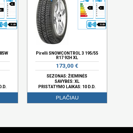
A
C
c
D
71 dB
72 dB
 85W
Pirelli SNOWCONTROL 3 195/55
R17 92H XL
173,00 €
SEZONAS: ŽIEMINĖS
SAVYBĖS:
XL
D.D.
PRISTATYMO LAIKAS: 10 D.D.
PLAČIAU