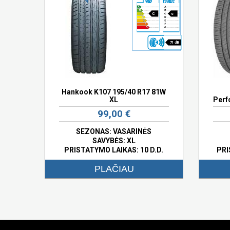
C
c
71 dB
Hankook K107 195/40 R17 81W
XL
Perf
99,00 €
SEZONAS: VASARINĖS
SAVYBĖS:
XL
PRISTATYMO LAIKAS: 10 D.D.
PRI
PLAČIAU