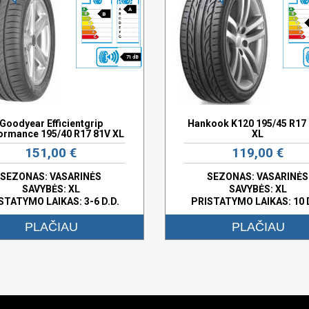
A
B
71 dB
Goodyear Efficientgrip
Hankook K120 195/45 R17
ormance 195/40 R17 81V XL
XL
151,00 €
119,00 €
SEZONAS: VASARINĖS
SEZONAS: VASARINĖS
SAVYBĖS:
XL
SAVYBĖS:
XL
STATYMO LAIKAS: 3-6 D.D.
PRISTATYMO LAIKAS: 10 
PLAČIAU
PLAČIAU