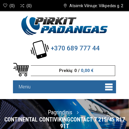
(
0
)
(
0
)
Atsiimk Vilniuje: Vilkpedės g. 2
+370 689 777 44
Prekių:
0
/
0,00 €
Meniu
Pagrindinis
CONTINENTAL CONTIVIKINGCONTACT 7 215/45 R17
91T