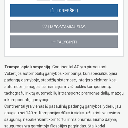
Į KREPŠELĮ
Į MĖGSTAMIAUSIAS
PALYGINTI
Trumpai apie kompaniją.
Continental AG yra pirmaujanti
Vokietijos automobilių gamybos kompanija, kuri specializuojasi
padangų gamyboje, stabdžių sistemose, interjero elektronikos,
automobilių saugos, transmisijos ir važiuoklės komponentų,
tachografų ir kitų automobilių ir transporto pramonės dalių, mazgų
ir komponentų gamyboje.
Continental yra vienas iš pasaulinių padangų gamybos lyderių jau
daugiau nei 140 m. Kompanijos šūkis ir siekis: užtikrinti vairavimo
saugumą, nepakenkiant komfortui ir malonumui. Eismo dalyvių
saugumas yra gamintojo filosofijos pagrindas. Štai kodėl