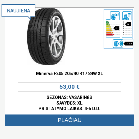
NAUJIENA
B
D
71 dB
Minerva F205 205/40 R17 84W XL
53,00 €
SEZONAS: VASARINĖS
SAVYBĖS:
XL
PRISTATYMO LAIKAS: 4-5 D.D.
PLAČIAU