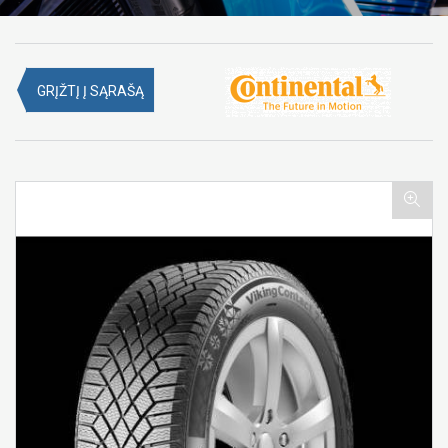
GRĮŽTĮ Į SĄRAŠĄ