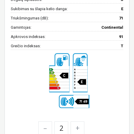
Sukibimas su šlapia kelio danga:
E
Triukšmingumas (dB):
71
Gamintojas:
Continental
Apkrovos indeksas:
91
Greičio indeksas:
T
C
E
71 dB
–
+