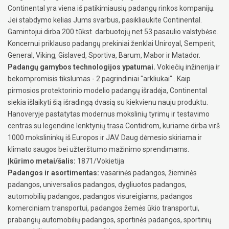
Continental yra viena iš patikimiausių padangų rinkos kompanijų.
Jei stabdymo kelias Jums svarbus, pasikliaukite Continental.
Gamintojui dirba 200 tūkst. darbuotojų net 53 pasaulio valstybėse.
Koncernui priklauso padangų prekiniai ženklai Uniroyal, Semperit,
General, Viking, Gislaved, Sportiva, Barum, Mabor ir Matador.
Padangų gamybos technologijos ypatumai.
Vokiečių inžinerija ir
bekompromisis tikslumas - 2 pagrindiniai "arkliukai" . Kaip
pirmosios protektorinio modelio padangų išradėja, Continental
siekia išlaikyti šią išradingą dvasią su kiekvienu nauju produktu.
Hanoveryje pastatytas modernus mokslinių tyrimų ir testavimo
centras su legendine lenktynių trasa Contidrom, kuriame dirba virš
1000 mokslininkų iš Europos ir JAV. Daug dėmesio skiriama ir
klimato saugos bei užterštumo mažinimo sprendimams.
Įkūrimo metai/šalis:
1871/Vokietija
Padangos ir asortimentas:
vasarinės padangos, žieminės
padangos, universalios padangos, dygliuotos padangos,
automobilių padangos, padangos visureigiams, padangos
komerciniam transportui, padangos žemės ūkio transportui,
prabangių automobilių padangos, sportinės padangos, sportinių