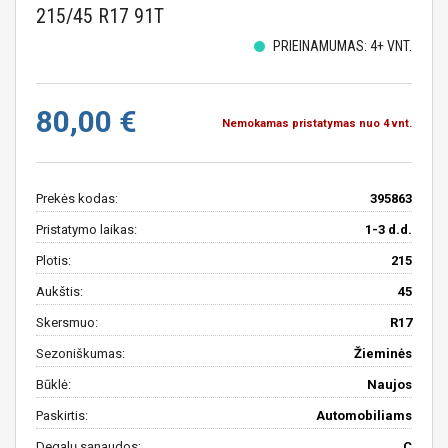
215/45 R17 91T
PRIEINAMUMAS: 4+ VNT.
80,00 €
Nemokamas pristatymas nuo 4 vnt.
Prekės kodas:
395863
Pristatymo laikas:
1-3 d.d.
Plotis:
215
Aukštis:
45
Skersmuo:
R17
Sezoniškumas:
Žieminės
Būklė:
Naujos
Paskirtis:
Automobiliams
Degalų sąnaudos:
C