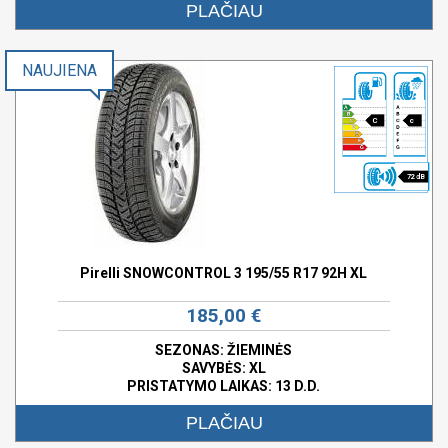
PLAČIAU
NAUJIENA
C
c
72 dB
Pirelli SNOWCONTROL 3 195/55 R17 92H XL
185,00 €
SEZONAS: ŽIEMINĖS
SAVYBĖS:
XL
PRISTATYMO LAIKAS: 13 D.D.
PLAČIAU