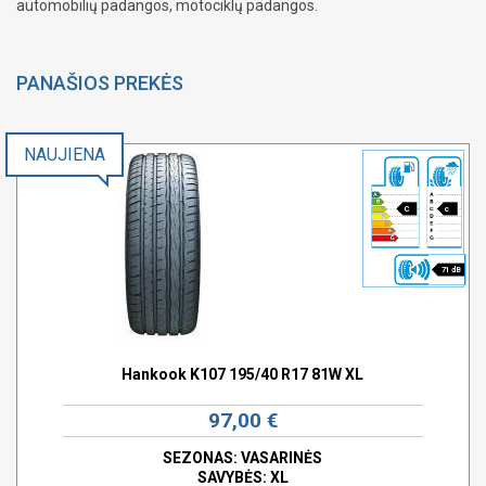
automobilių padangos, motociklų padangos.
PANAŠIOS PREKĖS
NAUJIENA
C
c
71 dB
Hankook K107 195/40 R17 81W XL
97,00 €
SEZONAS: VASARINĖS
SAVYBĖS:
XL