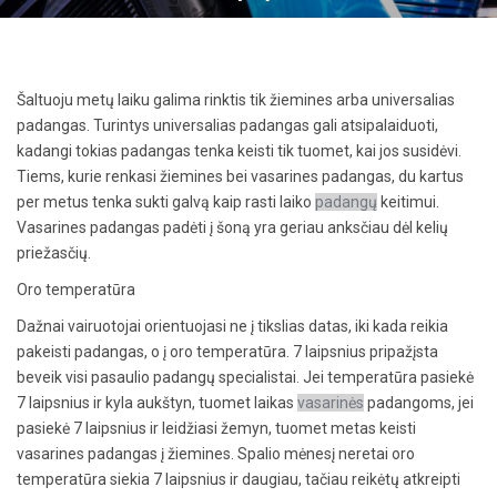
Šaltuoju metų laiku galima rinktis tik žiemines arba universalias
padangas. Turintys universalias padangas gali atsipalaiduoti,
kadangi tokias padangas tenka keisti tik tuomet, kai jos susidėvi.
Tiems, kurie renkasi žiemines bei vasarines padangas, du kartus
per metus tenka sukti galvą kaip rasti laiko
padangų
keitimui.
Vasarines padangas padėti į šoną yra geriau anksčiau dėl kelių
priežasčių.
Oro temperatūra
Dažnai vairuotojai orientuojasi ne į tikslias datas, iki kada reikia
pakeisti padangas, o į oro temperatūra. 7 laipsnius pripažįsta
beveik visi pasaulio padangų specialistai. Jei temperatūra pasiekė
7 laipsnius ir kyla aukštyn, tuomet laikas
vasarinės
padangoms, jei
pasiekė 7 laipsnius ir leidžiasi žemyn, tuomet metas keisti
vasarines padangas į žiemines. Spalio mėnesį neretai oro
temperatūra siekia 7 laipsnius ir daugiau, tačiau reikėtų atkreipti