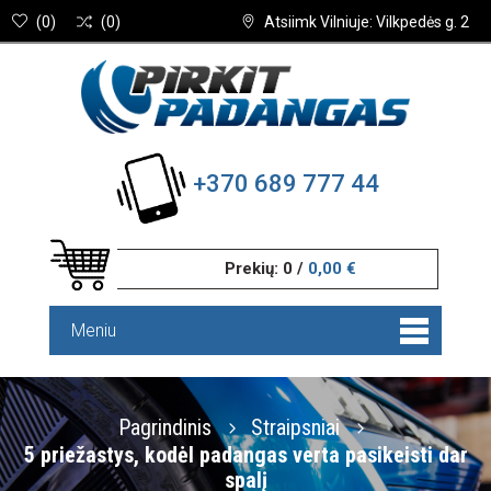
(
0
)
(
0
)
Atsiimk Vilniuje: Vilkpedės g. 2
+370 689 777 44
Prekių:
0
/
0,00 €
Meniu
Pagrindinis
Straipsniai
5 priežastys, kodėl padangas verta pasikeisti dar
spalį