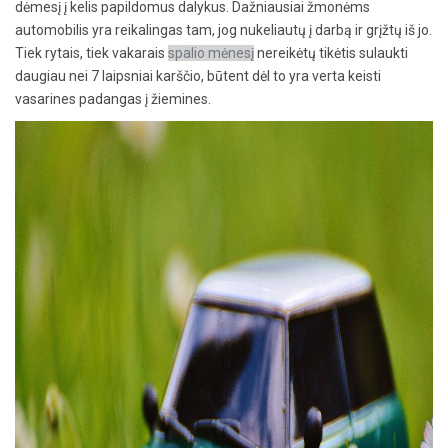
dėmesį į kelis papildomus dalykus. Dažniausiai žmonėms
automobilis yra reikalingas tam, jog nukeliautų į darbą ir grįžtų iš jo.
Tiek rytais, tiek vakarais
spalio mėnesį
nereikėtų tikėtis sulaukti
daugiau nei 7 laipsniai karščio, būtent dėl to yra verta keisti
vasarines padangas į žiemines.