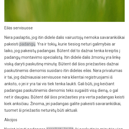
Eilės servisuose
Nėra paslaptis, jog itin didelė dalis vairuotojų nemoka savarankiškai
pakeisti
padangų
. Yra ir tokių, kurie tiesiog neturi galimybės ar
laiko, jog pakeistų padangas. Būtent dėl to dažnai tenka kreiptis į
padangų montavimo specialistą. Itin didelė dalis žmonių yra linkę
viską daryti paskutinę minutę. Būtent dėl šios priežasties dažnai
paskutinėmis dienomis susidaro itin didelės eilės. Nėra privalumas
ir tai, jog dažniausiai servisuose nėra klientai registruojami iš
anksto, o jei ir yra tai vis tiek tenka laukti. Gali būti, jog keičiant
padangas paskutinėmis dienomis teks sugaišti visą dieną, o gal
net ir daugiau. Būtent dėl šios priežasties yra verta padangas keisti
kiek anksčiau. Žinoma, jei padangas galite pakeisti savarankiškai,
tuomet ši priežastis neturėtų būti aktuali.
Akcijos