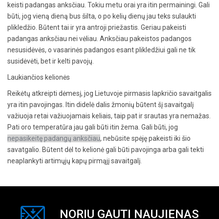
keisti padangas anksčiau. Tokiu metu orai yra itin permainingi. Gali
būti, jog vieną dieną bus šilta, o po kelių dienų jau teks sulaukti
plikledžio. Būtent tai ir yra antroji priežastis. Geriau pakeisti
padangas anksčiau nei vėliau. Anksčiau pakeistos padangos
nesusidėvės, o vasarinės padangos esant plikledžiui gali ne tik
susidėvėti, bet ir kelti pavojų.
Laukiančios kelionės
Reikėtų atkreipti dėmesį, jog Lietuvoje pirmasis lapkričio savaitgalis
yra itin pavojingas. Itin didelė dalis žmonių būtent šį savaitgalį
važiuoja retai važiuojamais keliais, taip pat ir srautas yra nemažas.
Pati oro temperatūra jau gali būti itin žema. Gali būti, jog
nepasikeitę padangų anksčiau
, nebūsite spėję pakeisti iki šio
savatgalio. Būtent dėl to kelionė gali būti pavojinga arba gali tekti
neaplankyti artimųjų kapų pirmąjį savaitgalį.
NORIU GAUTI NAUJIENAS