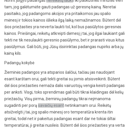
Norint įsigyti padangas
nereikėtų laukt
i
iki paskutinės minutės vien
tam, jog galėtumėte gauti padangas už geresnę kainą. Neretai
pasitaiko, jog padangoms akcijos yra pritaikomos jau spalio
mėnesį ir tokios kainos išlieka ilgą laiką nemažinamos. Būtent dėl
šios priežasties yra neverta laukti tol, kol bus pasiūlytos geresnės
kainos. Priešingai, reikėtų atkreipti dėmesį į tai, jog ilgai laukiant gali
tekti ne tik nesulaukti geresnio pasiūlymo, bet ir prarasti visus kitus
pasiūlymus. Gali būti, jog Jūsų išsirinktas padangas nupirks arba jų
kainą kils.
Padangų kokybė
Žieminės padangos yra atsparios šalčiui, tačiau jas naudojant
esant karštam orui, gali tekti greitai su jomis atsisveikinti. Būtent
dėl šios priežasties nemaža dalis vairuotojų vengia keisti padangas
per anksti. Visgi, toks sprendimas gali būti tikrai klaidingas dėl kelių
priežasčių. Visų pirma, žieminių padangų tikrai neįmanoma
sugadinti per porą
savaičių esant
netinkamam orui. Reikėtų
atsižvelgti į tai, jog spalio mėnesį oro temperatūra krenta itin
greitai, todėl net ir pakeitus padangas esant dar ne tokiai šiltai
temperatūrai, ji greitai nusileis. Būtent dėl šios priežasties yra verta