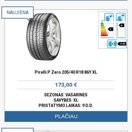
NAUJIENA
B
D
72 dB
Pirelli P Zero 205/40 R18 86Y XL
173,00 €
SEZONAS: VASARINĖS
SAVYBĖS:
XL
PRISTATYMO LAIKAS: 9 D.D.
PLAČIAU