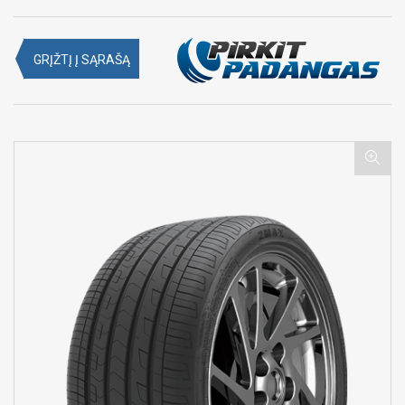
GRĮŽTĮ Į SĄRAŠĄ