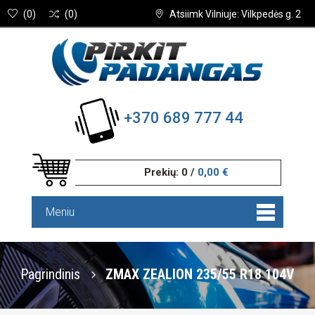
(
0
)
(
0
)
Atsiimk Vilniuje: Vilkpedės g. 2
+370 689 777 44
Prekių:
0
/
0,00 €
Meniu
Pagrindinis
ZMAX ZEALION 235/55 R18 104V