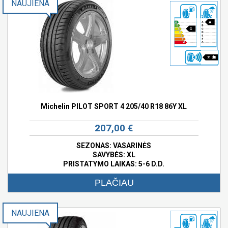
NAUJIENA
A
C
71 dB
Michelin PILOT SPORT 4 205/40 R18 86Y XL
207,00 €
SEZONAS: VASARINĖS
SAVYBĖS:
XL
PRISTATYMO LAIKAS: 5-6 D.D.
PLAČIAU
NAUJIENA