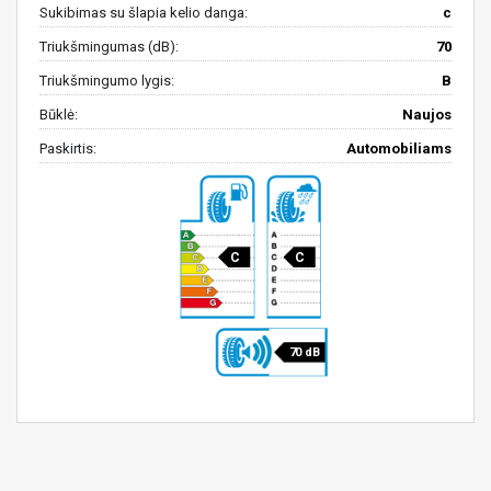
Sukibimas su šlapia kelio danga:
c
Triukšmingumas (dB):
70
Triukšmingumo lygis:
B
Būklė:
Naujos
Paskirtis:
Automobiliams
C
C
70 dB