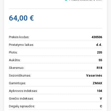
64,00 €
Prekės kodas:
430506
Pristatymo laikas:
d.d.
Plotis:
235
Aukštis:
55
Skersmuo:
R18
Sezoniškumas:
Vasarinės
Gamintojas:
ZMAX
Apkrovos indeksas:
104
Greičio indeksas:
V
Degalų sąnaudos:
C