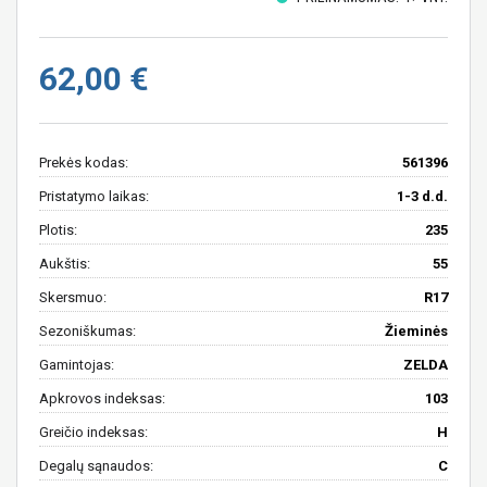
62,00 €
Prekės kodas:
561396
Pristatymo laikas:
1-3 d.d.
Plotis:
235
Aukštis:
55
Skersmuo:
R17
Sezoniškumas:
Žieminės
Gamintojas:
ZELDA
Apkrovos indeksas:
103
Greičio indeksas:
H
Degalų sąnaudos:
C