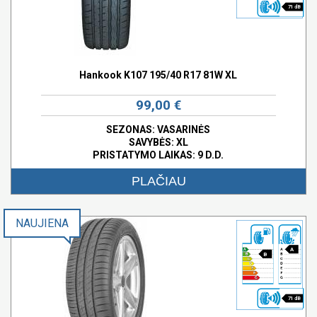
71 dB
Hankook K107 195/40 R17 81W XL
99,00 €
SEZONAS: VASARINĖS
SAVYBĖS:
XL
PRISTATYMO LAIKAS: 9 D.D.
PLAČIAU
NAUJIENA
A
B
71 dB