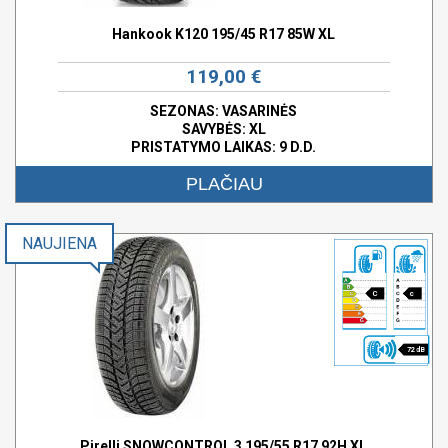
Hankook K120 195/45 R17 85W XL
119,00 €
SEZONAS: VASARINĖS
SAVYBĖS:
XL
PRISTATYMO LAIKAS: 9 D.D.
PLAČIAU
NAUJIENA
C
c
72 dB
Pirelli SNOWCONTROL 3 195/55 R17 92H XL