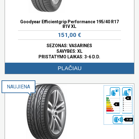
Goodyear Efficientgrip Performance 195/40 R17
81V XL
151,00 €
SEZONAS: VASARINĖS
SAVYBĖS:
XL
PRISTATYMO LAIKAS: 3-6 D.D.
PLAČIAU
NAUJIENA
A
D
71 dB