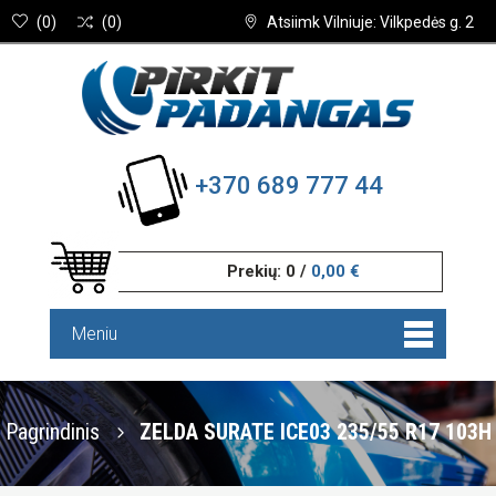
(
0
)
(
0
)
Atsiimk Vilniuje: Vilkpedės g. 2
+370 689 777 44
Prekių:
0
/
0,00 €
Meniu
Pagrindinis
ZELDA SURATE ICE03 235/55 R17 103H