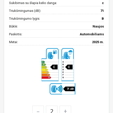
Sukibimas su šlapia kelio danga:
c
Triukšmingumas (dB):
71
Triukšmingumo lygis:
B
Būklė:
Naujos
Paskirtis:
Automobiliams
Metai:
2025 m.
C
C
71 dB
–
+