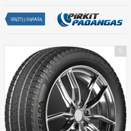
GRĮŽTĮ Į SĄRAŠĄ