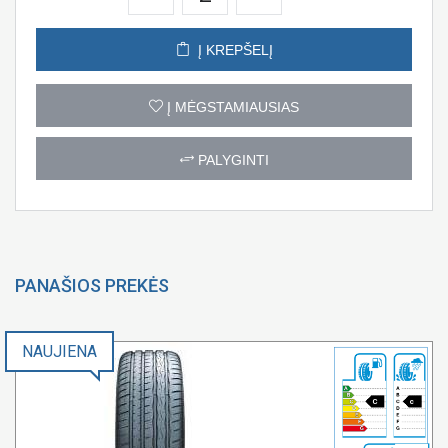
Į KREPŠELĮ
Į MĖGSTAMIAUSIAS
PALYGINTI
PANAŠIOS PREKĖS
NAUJIENA
C
c