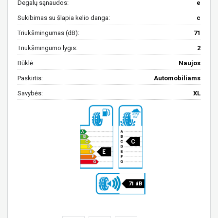
Degalų sąnaudos:
e
Sukibimas su šlapia kelio danga:
c
Triukšmingumas (dB):
71
Triukšmingumo lygis:
2
Būklė:
Naujos
Paskirtis:
Automobiliams
Savybės:
XL
C
E
71 dB