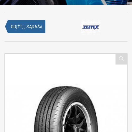
GRĮŽTĮ Į SĄRAŠĄ