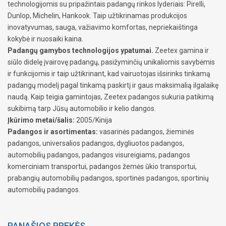
technologijomis su pripažintais padangų rinkos lyderiais: Pirelli,
Dunlop, Michelin, Hankook. Taip užtikrinamas produkcijos
inovatyvumas, sauga, važiavimo komfortas, nepriekaištinga
kokybė ir nuosaiki kaina.
Padangų gamybos technologijos ypatumai.
Zeetex gamina ir
siūlo didelę įvairovę padangų, pasižyminčių unikaliomis savybėmis
ir funkcijomis ir taip užtikrinant, kad vairuotojas išsirinks tinkamą
padangų modelį pagal tinkamą paskirtį ir gaus maksimalią ilgalaikę
naudą. Kaip teigia gamintojas, Zeetex padangos sukuria patikimą
sukibimą tarp Jūsų automobilio ir kelio dangos.
Įkūrimo metai/šalis:
2005/Kinija
Padangos ir asortimentas:
vasarinės padangos, žieminės
padangos, universalios padangos, dygliuotos padangos,
automobilių padangos, padangos visureigiams, padangos
komerciniam transportui, padangos žemės ūkio transportui,
prabangių automobilių padangos, sportinės padangos, sportinių
automobilių padangos.
PANAŠIOS PREKĖS