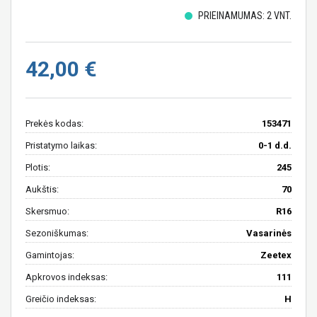
PRIEINAMUMAS: 2 VNT.
42,00 €
Prekės kodas:
153471
Pristatymo laikas:
0-1 d.d.
Plotis:
245
Aukštis:
70
Skersmuo:
R16
Sezoniškumas:
Vasarinės
Gamintojas:
Zeetex
Apkrovos indeksas:
111
Greičio indeksas:
H