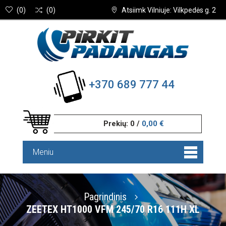
(
0
)
(
0
)
Atsiimk Vilniuje: Vilkpedės g. 2
+370 689 777 44
Prekių:
0
/
0,00 €
Meniu
Pagrindinis
ZEETEX HT1000 VFM 245/70 R16 111H XL