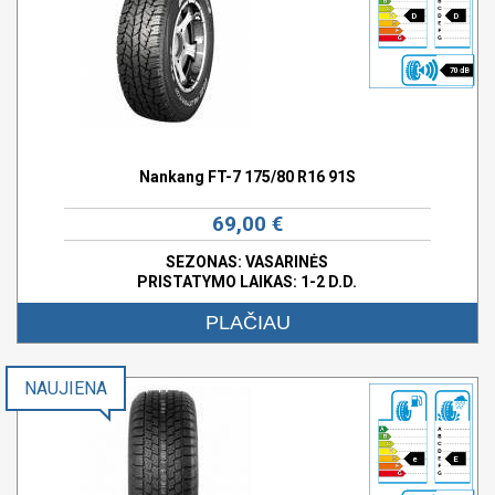
D
D
70 dB
Nankang FT-7 175/80 R16 91S
69,00 €
SEZONAS: VASARINĖS
PRISTATYMO LAIKAS: 1-2 D.D.
PLAČIAU
NAUJIENA
e
E