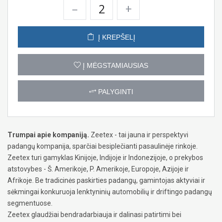
–
+
Į KREPŠELĮ
Į MĖGSTAMIAUSIAS
PALYGINTI
Trumpai apie kompaniją.
Zeetex - tai jauna ir perspektyvi
padangų kompanija, sparčiai besiplečianti pasaulinėje rinkoje.
Zeetex turi gamyklas Kinijoje, Indijoje ir Indonezijoje, o prekybos
atstovybes - Š. Amerikoje, P. Amerikoje, Europoje, Azijoje ir
Afrikoje. Be tradicinės paskirties padangų, gamintojas aktyviai ir
sėkmingai konkuruoja lenktyninių automobilių ir driftingo padangų
segmentuose.
Zeetex glaudžiai bendradarbiauja ir dalinasi patirtimi bei