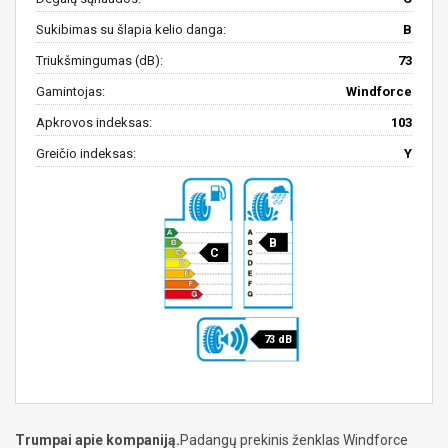
Sukibimas su šlapia kelio danga:
B
Triukšmingumas (dB):
73
Gamintojas:
Windforce
Apkrovos indeksas:
103
Greičio indeksas:
Y
B
C
73 dB
Trumpai apie kompaniją.
Padangų prekinis ženklas Windforce