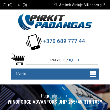
(
0
)
(
0
)
Atsiimk Vilniuje: Vilkpedės g. 2
+370 689 777 44
Prekių:
0
/
0,00 €
Meniu
Pagrindinis
WINDFORCE ADVANFORS UHP 255/45 R18 103Y