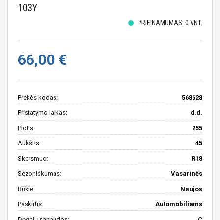
103Y
PRIEINAMUMAS: 0 VNT.
66,00 €
Prekės kodas:
568628
Pristatymo laikas:
d.d.
Plotis:
255
Aukštis:
45
Skersmuo:
R18
Sezoniškumas:
Vasarinės
Būklė:
Naujos
Paskirtis:
Automobiliams
Degalų sąnaudos:
C