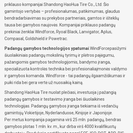
priklauso kompanijai Shandong HaoHua Tire Co., Ltd. Šio
gamintojo vertybės – profesionalumas, patikimumas, glaudus
bendradarbiavimas su prekybos partneriais, gamtos ir išteklių
tausa bei gamybos naujovės. Kompanijai priklauso padangų
prekiniai ženklai Windforce, Ryoal Black, Lanvigator, Aplus,
Compasal, Goldshield ir Powetrac.
Padangų gamybos technologijos ypatumai
.WindForcepasižymi
šiuolaikiniais padangų mokslinių tyrimų ir plėtros pajėgumu,
pažangiomis gamybos technologijomis, bandymo įranga,
specializuota kontrolės technika bei profesionaliaįmonės valdymo
ir gamybos komanda. Windforce - tai padangų ilgaamžiškumas ir
puiki rida bei gera vertė už nuosaikią kainą.
Shandong HaoHua Tire nuolat plečiasi, investuoja į pažangią
padangų gamybos ir testavimo įranga bei šiuolaikines
technologijas. Padangų gamybos įranga tiekiama iš vedančių
gamintojų Vokietijoje, Nyderlanduose, Kinijoje ir Japonijoje.
Per metus kompanija pagamina virš 25 mln. padangų, bendras
gamybos plotas 1 mln. kv. m., kur dirba virš 4000 kvalifikuotų