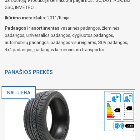
darbuotojų. Produkcija sertifikuota pagal ECE, ISO, DOT, ADR, BIS,
GSO, INMETRO.
Įkūrimo metai/šalis:
2011/Kinija
Padangos ir asortimentas:
vasarinės padangos, žieminės
padangos, universalios padangos, dygliuotos padangos,
automobilių padangos, padangos visureigiams, SUV padangos,
4x4 padangos, padangos komerciniam transportui.
PANAŠIOS PREKĖS
NAUJIENA
c
D
71 dB