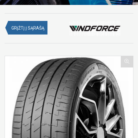
GRĮŽTĮ Į SĄRAŠĄ