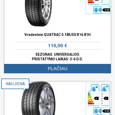
70 dB
Vredestein QUATRAC 5 185/50 R16 81H
110,00 €
SEZONAS: UNIVERSALIOS
PRISTATYMO LAIKAS: 3-6 D.D.
PLAČIAU
NAUJIENA
D
D
70 dB