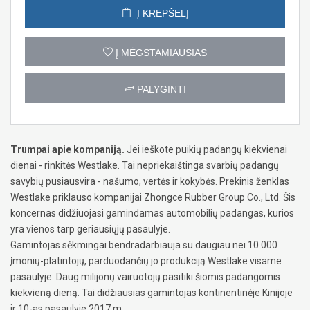
Į KREPŠELĮ
Į MĖGSTAMIAUSIAS
PALYGINTI
Trumpai apie kompaniją.
Jei ieškote puikių padangų kiekvienai
dienai - rinkitės Westlake. Tai nepriekaištinga svarbių padangų
savybių pusiausvira - našumo, vertės ir kokybės. Prekinis ženklas
Westlake priklauso kompanijai Zhongce Rubber Group Co., Ltd. Šis
koncernas didžiuojasi gamindamas automobilių padangas, kurios
yra vienos tarp geriausiųjų pasaulyje.
Gamintojas sėkmingai bendradarbiauja su daugiau nei 10 000
įmonių-platintojų, parduodančių jo produkciją Westlake visame
pasaulyje. Daug milijonų vairuotojų pasitiki šiomis padangomis
kiekvieną dieną. Tai didžiausias gamintojas kontinentinėje Kinijoje
ir 10-as pasaulyje 2017 m.