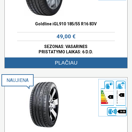
Goldline iGL910 185/55 R16 83V
49,00 €
SEZONAS: VASARINĖS
PRISTATYMO LAIKAS: 6 D.D.
PLAČIAU
NAUJIENA
c
D
70 dB