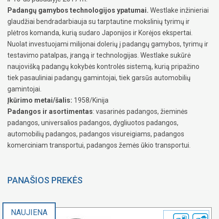
Padangų gamybos technologijos ypatumai.
Westlake inžinieriai
glaudžiai bendradarbiauja su tarptautine mokslinių tyrimų ir
plėtros komanda, kurią sudaro Japonijos ir Korėjos ekspertai.
Nuolat investuojami milijonai dolerių į padangų gamybos, tyrimų ir
testavimo patalpas, įrangą ir technologijas. Westlake sukūrė
naujovišką padangų kokybės kontrolės sistemą, kurią pripažino
tiek pasauliniai padangų gamintojai, tiek garsūs automobilių
gamintojai.
Įkūrimo metai/šalis:
1958/Kinija
Padangos ir asortimentas
: vasarinės padangos, žieminės
padangos, universalios padangos, dygliuotos padangos,
automobilių padangos, padangos visureigiams, padangos
komerciniam transportui, padangos žemės ūkio transportui.
PANAŠIOS PREKĖS
NAUJIENA