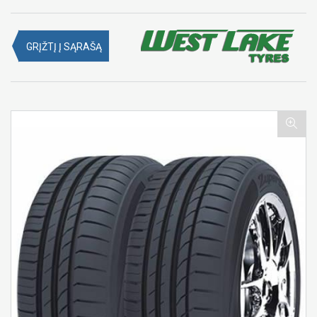
GRĮŽTĮ Į SĄRAŠĄ