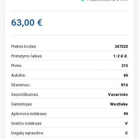
63,00 €
Prekės kodas:
247223
Pristatymo laikas:
1-2 d.d.
Plotis:
215
Aukštis:
60
Skersmuo:
R16
Sezoniškumas:
Vasarinės
Gamintojas:
Westlake
Apkrovos indeksas:
99
Greičio indeksas:
V
Degalų sąnaudos:
C