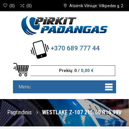
(
0
)
(
0
)
Atsiimk Vilniuje: Vilkpedės g. 2
+370 689 777 44
Prekių:
0
/
0,00 €
Meniu
Pagrindinis
WESTLAKE Z-107 215/60 R16 99V