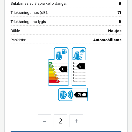
Sukibimas su šlapia kelio danga:
B
Triukšmingumas (dB):
71
Triukšmingumo lygis:
B
Būklė:
Naujos
Paskirtis:
Automobiliams
B
C
71 dB
–
+