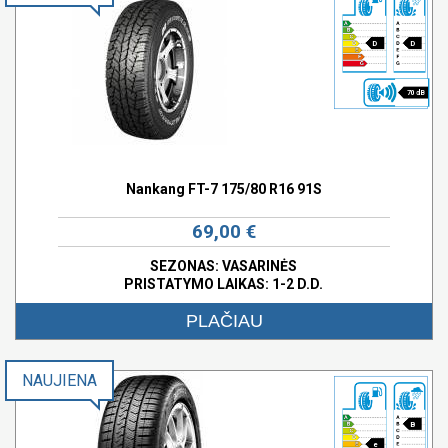
D
D
70 dB
Nankang FT-7 175/80 R16 91S
69,00 €
SEZONAS: VASARINĖS
PRISTATYMO LAIKAS: 1-2 D.D.
PLAČIAU
NAUJIENA
B
e