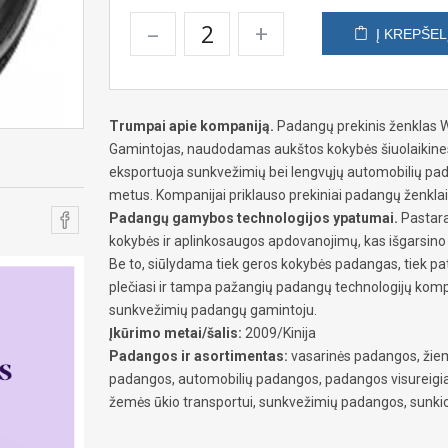
–
+
Į KREPŠEL
Trumpai apie kompaniją.
Padangų prekinis ženklas Wa
Gamintojas, naudodamas aukštos kokybės šiuolaikines
eksportuoja sunkvežimių bei lengvųjų automobilių p
metus. Kompanijai priklauso prekiniai padangų ženklai 
Padangų gamybos technologijos ypatumai.
Pastara
kokybės ir aplinkosaugos apdovanojimų, kas išgarsino j
Be to, siūlydama tiek geros kokybės padangas, tiek patr
plečiasi ir tampa pažangių padangų technologijų kompan
sunkvežimių padangų gamintoju.
Įkūrimo metai/šalis:
2009/Kinija
Padangos ir asortimentas:
vasarinės padangos, žiem
padangos, automobilių padangos, padangos visureig
žemės ūkio transportui, sunkvežimių padangos, sunki