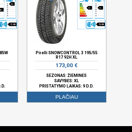
A
C
c
D
71 dB
72 dB
 85W
Pirelli SNOWCONTROL 3 195/55
R17 92H XL
173,00 €
SEZONAS: ŽIEMINĖS
SAVYBĖS:
XL
.D.
PRISTATYMO LAIKAS: 9 D.D.
PLAČIAU