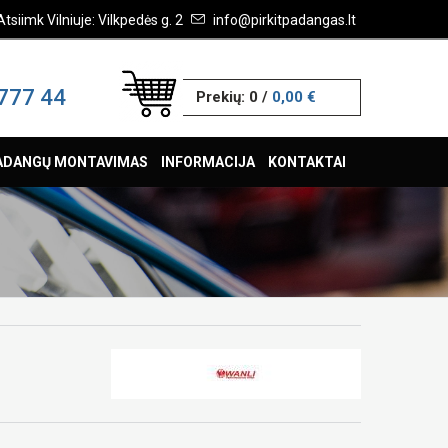
Atsiimk Vilniuje: Vilkpedės g. 2
info@pirkitpadangas.lt
777 44
Prekių:
0
/
0,00 €
ADANGŲ MONTAVIMAS
INFORMACIJA
KONTAKTAI