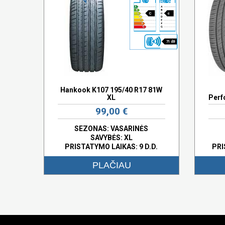
C
c
71 dB
Hankook K107 195/40 R17 81W
XL
Perf
99,00 €
SEZONAS: VASARINĖS
SAVYBĖS:
XL
PRISTATYMO LAIKAS: 9 D.D.
PRI
PLAČIAU