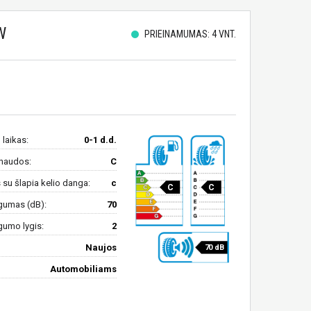
W
PRIEINAMUMAS: 4 VNT.
 laikas:
0-1 d.d.
naudos:
C
su šlapia kelio danga:
c
C
C
gumas (dB):
70
gumo lygis:
2
Naujos
70 dB
Automobiliams