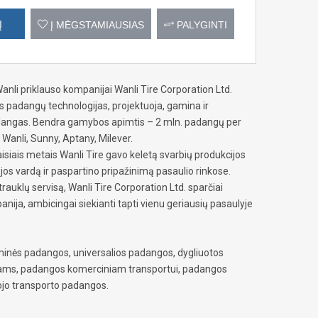
Į
Į MĖGSTAMIAUSIAS
PALYGINTI
nli priklauso kompanijai Wanli Tire Corporation Ltd.
 padangų technologijas, projektuoja, gamina ir
adangas. Bendra gamybos apimtis – 2 mln. padangų per
Wanli, Sunny, Aptany, Milever.
isiais metais Wanli Tire gavo keletą svarbių produkcijos
os vardą ir paspartino pripažinimą pasaulio rinkose.
auklų servisą, Wanli Tire Corporation Ltd. sparčiai
ija, ambicingai siekianti tapti vienu geriausių pasaulyje
inės padangos, universalios padangos, dygliuotos
iams, padangos komerciniam transportui, padangos
ojo transporto padangos.