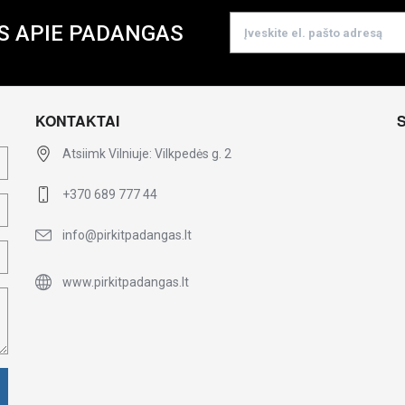
S APIE PADANGAS
KONTAKTAI
Atsiimk Vilniuje: Vilkpedės g. 2
+370 689 777 44
info@pirkitpadangas.lt
www.pirkitpadangas.lt