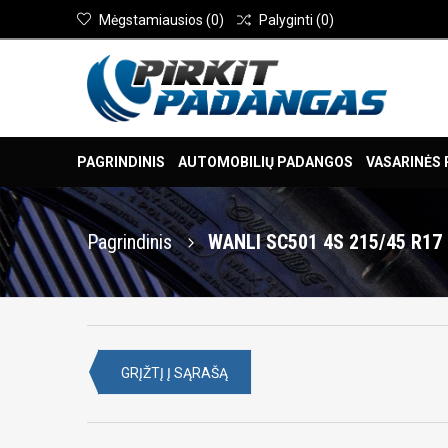
Mėgstamiausios
(
0
)
Palyginti
(
0
)
PAGRINDINIS
AUTOMOBILIŲ PADANGOS
VASARINĖS
Pagrindinis
WANLI SC501 4S 215/45 R17
GRĮŽTĮ Į SĄRAŠĄ