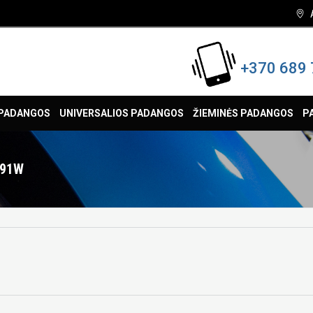
+370 689 
 PADANGOS
UNIVERSALIOS PADANGOS
ŽIEMINĖS PADANGOS
P
 91W