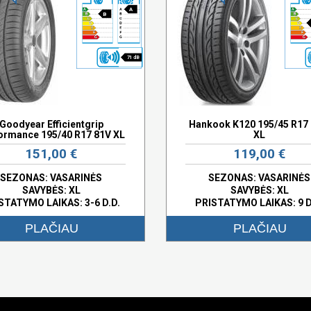
A
B
71 dB
Goodyear Efficientgrip
Hankook K120 195/45 R17
ormance 195/40 R17 81V XL
XL
151,00 €
119,00 €
SEZONAS: VASARINĖS
SEZONAS: VASARINĖS
SAVYBĖS:
XL
SAVYBĖS:
XL
STATYMO LAIKAS: 3-6 D.D.
PRISTATYMO LAIKAS: 9 D
PLAČIAU
PLAČIAU