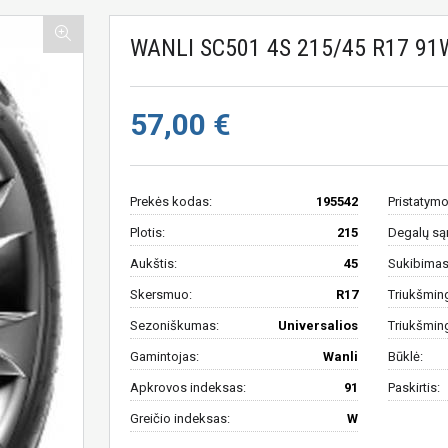
WANLI SC501 4S 215/45 R17 91
57,00 €
Prekės kodas:
195542
Pristatymo
Plotis:
215
Degalų są
Aukštis:
45
Sukibimas 
Skersmuo:
R17
Triukšmin
Sezoniškumas:
Universalios
Triukšmin
Gamintojas:
Wanli
Būklė:
Apkrovos indeksas:
91
Paskirtis:
Greičio indeksas:
W